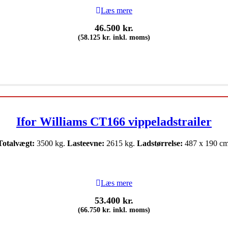
Læs mere
46.500
kr.
(
58.125
kr.
inkl. moms)
Ifor Williams CT166 vippeladstrailer
Totalvægt:
3500 kg.
Lasteevne:
2615 kg.
Ladstørrelse:
487 x 190 cm
Læs mere
53.400
kr.
(
66.750
kr.
inkl. moms)