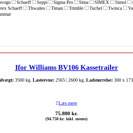
nvogn
Schaeff
Seppi
Sigma Pro
Sima
SIMEX
Simol
rex Schaeff
Thwaites
Timan
Trimble
Tuchel
Twinca
Va
anmar
Ifor Williams BV106 Kassetrailer
alvægt:
3500 kg.
Lasteevne:
2565 | 2600 kg.
Ladstørrelse:
300 x 173
Læs mere
75.800
kr.
(
94.750
kr.
inkl. moms)