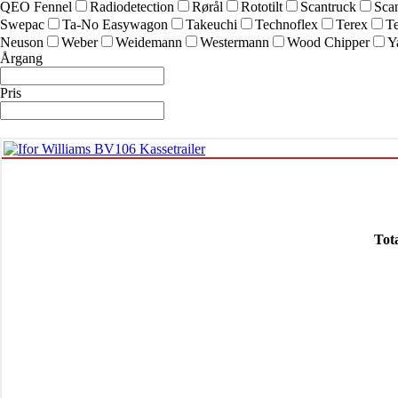
QEO Fennel
Radiodetection
Rørål
Rototilt
Scantruck
Sca
Swepac
Ta-No Easywagon
Takeuchi
Technoflex
Terex
Te
Neuson
Weber
Weidemann
Westermann
Wood Chipper
Y
Årgang
Pris
Tot