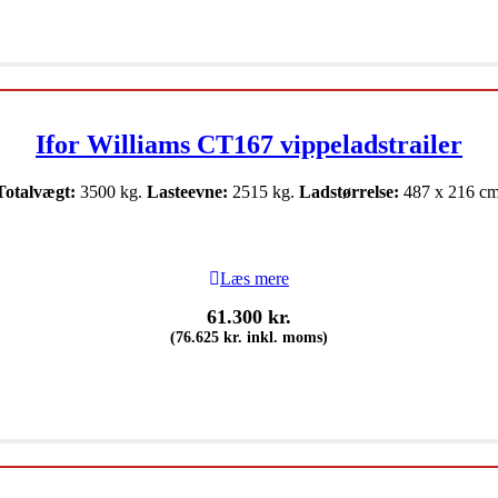
Ifor Williams CT167 vippeladstrailer
Totalvægt:
3500 kg.
Lasteevne:
2515 kg.
Ladstørrelse:
487 x 216 cm
Læs mere
61.300
kr.
(
76.625
kr.
inkl. moms)