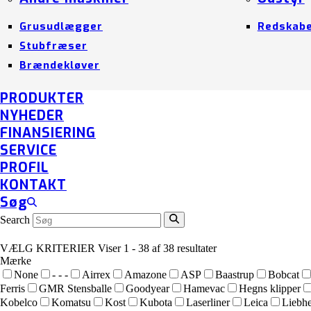
Grusudlægger
Redskab
Stubfræser
Brændekløver
PRODUKTER
NYHEDER
FINANSIERING
SERVICE
PROFIL
KONTAKT
Søg
Search
VÆLG KRITERIER
Viser 1 - 38 af 38 resultater
Mærke
None
- - -
Airrex
Amazone
ASP
Baastrup
Bobcat
Ferris
GMR Stensballe
Goodyear
Hamevac
Hegns klipper
Kobelco
Komatsu
Kost
Kubota
Laserliner
Leica
Liebhe