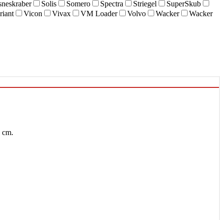
sneskraber
Solis
Somero
Spectra
Striegel
SuperSkub
riant
Vicon
Vivax
VM Loader
Volvo
Wacker
Wacker
 cm.