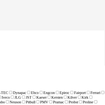
-TEC
Dynapac
Ebco
Engcon
Epiroc
Fairport
Ferrari
Iveco
JLG
JST
Kaeser
Kersten
Kilver
Kirk
sbo
Neuson
Pitbull
PMV
Pramac
Probst
Proline