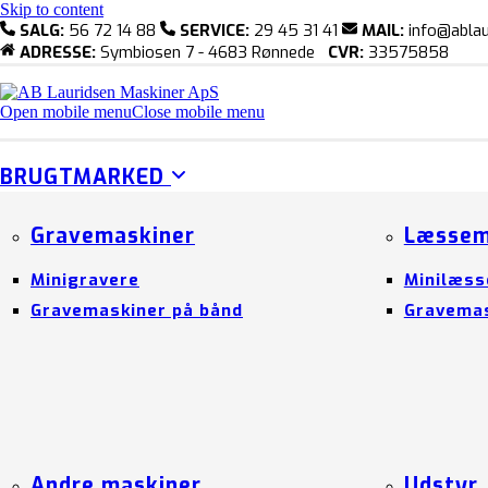
Skip to content
SALG:
56 72 14 88
SERVICE:
29 45 31 41
MAIL:
info@ablau
ADRESSE:
Symbiosen 7 - 4683 Rønnede
CVR:
33575858
Open mobile menu
Close mobile menu
BRUGTMARKED
Gravemaskiner
Læssem
Minigravere
Minilæss
Gravemaskiner på bånd
Gravemas
Andre maskiner
Udstyr