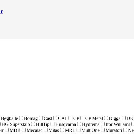
er
Bøgballe
Bomag
Cast
CAT
CP
CP Metal
Digga
DK
HG Superskub
HillTip
Husqvarna
Hydrema
Ifor Williams
rr
MDB
Mecalac
Mitas
MRL
MultiOne
Muratori
Ne