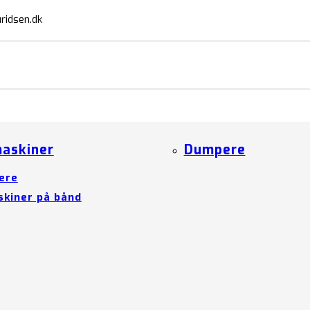
ridsen.dk
askiner
Dumpere
ere
kiner på bånd