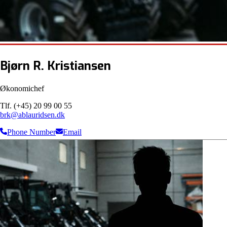
Bjørn R. Kristiansen
Økonomichef
Tlf. (+45) 20 99 00 55
brk@ablauridsen.dk
Phone Number
Email