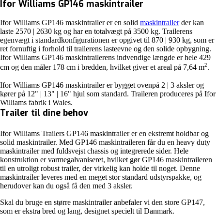
Ifor Williams GP146 maskintrailer
Ifor Williams GP146 maskintrailer er en solid
maskintrailer
der kan
laste 2570 | 2630 kg og har en totalvægt på 3500 kg. Trailerens
egenvægt i standardkonfigurationen er opgivet til 870 | 930 kg, som er
ret fornuftig i forhold til trailerens lasteevne og den solide opbygning.
Ifor Williams GP146 maskintrailerens indvendige længde er hele 429
2
cm og den måler 178 cm i bredden, hvilket giver et areal på 7,64 m
.
Ifor Williams GP146 maskintrailer er bygget ovenpå 2 | 3 aksler og
kører på 12" | 13" | 16" hjul som standard. Traileren produceres på Ifor
Williams fabrik i Wales.
Trailer til dine behov
Ifor Williams Trailers GP146 maskintrailer er en ekstremt holdbar og
solid maskintrailer. Med GP146 maskintraileren får du en heavy duty
maskintrailer med fuldsvejst chassis og integrerede sider. Hele
konstruktion er varmegalvaniseret, hvilket gør GP146 maskintraileren
til en utroligt robust trailer, der virkelig kan holde til noget. Denne
maskintrailer leveres med en meget stor standard udstyrspakke, og
herudover kan du også få den med 3 aksler.
Skal du bruge en større maskintrailer anbefaler vi den store GP147,
som er ekstra bred og lang, designet specielt til Danmark.