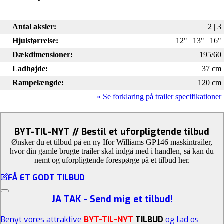
Antal aksler:
2 | 3
Hjulstørrelse:
12" | 13" | 16"
Dækdimensioner:
195/60
Ladhøjde:
37 cm
Rampelængde:
120 cm
» Se forklaring på trailer specifikationer
BYT-TIL-NYT // Bestil et uforpligtende tilbud
Ønsker du et tilbud på en ny Ifor Williams GP146 maskintrailer,
hvor din gamle brugte trailer skal indgå med i handlen, så kan du
nemt og uforpligtende forespørge på et tilbud her.
FÅ ET GODT TILBUD
JA TAK - Send mig et tilbud!
Benyt vores attraktive
BYT-TIL-NYT
TILBUD
og lad os