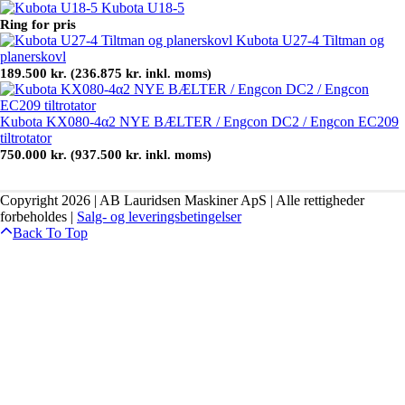
Kubota U18-5
Ring for pris
Kubota U27-4 Tiltman og
planerskovl
189.500
kr.
236.875
kr.
(
inkl. moms)
Kubota KX080-4α2 NYE BÆLTER / Engcon DC2 / Engcon EC209
tiltrotator
750.000
kr.
937.500
kr.
(
inkl. moms)
Copyright 2026 | AB Lauridsen Maskiner ApS | Alle rettigheder
forbeholdes |
Salg- og leveringsbetingelser
Back To Top