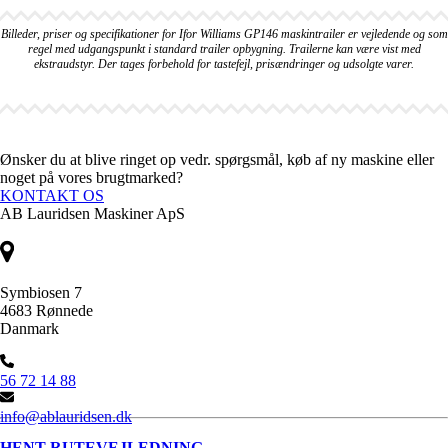
Billeder, priser og specifikationer for Ifor Williams GP146 maskintrailer er vejledende og som
regel med udgangspunkt i standard trailer opbygning. Trailerne kan være vist med
ekstraudstyr. Der tages forbehold for tastefejl, prisændringer og udsolgte varer.
Ønsker du at blive ringet op vedr. spørgsmål, køb af ny maskine eller
noget på vores brugtmarked?
KONTAKT OS
AB Lauridsen Maskiner ApS
Symbiosen 7
4683 Rønnede
Danmark
56 72 14 88
info@ablauridsen.dk
HENT RUTEVEJLEDNING