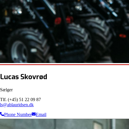
Lucas Skovrød
Sælger
Tlf. (+45) 51 22 09 87
ls@ablauridsen.dk
Phone Number
Email