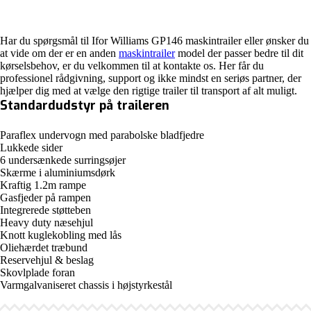
Har du spørgsmål til Ifor Williams GP146 maskintrailer eller ønsker du
at vide om der er en anden
maskintrailer
model der passer bedre til dit
kørselsbehov, er du velkommen til at kontakte os. Her får du
professionel rådgivning, support og ikke mindst en seriøs partner, der
hjælper dig med at vælge den rigtige trailer til transport af alt muligt.
Standardudstyr på traileren
Paraflex undervogn med parabolske bladfjedre
Lukkede sider
6 undersænkede surringsøjer
Skærme i aluminiumsdørk
Kraftig 1.2m rampe
Gasfjeder på rampen
Integrerede støtteben
Heavy duty næsehjul
Knott kuglekobling med lås
Oliehærdet træbund
Reservehjul & beslag
Skovlplade foran
Varmgalvaniseret chassis i højstyrkestål