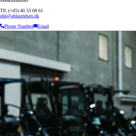
Maskinhandler
Tlf. (+45) 40 33 68 61
shh@ablauridsen.dk
Phone Number
Email