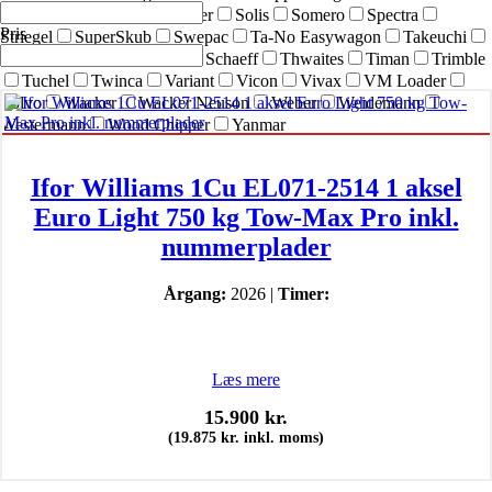
SIMEX
Simol
sneskraber
Solis
Somero
Spectra
Pris
Striegel
SuperSkub
Swepac
Ta-No Easywagon
Takeuchi
Technoflex
Terex
Terex Schaeff
Thwaites
Timan
Trimble
Tuchel
Twinca
Variant
Vicon
Vivax
VM Loader
Volvo
Wacker
Wacker Neuson
Weber
Weidemann
Westermann
Wood Chipper
Yanmar
Ifor Williams 1Cu EL071-2514 1 aksel
Euro Light 750 kg Tow-Max Pro inkl.
nummerplader
Årgang:
2026 |
Timer:
Læs mere
15.900
kr.
(
19.875
kr.
inkl. moms)