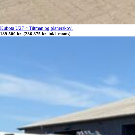
Kubota U27-4 Tiltman og planerskovl
189.500
kr.
236.875
kr.
(
inkl. moms)