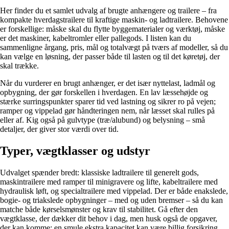
Her finder du et samlet udvalg af brugte anhængere og trailere – fra
kompakte hverdagstrailere til kraftige maskin- og ladtrailere. Behovene
er forskellige: måske skal du flytte byggematerialer og værktøj, måske
er det maskiner, kabeltromler eller pallegods. I listen kan du
sammenligne årgang, pris, mål og totalvægt på tværs af modeller, så du
kan vælge en løsning, der passer både til lasten og til det køretøj, der
skal trække.
Når du vurderer en brugt anhænger, er det især nyttelast, ladmål og
opbygning, der gør forskellen i hverdagen. En lav læssehøjde og
stærke surringspunkter sparer tid ved lastning og sikrer ro på vejen;
ramper og vippelad gør håndteringen nem, når læsset skal rulles på
eller af. Kig også på gulvtype (træ/alubund) og belysning – små
detaljer, der giver stor værdi over tid.
Typer, vægtklasser og udstyr
Udvalget spænder bredt: klassiske ladtrailere til generelt gods,
maskintrailere med ramper til minigravere og lifte, kabeltrailere med
hydraulisk løft, og specialtrailere med vippelad. Der er både enakslede,
bogie- og triakslede opbygninger – med og uden bremser – så du kan
matche både kørselsmønster og krav til stabilitet. Gå efter den
vægtklasse, der dækker dit behov i dag, men husk også de opgaver,
der kan komme: en smule ekstra kapacitet kan være billig forsikring