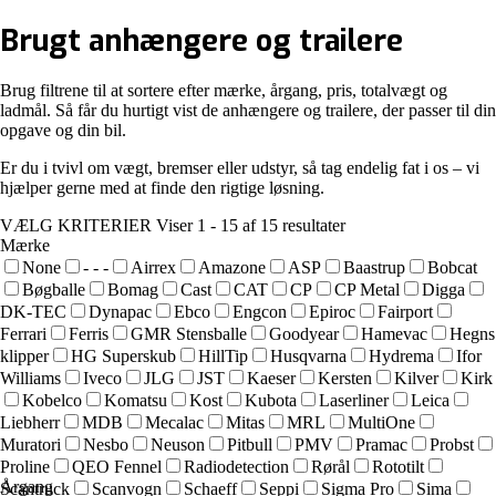
Brugt
anhængere og trailere
Brug filtrene til at sortere efter mærke, årgang, pris, totalvægt og
ladmål. Så får du hurtigt vist de anhængere og trailere, der passer til din
opgave og din bil.
Er du i tvivl om vægt, bremser eller udstyr, så tag endelig fat i os – vi
hjælper gerne med at finde den rigtige løsning.
VÆLG KRITERIER
Viser 1 - 15 af 15 resultater
Mærke
None
- - -
Airrex
Amazone
ASP
Baastrup
Bobcat
Bøgballe
Bomag
Cast
CAT
CP
CP Metal
Digga
DK-TEC
Dynapac
Ebco
Engcon
Epiroc
Fairport
Ferrari
Ferris
GMR Stensballe
Goodyear
Hamevac
Hegns
klipper
HG Superskub
HillTip
Husqvarna
Hydrema
Ifor
Williams
Iveco
JLG
JST
Kaeser
Kersten
Kilver
Kirk
Kobelco
Komatsu
Kost
Kubota
Laserliner
Leica
Liebherr
MDB
Mecalac
Mitas
MRL
MultiOne
Muratori
Nesbo
Neuson
Pitbull
PMV
Pramac
Probst
Proline
QEO Fennel
Radiodetection
Rørål
Rototilt
Årgang
Scantruck
Scanvogn
Schaeff
Seppi
Sigma Pro
Sima