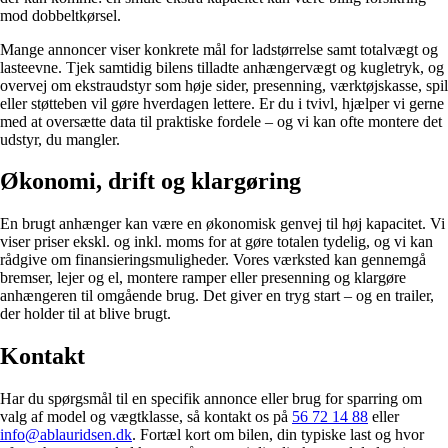
mod dobbeltkørsel.
Mange annoncer viser konkrete mål for ladstørrelse samt totalvægt og
lasteevne. Tjek samtidig bilens tilladte anhængervægt og kugletryk, og
overvej om ekstraudstyr som høje sider, presenning, værktøjskasse, spil
eller støtteben vil gøre hverdagen lettere. Er du i tvivl, hjælper vi gerne
med at oversætte data til praktiske fordele – og vi kan ofte montere det
udstyr, du mangler.
Økonomi, drift og klargøring
En brugt anhænger kan være en økonomisk genvej til høj kapacitet. Vi
viser priser ekskl. og inkl. moms for at gøre totalen tydelig, og vi kan
rådgive om finansieringsmuligheder. Vores værksted kan gennemgå
bremser, lejer og el, montere ramper eller presenning og klargøre
anhængeren til omgående brug. Det giver en tryg start – og en trailer,
der holder til at blive brugt.
Kontakt
Har du spørgsmål til en specifik annonce eller brug for sparring om
valg af model og vægtklasse, så kontakt os på
56 72 14 88
eller
info@ablauridsen.dk
. Fortæl kort om bilen, din typiske last og hvor