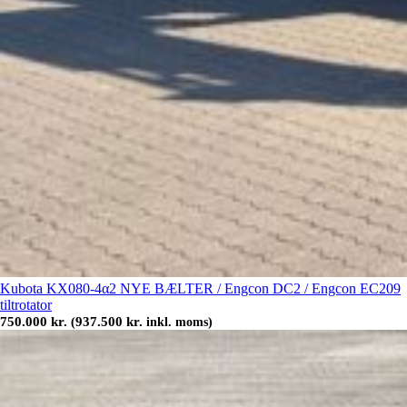
Kubota KX080-4α2 NYE BÆLTER / Engcon DC2 / Engcon EC209
tiltrotator
750.000
kr.
937.500
kr.
(
inkl. moms)