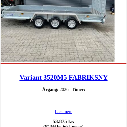
Variant 3520M5 FABRIKSNY
Årgang:
2026 |
Timer:
Læs mere
53.875
kr.
(
67.344
kr.
inkl. moms)