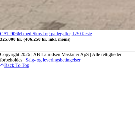
CAT 906M med Skovl og pallegafler, L30 fæste
325.000
kr.
406.250
kr.
(
inkl. moms)
Copyright 2026 | AB Lauridsen Maskiner ApS | Alle rettigheder
forbeholdes |
Salg- og leveringsbetingelser
Back To Top