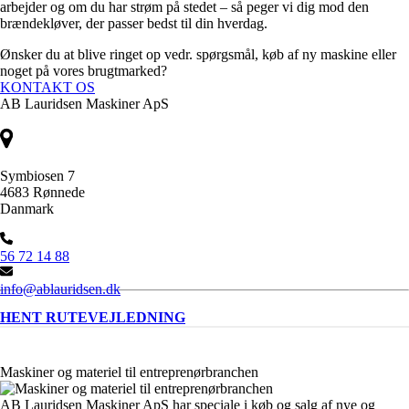
arbejder og om du har strøm på stedet – så peger vi dig mod den
brændekløver, der passer bedst til din hverdag.
Ønsker du at blive ringet op vedr. spørgsmål, køb af ny maskine eller
noget på vores brugtmarked?
KONTAKT OS
AB Lauridsen Maskiner ApS
Symbiosen 7
4683 Rønnede
Danmark
56 72 14 88
info@ablauridsen.dk
HENT RUTEVEJLEDNING
Maskiner og materiel til entreprenørbranchen
AB Lauridsen Maskiner ApS har speciale i køb og salg af nye og