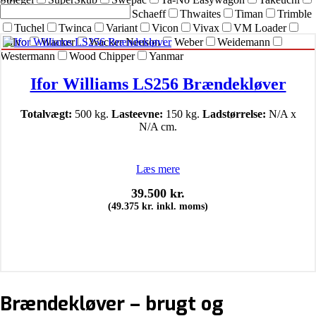
Technoflex
Terex
Terex Schaeff
Thwaites
Timan
Trimble
Tuchel
Twinca
Variant
Vicon
Vivax
VM Loader
Volvo
Wacker
Wacker Neuson
Weber
Weidemann
Westermann
Wood Chipper
Yanmar
Ifor Williams LS256 Brændekløver
Totalvægt:
500 kg.
Lasteevne:
150 kg.
Ladstørrelse:
N/A x
N/A cm.
Læs mere
39.500
kr.
(
49.375
kr.
inkl. moms)
Brændekløver – brugt og