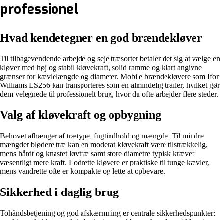
professionel
Hvad kendetegner en god brændekløver
Til tilbagevendende arbejde og seje træsorter betaler det sig at vælge en
kløver med høj og stabil kløvekraft, solid ramme og klart angivne
grænser for kævlelængde og diameter. Mobile brændekløvere som Ifor
Williams LS256 kan transporteres som en almindelig trailer, hvilket gør
dem velegnede til professionelt brug, hvor du ofte arbejder flere steder.
Valg af kløvekraft og opbygning
Behovet afhænger af trætype, fugtindhold og mængde. Til mindre
mængder blødere træ kan en moderat kløvekraft være tilstrækkelig,
mens hårdt og knastet løvtræ samt store diametre typisk kræver
væsentligt mere kraft. Lodrette kløvere er praktiske til tunge kævler,
mens vandrette ofte er kompakte og lette at opbevare.
Sikkerhed i daglig brug
Tohåndsbetjening og god afskærmning er centrale sikkerhedspunkter: