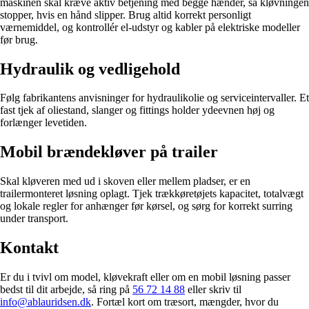
maskinen skal kræve aktiv betjening med begge hænder, så kløvningen
stopper, hvis en hånd slipper. Brug altid korrekt personligt
værnemiddel, og kontrollér el-udstyr og kabler på elektriske modeller
før brug.
Hydraulik og vedligehold
Følg fabrikantens anvisninger for hydraulikolie og serviceintervaller. Et
fast tjek af oliestand, slanger og fittings holder ydeevnen høj og
forlænger levetiden.
Mobil brændekløver på trailer
Skal kløveren med ud i skoven eller mellem pladser, er en
trailermonteret løsning oplagt. Tjek trækkøretøjets kapacitet, totalvægt
og lokale regler for anhænger før kørsel, og sørg for korrekt surring
under transport.
Kontakt
Er du i tvivl om model, kløvekraft eller om en mobil løsning passer
bedst til dit arbejde, så ring på
56 72 14 88
eller skriv til
info@ablauridsen.dk
. Fortæl kort om træsort, mængder, hvor du