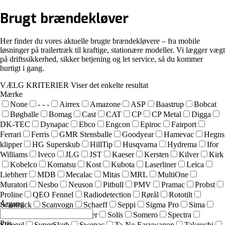
Brugt
brændekløver
Her finder du vores aktuelle brugte brændekløvere – fra mobile
løsninger på trailertræk til kraftige, stationære modeller. Vi lægger vægt
på driftssikkerhed, sikker betjening og let service, så du kommer
hurtigt i gang.
VÆLG KRITERIER
Viser det enkelte resultat
Mærke
None
- - -
Airrex
Amazone
ASP
Baastrup
Bobcat
Bøgballe
Bomag
Cast
CAT
CP
CP Metal
Digga
DK-TEC
Dynapac
Ebco
Engcon
Epiroc
Fairport
Ferrari
Ferris
GMR Stensballe
Goodyear
Hamevac
Hegns
klipper
HG Superskub
HillTip
Husqvarna
Hydrema
Ifor
Williams
Iveco
JLG
JST
Kaeser
Kersten
Kilver
Kirk
Kobelco
Komatsu
Kost
Kubota
Laserliner
Leica
Liebherr
MDB
Mecalac
Mitas
MRL
MultiOne
Muratori
Nesbo
Neuson
Pitbull
PMV
Pramac
Probst
Proline
QEO Fennel
Radiodetection
Rørål
Rototilt
Årgang
Scantruck
Scanvogn
Schaeff
Seppi
Sigma Pro
Sima
SIMEX
Simol
sneskraber
Solis
Somero
Spectra
Pris
Striegel
SuperSkub
Swepac
Ta-No Easywagon
Takeuchi