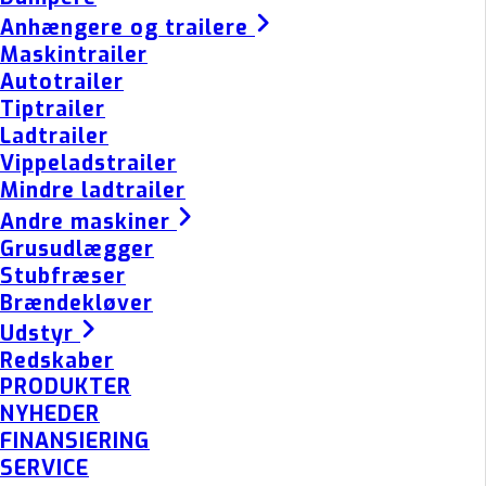
Anhængere og trailere
Maskintrailer
Autotrailer
Tiptrailer
Ladtrailer
Vippeladstrailer
Mindre ladtrailer
Andre maskiner
Grusudlægger
Stubfræser
Brændekløver
Udstyr
Redskaber
PRODUKTER
NYHEDER
FINANSIERING
SERVICE