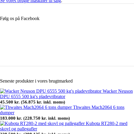
Se vores brugte maskiner til salg
.
Følg os på Facebook
Seneste produkter i vores brugtmarked
Wacker Neuson
DPU 6555 500 kg's pladevribrator
45.500
kr.
56.875
kr.
(
inkl. moms)
Thwaites Mach2064 6 tons
dumper
183.000
kr.
228.750
kr.
(
inkl. moms)
Kubota RT280-2 med
skovl og pallegafler