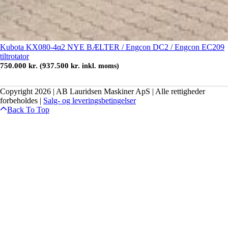
Kubota KX080-4α2 NYE BÆLTER / Engcon DC2 / Engcon EC209
tiltrotator
750.000
kr.
937.500
kr.
(
inkl. moms)
Copyright 2026 | AB Lauridsen Maskiner ApS | Alle rettigheder
forbeholdes |
Salg- og leveringsbetingelser
Back To Top