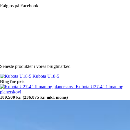
Følg os på Facebook
Seneste produkter i vores brugtmarked
Kubota U18-5
Ring for pris
Kubota U27-4 Tiltman og
planerskovl
189.500
kr.
236.875
kr.
(
inkl. moms)