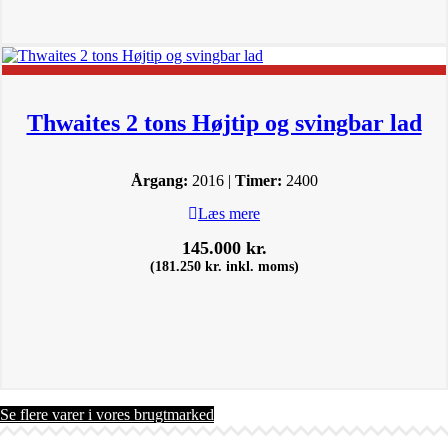
Thwaites 2 tons Højtip og svingbar lad
Årgang:
2016 |
Timer:
2400
Læs mere
145.000
kr.
(
181.250
kr.
inkl. moms)
Se flere varer i vores brugtmarked