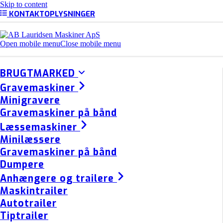
Skip to content
KONTAKTOPLYSNINGER
Open mobile menu
Close mobile menu
BRUGTMARKED
Gravemaskiner
Minigravere
Gravemaskiner på bånd
Læssemaskiner
Minilæssere
Gravemaskiner på bånd
Dumpere
Anhængere og trailere
Maskintrailer
Autotrailer
Tiptrailer