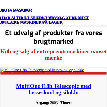
UBOTA MASKINER
I HAR ALTID ET STÆRKT UDVALG AF DE MEST
OPULÆRE MASKINER PÅ LAGER
Et udvalg af produkter fra vores
brugtmarked
Køb og salg af entreprenørmaskiner uanset
mærke
MultiOne f18b Telescopic med
læsseskovl og siloklo
Årgang:
2003 |
Timer: