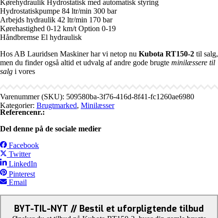
Kørehydraulik Hydrostatisk med automatisk styring
Hydrostatiskpumpe 84 ltr/min 300 bar
Arbejds hydraulik 42 ltr/min 170 bar
Kørehastighed 0-12 km/t Option 0-19
Håndbremse El hydraulisk
Hos AB Lauridsen Maskiner har vi netop nu
Kubota RT150-2
til salg,
men du finder også altid et udvalg af andre gode brugte
minilæssere til
salg
i vores
Varenummer (SKU):
509580ba-3f76-416d-8f41-fc1260ae6980
Kategorier:
Brugtmarked
,
Minilæsser
Referencenr.:
Del denne på de sociale medier
Facebook
Twitter
LinkedIn
Pinterest
Email
BYT-TIL-NYT // Bestil et uforpligtende tilbud