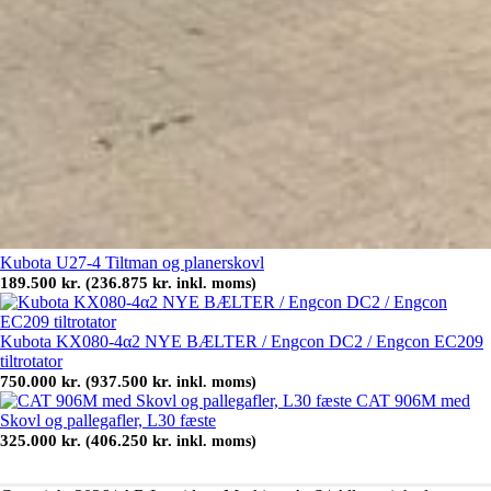
Kubota U27-4 Tiltman og planerskovl
189.500
kr.
236.875
kr.
(
inkl. moms)
Kubota KX080-4α2 NYE BÆLTER / Engcon DC2 / Engcon EC209
tiltrotator
750.000
kr.
937.500
kr.
(
inkl. moms)
CAT 906M med
Skovl og pallegafler, L30 fæste
325.000
kr.
406.250
kr.
(
inkl. moms)