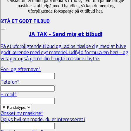
Ønsker du et tilbud på Kubota RT150-2, hvor din gamle brugte
maskine skal indgå med i handlen, så kan du nemt og
uforpligtende forespørge på et tilbud her.
FÅ ET GODT TILBUD
JA TAK - Send mig et tilbud!
Få et uforpligtende tilbud og lad os hjælpe dig med at blive
godt kørende med nyt materiel. Udfyld formularen her! - og
vi tager også gerne din brugte maskine i bytte.
For- og efternavn
*
Telefon
*
E-mail
*
Ønsket ny maskine
*
Oplys hvilken model du er interesseret i