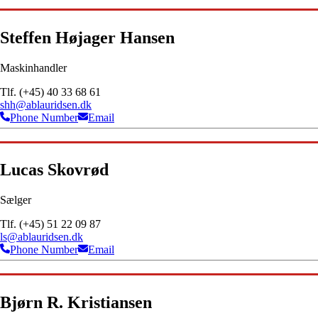
Steffen Højager Hansen
Maskinhandler
Tlf. (+45) 40 33 68 61
shh@ablauridsen.dk
Phone Number
Email
Lucas Skovrød
Sælger
Tlf. (+45) 51 22 09 87
ls@ablauridsen.dk
Phone Number
Email
Bjørn R. Kristiansen