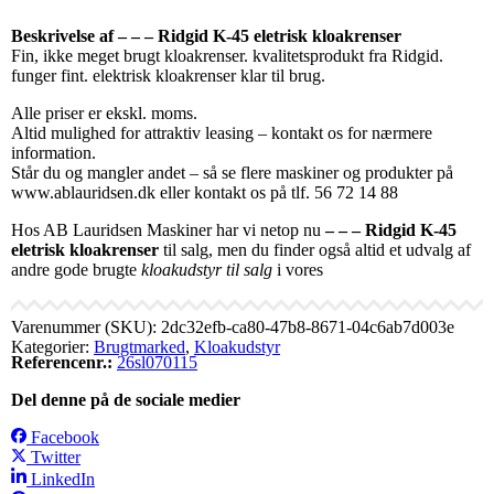
Beskrivelse af – – – Ridgid K-45 eletrisk kloakrenser
Fin, ikke meget brugt kloakrenser. kvalitetsprodukt fra Ridgid.
funger fint. elektrisk kloakrenser klar til brug.
Alle priser er ekskl. moms.
Altid mulighed for attraktiv leasing – kontakt os for nærmere
information.
Står du og mangler andet – så se flere maskiner og produkter på
www.ablauridsen.dk eller kontakt os på tlf. 56 72 14 88
Hos AB Lauridsen Maskiner har vi netop nu
– – – Ridgid K-45
eletrisk kloakrenser
til salg, men du finder også altid et udvalg af
andre gode brugte
kloakudstyr til salg
i vores
Varenummer (SKU):
2dc32efb-ca80-47b8-8671-04c6ab7d003e
Kategorier:
Brugtmarked
,
Kloakudstyr
Referencenr.:
26sl070115
Del denne på de sociale medier
Facebook
Twitter
LinkedIn