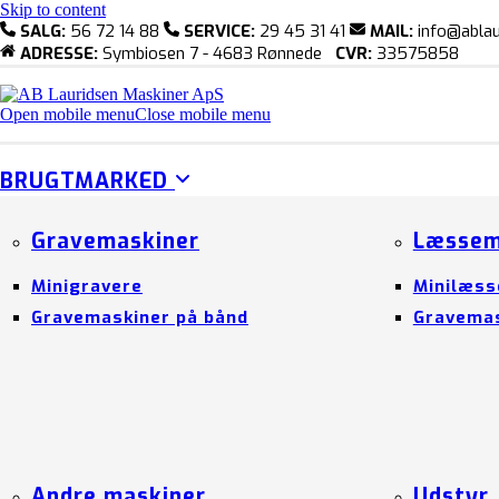
Skip to content
SALG:
56 72 14 88
SERVICE:
29 45 31 41
MAIL:
info@ablau
ADRESSE:
Symbiosen 7 - 4683 Rønnede
CVR:
33575858
Open mobile menu
Close mobile menu
BRUGTMARKED
Gravemaskiner
Læssem
Minigravere
Minilæss
Gravemaskiner på bånd
Gravemas
Andre maskiner
Udstyr