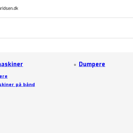
ridsen.dk
askiner
Dumpere
ere
kiner på bånd