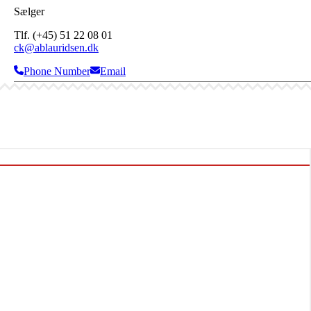
Sælger
Tlf. (+45) 51 22 08 01
ck@ablauridsen.dk
Phone Number
Email