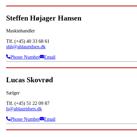
Steffen Højager Hansen
Maskinhandler
Tlf. (+45) 40 33 68 61
shh@ablauridsen.dk
Phone Number
Email
Lucas Skovrød
Sælger
Tlf. (+45) 51 22 09 87
ls@ablauridsen.dk
Phone Number
Email