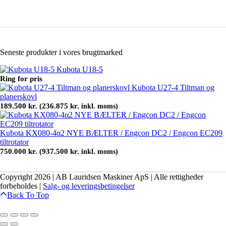
Seneste produkter i vores brugtmarked
Kubota U18-5
Ring for pris
Kubota U27-4 Tiltman og
planerskovl
189.500
kr.
236.875
kr.
(
inkl. moms)
Kubota KX080-4α2 NYE BÆLTER / Engcon DC2 / Engcon EC209
tiltrotator
750.000
kr.
937.500
kr.
(
inkl. moms)
Copyright 2026 | AB Lauridsen Maskiner ApS | Alle rettigheder
forbeholdes |
Salg- og leveringsbetingelser
Back To Top