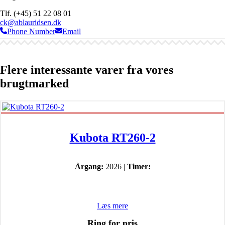
Tlf. (+45) 51 22 08 01
ck@ablauridsen.dk
Phone Number
Email
Flere interessante varer fra vores
brugtmarked
Kubota RT260-2
Årgang:
2026 |
Timer:
Læs mere
Ring for pris