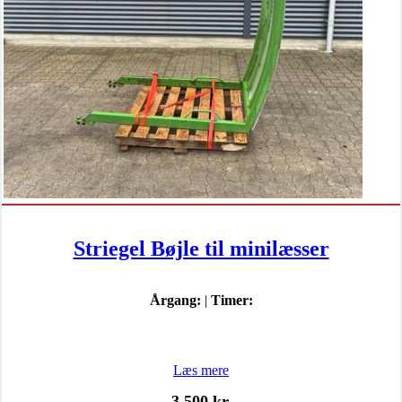
Striegel Bøjle til minilæsser
Årgang:
|
Timer:
Læs mere
3.500
kr.