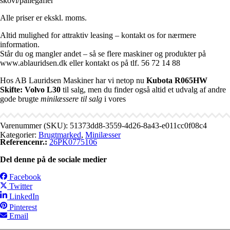
skovl/pallegafler
Alle priser er ekskl. moms.
Altid mulighed for attraktiv leasing – kontakt os for nærmere
information.
Står du og mangler andet – så se flere maskiner og produkter på
www.ablauridsen.dk eller kontakt os på tlf. 56 72 14 88
Hos AB Lauridsen Maskiner har vi netop nu
Kubota R065HW
Skifte: Volvo L30
til salg, men du finder også altid et udvalg af andre
gode brugte
minilæssere til salg
i vores
Varenummer (SKU):
51373dd8-3559-4d26-8a43-e011cc0f08c4
Kategorier:
Brugtmarked
,
Minilæsser
Referencenr.:
26PK0775106
Del denne på de sociale medier
Facebook
Twitter
LinkedIn
Pinterest
Email