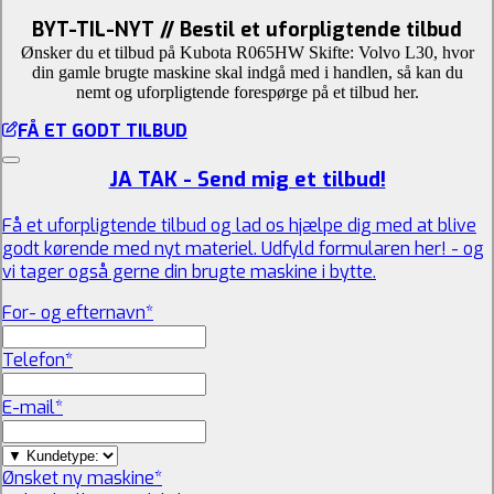
BYT-TIL-NYT // Bestil et uforpligtende tilbud
Ønsker du et tilbud på Kubota R065HW Skifte: Volvo L30, hvor
din gamle brugte maskine skal indgå med i handlen, så kan du
nemt og uforpligtende forespørge på et tilbud her.
FÅ ET GODT TILBUD
JA TAK - Send mig et tilbud!
Få et uforpligtende tilbud og lad os hjælpe dig med at blive
godt kørende med nyt materiel. Udfyld formularen her! - og
vi tager også gerne din brugte maskine i bytte.
For- og efternavn
*
Telefon
*
E-mail
*
Ønsket ny maskine
*