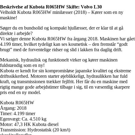
Beskrivelse af Kubota R065HW Skifte: Volvo L30
Velholdt Kubota R065HW minilæsser (2018) – Kører som en ny
maskine!
Søger du en bundsolid og kompakt hjullæsser, der er klar til at gå
direkte i arbejde?
Vi sælger denne Kubota R065HW fra årgang 2018. Maskinen har gået
4.199 timer, hvilket tydeligt kan ses kosmetisk – den fremstår “godt
brugt” med de forventelige ridser og slid i lakken fra daglig drift.
Mekanisk, hydraulisk og funktionelt virker og kører maskinen
fuldstændig som en ny!
Kubota er kendt for sin kompromisløse japanske kvalitet og ekstreme
driftssikkerhed. Motoren starter øjeblikkeligt, hydraulikken har fuld
kraft, og transmissionen trækker fejlfrit. Her får du en maskine med
rigtig mange gode arbejdstimer tilbage i sig, til en væsentlig skarpere
pris end en ny model.
Kubota R065HW
Årgang: 2018
Timer: 4.199 timer
Egenvægt: Ca. 4.510 kg
Motor: 47,3 HK Kubota diesel
Transmission: Hydrostatisk (20 km/t)