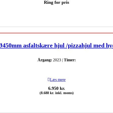
Ring for pris
 Ø450mm asfaltskære hjul /pizzahjul med h
Årgang:
2023 |
Timer:
Læs mere
6.950
kr.
(
8.688
kr.
inkl. moms)