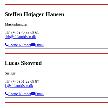
Steffen Højager Hansen
Maskinhandler
Tlf. (+45) 40 33 68 61
shh@ablauridsen.dk
Phone Number
Email
Lucas Skovrød
Sælger
Tlf. (+45) 51 22 09 87
ls@ablauridsen.dk
Phone Number
Email