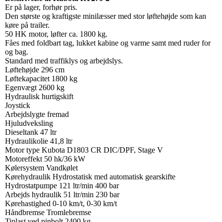
Er på lager, forhør pris.
Den største og kraftigste minilæsser med stor løftehøjde som kan
køre på trailer.
50 HK motor, løfter ca. 1800 kg.
Fåes med foldbart tag, lukket kabine og varme samt med ruder for
og bag.
Standard med traffiklys og arbejdslys.
Løftehøjde 296 cm
Løftekapacitet 1800 kg
Egenvægt 2600 kg
Hydraulisk hurtigskift
Joystick
Arbejdslygte fremad
Hjuludveksling
Dieseltank 47 ltr
Hydraulikolie 41,8 ltr
Motor type Kubota D1803 CR DIC/DPF, Stage V
Motoreffekt 50 hk/36 kW
Kølersystem Vandkølet
Kørehydraulik Hydrostatisk med automatisk gearskifte
Hydrostatpumpe 121 ltr/min 400 bar
Arbejds hydraulik 51 ltr/min 230 bar
Kørehastighed 0-10 km/t, 0-30 km/t
Håndbremse Tromlebremse
Tiplast ved pinbolt 2400 kg