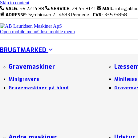
Skip to content
SALG:
56 72 14 88
SERVICE:
29 45 31 41
MAIL:
info@ablau
ADRESSE:
Symbiosen 7 - 4683 Rønnede
CVR:
33575858
Open mobile menu
Close mobile menu
BRUGTMARKED
Gravemaskiner
Læssem
Minigravere
Minilæss
Gravemaskiner på bånd
Gravemas
Andre maskiner
Udstyr