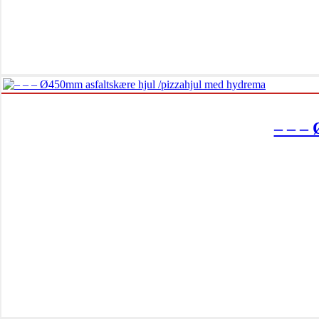
– – –