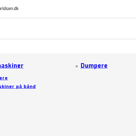
ridsen.dk
askiner
Dumpere
ere
kiner på bånd