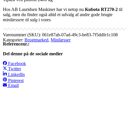
Hos AB Lauridsen Maskiner har vi netop nu
Kubota RT270-2
til
salg, men du finder også altid et udvalg af andre gode brugte
minilæssere til salg
i vores
Varenummer (SKU):
061e87ab-07ad-49c3-be83-7f5ddfe1c108
Kategorier:
Brugtmarked
,
Minilæsser
Referencenr.:
Del denne på de sociale medier
Facebook
Twitter
LinkedIn
Pinterest
Email