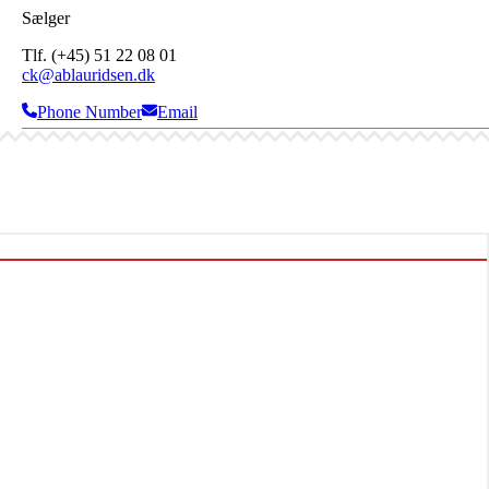
Sælger
Tlf. (+45) 51 22 08 01
ck@ablauridsen.dk
Phone Number
Email