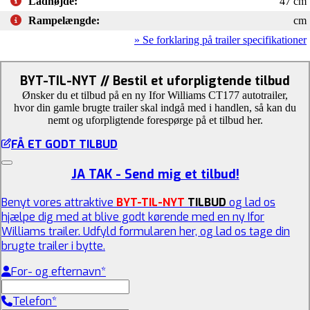
Ladhøjde:
47 cm
Rampelængde:
cm
» Se forklaring på trailer specifikationer
BYT-TIL-NYT // Bestil et uforpligtende tilbud
Ønsker du et tilbud på en ny Ifor Williams CT177 autotrailer,
hvor din gamle brugte trailer skal indgå med i handlen, så kan du
nemt og uforpligtende forespørge på et tilbud her.
FÅ ET GODT TILBUD
JA TAK - Send mig et tilbud!
Benyt vores attraktive
BYT-TIL-NYT
TILBUD
og lad os
hjælpe dig med at blive godt kørende med en ny Ifor
Williams trailer. Udfyld formularen her, og lad os tage din
brugte trailer i bytte.
For- og efternavn
*
Telefon
*