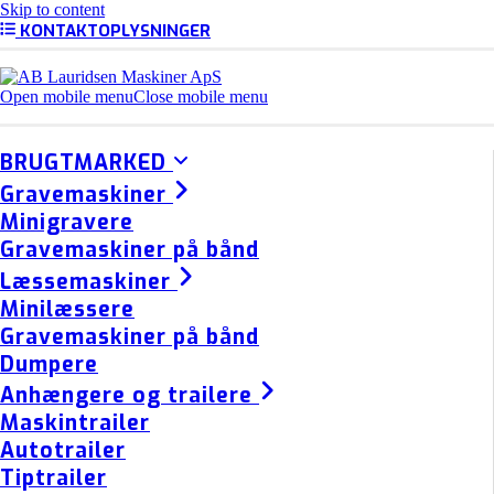
Skip to content
KONTAKTOPLYSNINGER
Open mobile menu
Close mobile menu
BRUGTMARKED
Gravemaskiner
Minigravere
Gravemaskiner på bånd
Læssemaskiner
Minilæssere
Gravemaskiner på bånd
Dumpere
Anhængere og trailere
Maskintrailer
Autotrailer
Tiptrailer