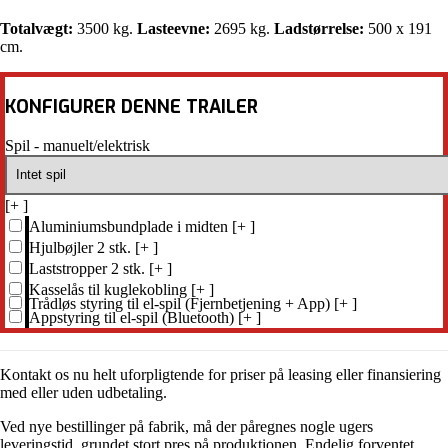
Totalvægt:
3500 kg.
Lasteevne:
2695 kg.
Ladstørrelse:
500 x 191
cm.
KONFIGURER DENNE TRAILER
Spil - manuelt/elektrisk
[+
]
Aluminiumsbundplade i midten
[+
]
Hjulbøjler 2 stk.
[+
]
Laststropper 2 stk.
[+
]
Kasselås til kuglekobling
[+
]
Trådløs styring til el-spil (Fjernbetjening + App)
[+
]
Appstyring til el-spil (Bluetooth)
[+
]
Kontakt os nu helt uforpligtende for priser på leasing eller finansiering
med eller uden udbetaling.
Ved nye bestillinger på fabrik, må der påregnes nogle ugers
leveringstid, grundet stort pres på produktionen. Endelig forventet