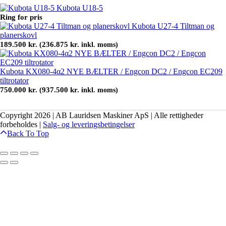
Kubota U18-5
Ring for pris
Kubota U27-4 Tiltman og
planerskovl
189.500
kr.
236.875
kr.
(
inkl. moms)
Kubota KX080-4α2 NYE BÆLTER / Engcon DC2 / Engcon EC209
tiltrotator
750.000
kr.
937.500
kr.
(
inkl. moms)
Copyright 2026 | AB Lauridsen Maskiner ApS | Alle rettigheder
forbeholdes |
Salg- og leveringsbetingelser
Back To Top