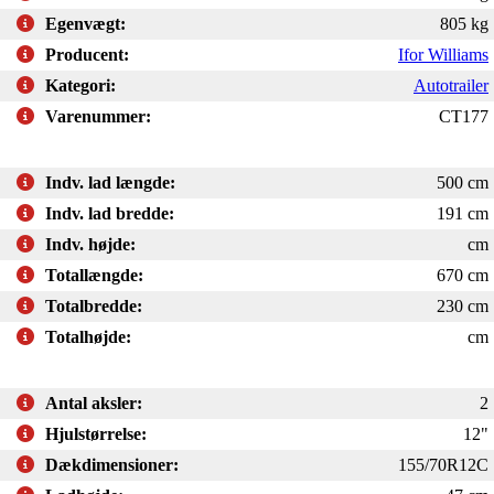
Egenvægt:
805 kg
Producent:
Ifor Williams
Kategori:
Autotrailer
Varenummer:
CT177
Indv. lad længde:
500 cm
Indv. lad bredde:
191 cm
Indv. højde:
cm
Totallængde:
670 cm
Totalbredde:
230 cm
Totalhøjde:
cm
Antal aksler:
2
Hjulstørrelse:
12"
Dækdimensioner:
155/70R12C