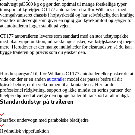
totalvægt på3500 kg og gør den optimal til mange forskellige typer
transport af køretøjer. CT177 autotraileren fra Ifor Williams er med
varmgalvaniseret chassis i højstyrkestål og har selvfølgelig den kraftige
Paraflex undervogn som giver en rigtig god kørekomfort og sørger for
at autotraileren ligger stabilt på vejen.
CT177 autotraileren leveres som standard med en stor udstyrspakke
med bl.a. vippefunktion, udtrækkelige slisker, værkstøjskasse og meget
mere. Herudover er der mange muligheder for ekstraudstyr, så du kan
bygge traileren op præcis som du ønsker den.
Har du spørgsmål til Ifor Williams CT177 autotrailer eller ønsker du at
vide om der er en anden
autotrailer
model der passer bedre til dit
kørselsbehov, er du velkommen til at kontakte os. Her får du
professionel rådgivning, support og ikke mindst en seriøs partner, der
hjælper dig med at vælge den rigtige trailer til transport af alt muligt.
Standardudstyr på traileren
Paraflex undervogn med parabolske bladfjedre
Hydraulisk vippefunktion