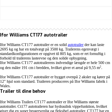
Ifor Williams CT177 autotrailer
Ifor Williams CT177 autotrailer er en solid
autotrailer
der kan laste
2695 kg og har en totalvægt på 3500 kg. Trailerens egenvægt i
standardkonfigurationen er opgivet til 805 kg, som er ret fornuftig i
forhold til trailerens lasteevne og den solide opbygning.
Ifor Williams CT177 autotrailerens indvendige længde er hele 500 cm
2
og den måler 191 cm i bredden, hvilket giver et areal på 9,55 m
.
Ifor Williams CT177 autotrailer er bygget ovenpå 2 aksler og kører på
12" hjul som standard. Traileren produceres på Ifor Williams fabrik i
Wales.
Trailer til dine behov
Ifor Williams Trailers CT177 autotrailer er Ifor Williams største
autotrailer. Ct177 autotraileren har hydraulisk vippefunktion, hvilket
giver dig en super brugervenlig og fleksibel autotrailer. CT177 har en