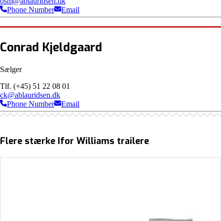
osm@ablauridsen.dk
Phone Number
Email
Conrad Kjeldgaard
Sælger
Tlf. (+45) 51 22 08 01
ck@ablauridsen.dk
Phone Number
Email
Flere stærke Ifor Williams trailere