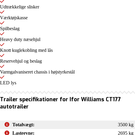
Udtrækkelige slisker
Værktøjskasse
Spilbeslag
Heavy duty næsehjul
Knott kuglekobling med lås
Reservehjul og beslag
Varmgalvaniseret chassis i højstyrkestål
LED lys
Trailer specifikationer for Ifor Williams CT177
autotrailer
Totalvægt:
3500 kg
Lasteevne:
2695 kg