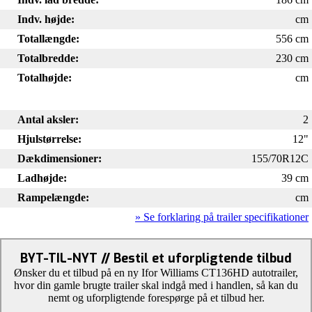
Indv. højde:
cm
Totallængde:
556 cm
Totalbredde:
230 cm
Totalhøjde:
cm
Antal aksler:
2
Hjulstørrelse:
12"
Dækdimensioner:
155/70R12C
Ladhøjde:
39 cm
Rampelængde:
cm
» Se forklaring på trailer specifikationer
BYT-TIL-NYT // Bestil et uforpligtende tilbud
Ønsker du et tilbud på en ny Ifor Williams CT136HD autotrailer,
hvor din gamle brugte trailer skal indgå med i handlen, så kan du
nemt og uforpligtende forespørge på et tilbud her.