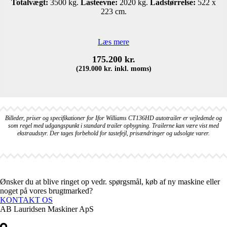
Totalvægt:
3500 kg.
Lasteevne:
2020 kg.
Ladstørrelse:
522 x
223 cm.
Læs mere
175.200
kr.
(
219.000
kr.
inkl. moms)
Billeder, priser og specifikationer for Ifor Williams CT136HD autotrailer er vejledende og
som regel med udgangspunkt i standard trailer opbygning. Trailerne kan være vist med
ekstraudstyr. Der tages forbehold for tastefejl, prisændringer og udsolgte varer.
Ønsker du at blive ringet op vedr. spørgsmål, køb af ny maskine eller
noget på vores brugtmarked?
KONTAKT OS
AB Lauridsen Maskiner ApS