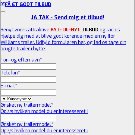
FÅ ET GODT TILBUD
JA TAK - Send mig et tilbud!
Benyt vores attraktive
BYT-TIL-NYT
TILBUD
og lad os
hjælpe dig med at blive godt kørende med en ny Ifor
Williams trailer. Udfyld formularen her, og lad os tage din
brugte trailer i bytte.
For- og efternavn
*
Telefon
*
E-mail
*
Ønsket ny trailermodel
*
Oplys hvilken model du er interesseret i
Ønsket ny trailermodel
*
Oplys hvilken model du er interesseret i