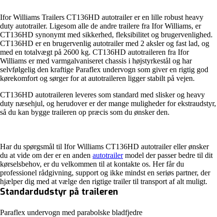
Ifor Williams Trailers CT136HD autotrailer er en lille robust heavy
duty autotrailer. Ligesom alle de andre trailere fra Ifor Williams, er
CT136HD synonymt med sikkerhed, fleksibilitet og brugervenlighed.
CT136HD er en brugervenlig autotrailer med 2 aksler og fast lad, og
med en totalvægt på 2600 kg. CT136HD autotraileren fra Ifor
Williams er med varmgalvaniseret chassis i højstyrkestål og har
selvfølgelig den kraftige Paraflex undervogn som giver en rigtig god
kørekomfort og sørger for at autotraileren ligger stabilt på vejen.
CT136HD autotraileren leveres som standard med slisker og heavy
duty næsehjul, og herudover er der mange muligheder for ekstraudstyr,
så du kan bygge traileren op præcis som du ønsker den.
Har du spørgsmål til Ifor Williams CT136HD autotrailer eller ønsker
du at vide om der er en anden
autotrailer
model der passer bedre til dit
kørselsbehov, er du velkommen til at kontakte os. Her får du
professionel rådgivning, support og ikke mindst en seriøs partner, der
hjælper dig med at vælge den rigtige trailer til transport af alt muligt.
Standardudstyr på traileren
Paraflex undervogn med parabolske bladfjedre