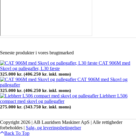
Seneste produkter i vores brugtmarked
CAT 906M med
Skovl og pallegafler, L30 fæste
325.000
kr.
406.250
kr.
(
inkl. moms)
CAT 906M med Skovl og
pallegafler
325.000
kr.
406.250
kr.
(
inkl. moms)
Liebherr L506
compact med skovl og pallegafler
275.000
kr.
343.750
kr.
(
inkl. moms)
Copyright 2026 | AB Lauridsen Maskiner ApS | Alle rettigheder
forbeholdes |
Salg- og leveringsbetingelser
Back To Top