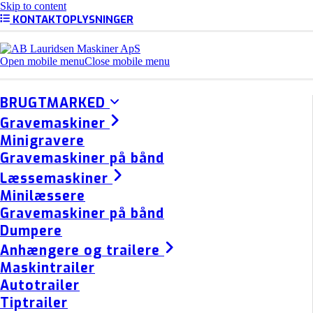
Skip to content
KONTAKTOPLYSNINGER
Open mobile menu
Close mobile menu
BRUGTMARKED
Gravemaskiner
Minigravere
Gravemaskiner på bånd
Læssemaskiner
Minilæssere
Gravemaskiner på bånd
Dumpere
Anhængere og trailere
Maskintrailer
Autotrailer
Tiptrailer