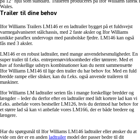
på 12" hjul som standard. Traileren produceres på Ifor Williams fabrik i
Wales.
Trailer til dine behov
Ifor Williams Trailers LM146 er en ladtrailer bygget på et fuldsvejst
varmegalvaniseret stålchassis, med 2 faste aksler og Ifor Williams
unikke paraflex undervogn med parabolske fjedre. LM146 kan også
fås med 3 aksler.
LM146 er en robust ladtrailer, med mange anvendelsesmuligheder. En
super trailer til f.eks. entreprenørvirksomheder eller tømrere. Med et
hav af forskellige udstyrs kombinationer kan du nemt sammensætte
Ifor Williams LM146 til lige den trailer du har behov for. Med en fuld
bredde rampe eller slisker, kan du f.eks. også anvende traileren til
maskiner.
Ifor Williams LM ladtrailer serien fås i mange forskellige bredder og
længder – leder du derfor efter en ladtrailer med lidt kortere lad kan vi
f.eks. anbefale vores bestseller LM126, hvis du derimod har behov for
et større lad så kan vi anbefale vores LM166, der er både bredere og
længere.
Har du spørgsmål til Ifor Williams LM146 ladtrailer eller ønsker du at
vide om der er en anden
ladtrailer
model der passer bedre til dit