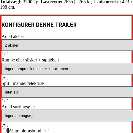
Totalvægt:
3500 kg.
Lasteevne:
2655 | 2765 kg.
Ladstørrelse:
423 x
198 cm.
KONFIGURER DENNE TRAILER
Antal aksler
[+
]
Rampe eller slisker + støtteben
[+
]
Spil - manuelt/elektrisk
[+
]
Antal surringsøjer
[+
]
Aluminiumsbund
[+
]