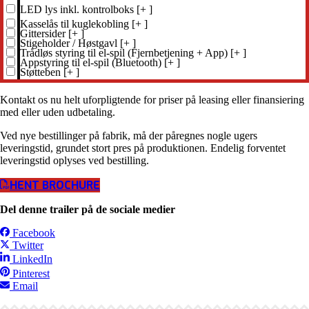
LED lys inkl. kontrolboks
[+
]
Kasselås til kuglekobling
[+
]
Gittersider
[+
]
Stigeholder / Høstgavl
[+
]
Trådløs styring til el-spil (Fjernbetjening + App)
[+
]
Appstyring til el-spil (Bluetooth)
[+
]
Støtteben
[+
]
Kontakt os nu helt uforpligtende for priser på leasing eller finansiering
med eller uden udbetaling.
Ved nye bestillinger på fabrik, må der påregnes nogle ugers
leveringstid, grundet stort pres på produktionen. Endelig forventet
leveringstid oplyses ved bestilling.
HENT BROCHURE
Del denne trailer på de sociale medier
Facebook
Twitter
LinkedIn
Pinterest
Email