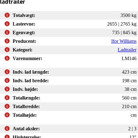
ladtrailer
Totalvægt:
3500 kg
Lasteevne:
2655 | 2765 kg
Egenvægt:
735 | 845 kg
Producent:
Ifor Williams
Kategori:
Ladtrailer
Varenummer:
LM146
Indv. lad længde:
423 cm
Indv. lad bredde:
198 cm
Indv. højde:
38 cm
Totallængde:
560 cm
Totalbredde:
210 cm
Totalhøjde:
cm
Antal aksler:
2 | 3
Hjulstørrelse:
12"