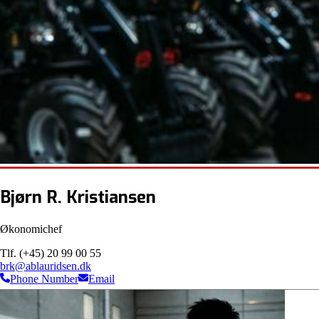
Bjørn R. Kristiansen
Økonomichef
Tlf. (+45) 20 99 00 55
brk@ablauridsen.dk
Phone Number
Email