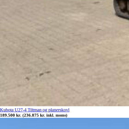
Kubota U27-4 Tiltman og planerskovl
189.500
kr.
236.875
kr.
(
inkl. moms)