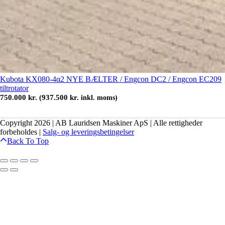
Kubota KX080-4α2 NYE BÆLTER / Engcon DC2 / Engcon EC209
tiltrotator
750.000
kr.
937.500
kr.
(
inkl. moms)
Copyright 2026 | AB Lauridsen Maskiner ApS | Alle rettigheder
forbeholdes |
Salg- og leveringsbetingelser
Back To Top