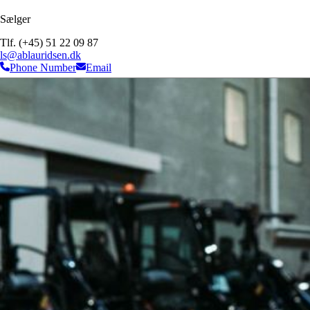
Sælger
Tlf. (+45) 51 22 09 87
ls@ablauridsen.dk
Phone Number
Email