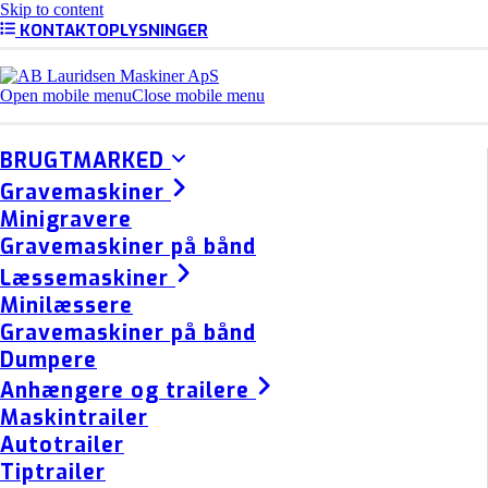
Skip to content
KONTAKTOPLYSNINGER
Open mobile menu
Close mobile menu
BRUGTMARKED
Gravemaskiner
Minigravere
Gravemaskiner på bånd
Læssemaskiner
Minilæssere
Gravemaskiner på bånd
Dumpere
Anhængere og trailere
Maskintrailer
Autotrailer
Tiptrailer