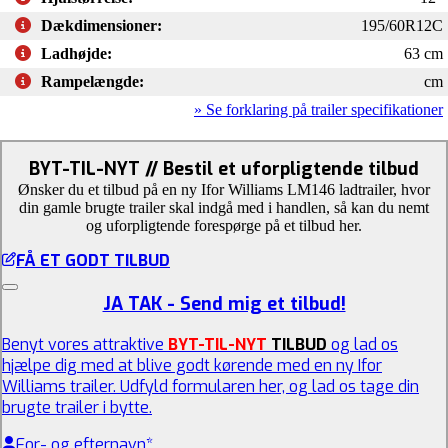
Dækdimensioner:
195/60R12C
Ladhøjde:
63 cm
Rampelængde:
cm
» Se forklaring på trailer specifikationer
BYT-TIL-NYT // Bestil et uforpligtende tilbud
Ønsker du et tilbud på en ny Ifor Williams LM146 ladtrailer, hvor
din gamle brugte trailer skal indgå med i handlen, så kan du nemt
og uforpligtende forespørge på et tilbud her.
FÅ ET GODT TILBUD
JA TAK - Send mig et tilbud!
Benyt vores attraktive
BYT-TIL-NYT
TILBUD
og lad os
hjælpe dig med at blive godt kørende med en ny Ifor
Williams trailer. Udfyld formularen her, og lad os tage din
brugte trailer i bytte.
For- og efternavn
*