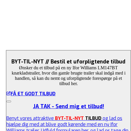
BYT-TIL-NYT // Bestil et uforpligtende tilbud
Ønsker du et tilbud på en ny Ifor Williams LM147BT
knækladstrailer, hvor din gamle brugte trailer skal indgå med i
handlen, så kan du nemt og uforpligtende forespørge på et
tilbud her.
FÅ ET GODT TILBUD
JA TAK - Send mig et tilbud!
Benyt vores attraktive
BYT-TIL-NYT
TILBUD
og lad os
hjælpe dig med at blive godt kørende med en ny Ifor
Williams trailer. Udfyld formularen her, og lad os tage din