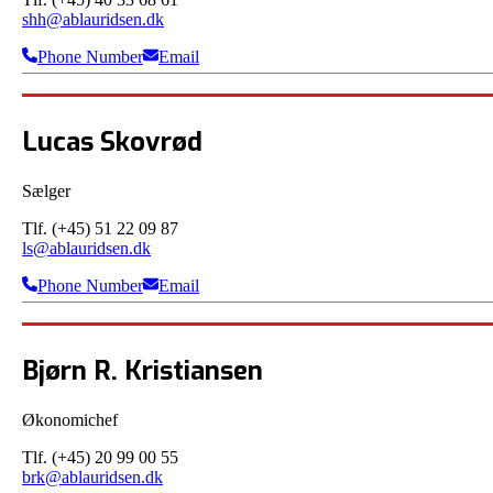
shh@ablauridsen.dk
Phone Number
Email
Lucas Skovrød
Sælger
Tlf. (+45) 51 22 09 87
ls@ablauridsen.dk
Phone Number
Email
Bjørn R. Kristiansen
Økonomichef
Tlf. (+45) 20 99 00 55
brk@ablauridsen.dk