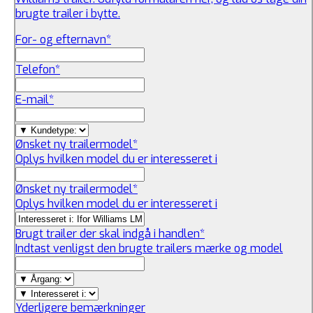
brugte trailer i bytte.
For- og efternavn
*
Telefon
*
E-mail
*
Ønsket ny trailermodel
*
Oplys hvilken model du er interesseret i
Ønsket ny trailermodel
*
Oplys hvilken model du er interesseret i
Brugt trailer der skal indgå i handlen
*
Indtast venligst den brugte trailers mærke og model
Yderligere bemærkninger