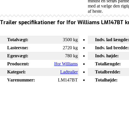
mindst en seriøs partne
med at vælge den rigtige
af heste.
Trailer specifikationer for Ifor Williams LM147BT 
Totalvægt:
3500 kg
Indv. lad længde
Lasteevne:
2720 kg
Indv. lad bredde:
Egenvægt:
780 kg
Indv. højde:
Producent:
Ifor Williams
Totallængde:
Kategori:
Ladtrailer
Totalbredde:
Varenummer:
LM147BT
Totalhøjde: