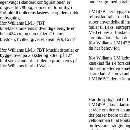
undervogn med parabol
egenvægt i standardkonfigurationen er
opgivet til 780 kg, som er ret fornuftig i
LM147BT er bygget o
forhold til trailerens lasteevne og den solide
robust ladtrailer med 
opbygning.
super anvendelig til m
Ifor Williams LM147BT
trailer til f.eks. entre
knækladstrailerens indvendige længde er
Med et hav af forskell
hele 424 cm og den måler 216 cm i
kombinationer kan du
2
bredden, hvilket giver et areal på 9,16 m
.
Ifor Williams LM147BT 
du har behov for.
Ifor Williams LM147BT knækladstrailer er
bygget ovenpå 2 aksler og kører på 12"
Ifor Williams LM ladtr
hjul som standard. Traileren produceres på
knæklad fås i 4 forskel
Ifor Williams fabrik i Wales.
du derfor efter en knæk
større lad så kan vi an
LM166BT, der er læng
Har du spørgsmål til I
LM147BT knækladstrai
at vide om der er en 
der passer bedre til di
velkommen til at konta
professionel rådgivnin