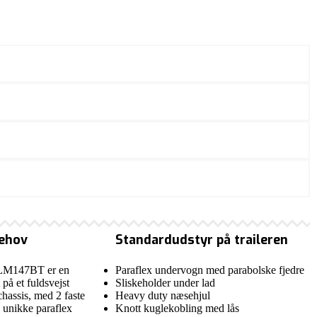
behov
Standardudstyr på traileren
s LM147BT er en
Paraflex undervogn med parabolske fjedre
på et fuldsvejst
Sliskeholder under lad
chassis, med 2 faste
Heavy duty næsehjul
s unikke paraflex
Knott kuglekobling med lås