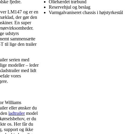
ske fjedre.
Oliehærdet træbund
Reservehjul og beslag
ver LM147 og er en
Varmgalvaniseret chassis i højstyrkestål
knæklad, der gør den
askiner. En super
prenørvirksomheder.
ige udstyrs
 nemt sammensætte
til lige den trailer
ailer serien med
lige modeller – leder
ladstrailer med lidt
befale vores
ere.
for Williams
ler eller ønsker du
anden
ladtrailer
model
t kørselsbehov, er du
kte os. Her får du
g, support og ikke