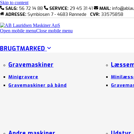
Skip to content
SALG:
56 72 14 88
SERVICE:
29 45 31 41
MAIL:
info@ablau
ADRESSE:
Symbiosen 7 - 4683 Rønnede
CVR:
33575858
Open mobile menu
Close mobile menu
BRUGTMARKED
Gravemaskiner
Læssem
Minigravere
Minilæss
Gravemaskiner på bånd
Gravemas
Andre maskiner
Udstyr