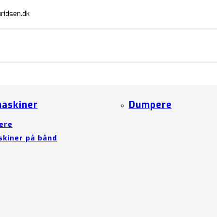
ridsen.dk
askiner
Dumpere
ere
kiner på bånd