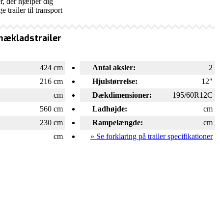
r, der hjælper dig
 trailer til transport
knækladstrailer
:
424 cm
Antal aksler:
2
216 cm
Hjulstørrelse:
12"
cm
Dækdimensioner:
195/60R12C
560 cm
Ladhøjde:
cm
230 cm
Rampelængde:
cm
cm
» Se forklaring på trailer specifikationer