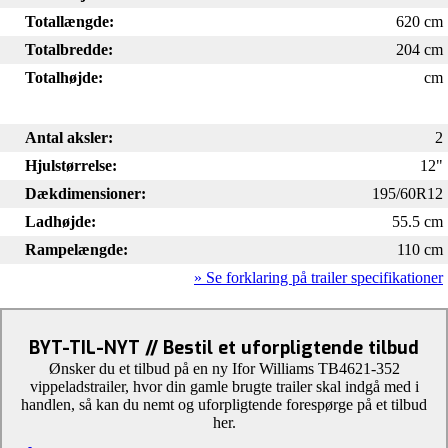
Totallængde:
620 cm
Totalbredde:
204 cm
Totalhøjde:
cm
Antal aksler:
2
Hjulstørrelse:
12"
Dækdimensioner:
195/60R12
Ladhøjde:
55.5 cm
Rampelængde:
110 cm
» Se forklaring på trailer specifikationer
BYT-TIL-NYT // Bestil et uforpligtende tilbud
Ønsker du et tilbud på en ny Ifor Williams TB4621-352
vippeladstrailer, hvor din gamle brugte trailer skal indgå med i
handlen, så kan du nemt og uforpligtende forespørge på et tilbud
her.