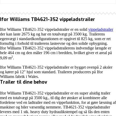
Ifor Williams TB4621-352 vippeladstrailer
Ifor Williams TB4621-352 vippeladstrailer er en solid
vippeladstrailer
der kan laste 2675 kg og har en totalvægt på 3500 kg. Trailerens
egenvægt i standardkonfigurationen er opgivet til 825 kg, som er ret
fornuftig i forhold til trailerens lasteevne og den solide opbygning.
Ifor Williams TB4621-352 vippeladstrailerens indvendige længde er
hele 464 cm og den måler 196 cm i bredden, hvilket giver et areal på
2
9,09 m
.
Ifor Williams TB4621-352 vippeladstrailer er bygget ovenpå 2 aksler
og kører på 12" hjul som standard. Traileren produceres på Ifor
Williams fabrik i Wales.
Trailer til dine behov
Ifor Williams TB4621-352 vippeladstrailer er en super alsidig trailer
med en totalvægt på 3500 kg., til dig der ønsker at kombinere alle
fordelene ved en ladtrailer med en vippefunktion, for at gøre læsning af
maskiner og biler væsentlig nemmere. TB4621-352 vippeladstrailer
leveres med 1 stk. heavy duty hydraulikstempel og så fås den enten