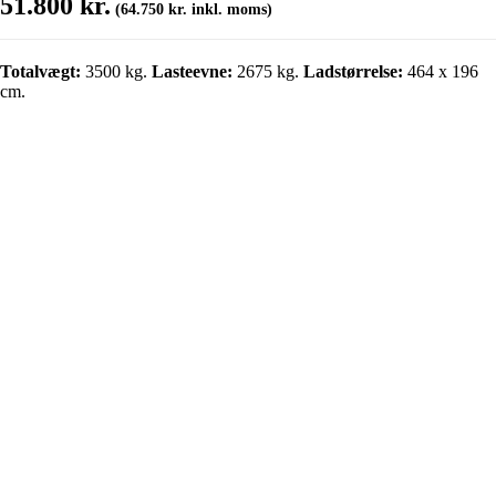
51.800
kr.
(
64.750
kr.
inkl. moms)
Totalvægt:
3500 kg.
Lasteevne:
2675 kg.
Ladstørrelse:
464 x 196
cm.