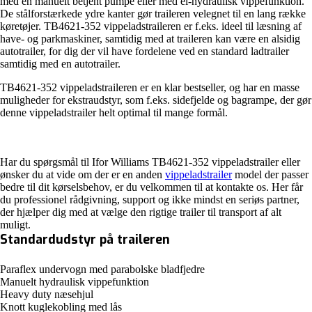
med en manuelt betjent pumpe eller med el-hydraulisk vippefunktion.
De stålforstærkede ydre kanter gør traileren velegnet til en lang række
køretøjer. TB4621-352 vippeladstraileren er f.eks. ideel til læsning af
have- og parkmaskiner, samtidig med at traileren kan være en alsidig
autotrailer, for dig der vil have fordelene ved en standard ladtrailer
samtidig med en autotrailer.
TB4621-352 vippeladstraileren er en klar bestseller, og har en masse
muligheder for ekstraudstyr, som f.eks. sidefjelde og bagrampe, der gør
denne vippeladstrailer helt optimal til mange formål.
Har du spørgsmål til Ifor Williams TB4621-352 vippeladstrailer eller
ønsker du at vide om der er en anden
vippeladstrailer
model der passer
bedre til dit kørselsbehov, er du velkommen til at kontakte os. Her får
du professionel rådgivning, support og ikke mindst en seriøs partner,
der hjælper dig med at vælge den rigtige trailer til transport af alt
muligt.
Standardudstyr på traileren
Paraflex undervogn med parabolske bladfjedre
Manuelt hydraulisk vippefunktion
Heavy duty næsehjul
Knott kuglekobling med lås