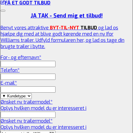
FÅ ET GODT TILBUD
JA TAK - Send mig et tilbud!
Benyt vores attraktive
BYT-TIL-NYT
TILBUD
og lad os
hjælpe dig med at blive godt kørende med en ny Ifor
Williams trailer. Udfyld formularen her, og lad os tage din
brugte trailer i bytte.
For- og efternavn
*
Telefon
*
E-mail
*
Ønsket ny trailermodel
*
Oplys hvilken model du er interesseret i
Ønsket ny trailermodel
*
Oplys hvilken model du er interesseret i