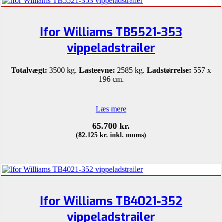
Ifor Williams TB5521-353
vippeladstrailer
Totalvægt:
3500 kg.
Lasteevne:
2585 kg.
Ladstørrelse:
557 x
196 cm.
Læs mere
65.700
kr.
(
82.125
kr.
inkl. moms)
Ifor Williams TB4021-352
vippeladstrailer