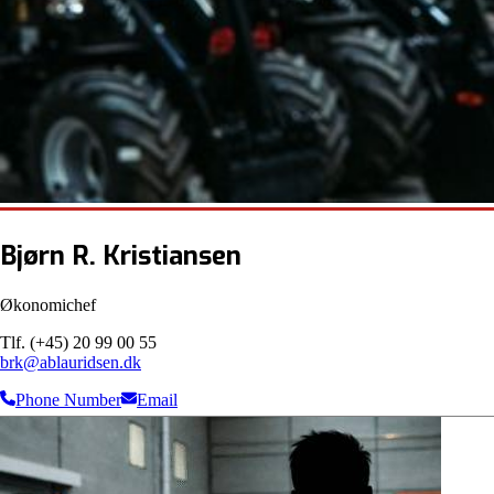
Bjørn R. Kristiansen
Økonomichef
Tlf. (+45) 20 99 00 55
brk@ablauridsen.dk
Phone Number
Email