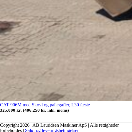
CAT 906M med Skovl og pallegafler, L30 fæste
325.000
kr.
406.250
kr.
(
inkl. moms)
Copyright 2026 | AB Lauridsen Maskiner ApS | Alle rettigheder
forbeholdes |
Salg- og leveringsbetingelser