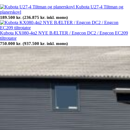
Kubota U27-4 Tiltman og
planerskovl
189.500
kr.
236.875
kr.
(
inkl. moms)
Kubota KX080-4α2 NYE BÆLTER / Engcon DC2 / Engcon EC209
tiltrotator
750.000
kr.
937.500
kr.
(
inkl. moms)