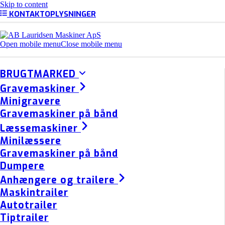
Skip to content
KONTAKTOPLYSNINGER
Open mobile menu
Close mobile menu
BRUGTMARKED
Gravemaskiner
Minigravere
Gravemaskiner på bånd
Læssemaskiner
Minilæssere
Gravemaskiner på bånd
Dumpere
Anhængere og trailere
Maskintrailer
Autotrailer
Tiptrailer