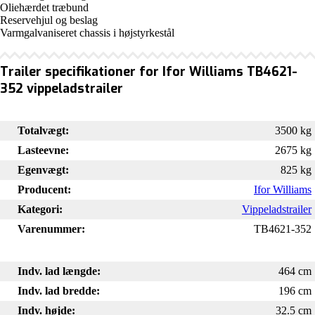
Oliehærdet træbund
Reservehjul og beslag
Varmgalvaniseret chassis i højstyrkestål
Trailer specifikationer for Ifor Williams TB4621-
352 vippeladstrailer
Totalvægt:
3500 kg
Lasteevne:
2675 kg
Egenvægt:
825 kg
Producent:
Ifor Williams
Kategori:
Vippeladstrailer
Varenummer:
TB4621-352
Indv. lad længde:
464 cm
Indv. lad bredde:
196 cm
Indv. højde:
32.5 cm