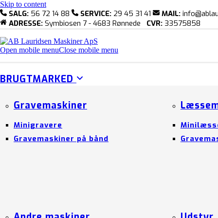
Skip to content
SALG:
56 72 14 88
SERVICE:
29 45 31 41
MAIL:
info@ablau
ADRESSE:
Symbiosen 7 - 4683 Rønnede
CVR:
33575858
Open mobile menu
Close mobile menu
BRUGTMARKED
Gravemaskiner
Læssem
Minigravere
Minilæss
Gravemaskiner på bånd
Gravemas
Andre maskiner
Udstyr