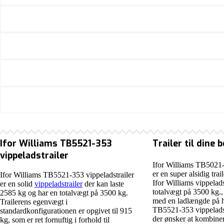
Ifor Williams TB5521-353
Trailer til dine 
vippeladstrailer
Ifor Williams TB5021-
er en super alsidig trai
Ifor Williams TB5521-353 vippeladstrailer
Ifor Williams vippelad
er en solid
vippeladstrailer
der kan laste
totalvægt på 3500 kg.,
2585 kg og har en totalvægt på 3500 kg.
med en ladlængde på h
Trailerens egenvægt i
TB5521-353 vippeladstr
standardkonfigurationen er opgivet til 915
der ønsker at kombiner
kg, som er ret fornuftig i forhold til