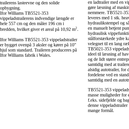
en ladtrailer med en vi
trailerens lasteevne og den solide
gøre læsning af maskin
opbygning.
nemmere. TB5521-353 
Ifor Williams TB5521-353
leveres med 1 stk. hea
vippeladstrailerens indvendige længde er
hydraulikstempel og s
hele 557 cm og den måler 196 cm i
en manuelt betjent pum
2
bredden, hvilket giver et areal på 10,92 m
.
hydraulisk vippefunkt
stålforstærkede ydre ka
Ifor Williams TB5521-353 vippeladstrailer
velegnet til en lang ræ
er bygget ovenpå 3 aksler og kører på 10"
TB5021-353 vippeladstr
hjul som standard. Traileren produceres på
ideel til læsning af h
Ifor Williams fabrik i Wales.
og de lidt større entre
samtidig med at traile
alsidig autotrailer, for
fordelene ved en standa
samtidig med en autotra
TB5521-353 vippeladst
masse muligheder for 
f.eks. sidefjelde og b
denne vippeladstrailer 
mange formål.