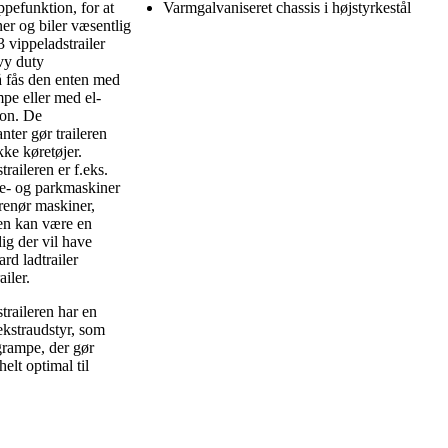
ppefunktion, for at
Varmgalvaniseret chassis i højstyrkestål
er og biler væsentlig
vippeladstrailer
vy duty
å fås den enten med
pe eller med el-
ion. De
nter gør traileren
kke køretøjer.
aileren er f.eks.
ave- og parkmaskiner
prenør maskiner,
ren kan være en
 dig der vil have
rd ladtrailer
iler.
raileren har en
ekstraudstyr, som
agrampe, der gør
helt optimal til