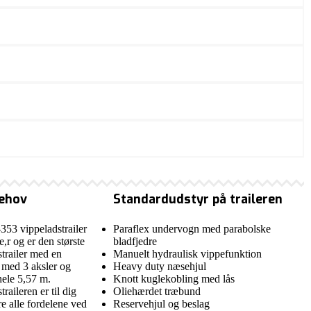
behov
Standardudstyr på traileren
353 vippeladstrailer
Paraflex undervogn med parabolske
le,r og er den største
bladfjedre
strailer med en
Manuelt hydraulisk vippefunktion
 med 3 aksler og
Heavy duty næsehjul
ele 5,57 m.
Knott kuglekobling med lås
aileren er til dig
Oliehærdet træbund
e alle fordelene ved
Reservehjul og beslag