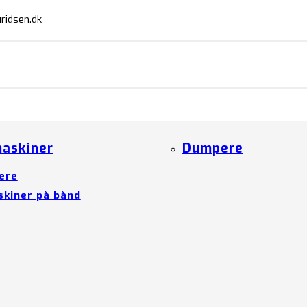
ridsen.dk
askiner
Dumpere
ere
kiner på bånd