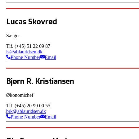
Lucas Skovrød
Sælger
Tlf. (+45) 51 22 09 87
ls@ablauridsen.dk
Phone Number
Email
Bjørn R. Kristiansen
Økonomichef
Tlf. (+45) 20 99 00 55
brk@ablauridsen.dk
Phone Number
Email