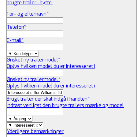
brugte trailer i bytte.
For- og efternavn
*
Telefon
*
E-mail
*
Ønsket ny trailermodel
*
Oplys hvilken model du er interesseret i
Ønsket ny trailermodel
*
Oplys hvilken model du er interesseret i
Brugt trailer der skal indgå i handlen
*
Indtast venligst den brugte trailers mærke og model
Yderligere bemærkninger