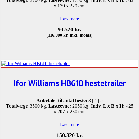
Totalvægt:
2700 kg.
Lasteevne:
1750 kg.
Indv. L x B x H:
363
x 179 x 229 cm.
Læs mere
93.520
kr.
(
116.900
kr.
inkl. moms)
Ifor Williams HB610 hestetrailer
Anbefalet til antal heste:
3 | 4 | 5
Totalvægt:
3500 kg.
Lasteevne:
2050 kg.
Indv. L x B x H:
425
x 207 x 230 cm.
Læs mere
150.320
kr.