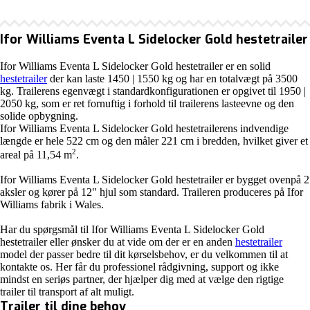
Ifor Williams Eventa L Sidelocker Gold hestetrailer
Ifor Williams Eventa L Sidelocker Gold hestetrailer er en solid
hestetrailer
der kan laste 1450 | 1550 kg og har en totalvægt på 3500
kg. Trailerens egenvægt i standardkonfigurationen er opgivet til 1950 |
2050 kg, som er ret fornuftig i forhold til trailerens lasteevne og den
solide opbygning.
Ifor Williams Eventa L Sidelocker Gold hestetrailerens indvendige
længde er hele 522 cm og den måler 221 cm i bredden, hvilket giver et
2
areal på 11,54 m
.
Ifor Williams Eventa L Sidelocker Gold hestetrailer er bygget ovenpå 2
aksler og kører på 12" hjul som standard. Traileren produceres på Ifor
Williams fabrik i Wales.
Har du spørgsmål til Ifor Williams Eventa L Sidelocker Gold
hestetrailer eller ønsker du at vide om der er en anden
hestetrailer
model der passer bedre til dit kørselsbehov, er du velkommen til at
kontakte os. Her får du professionel rådgivning, support og ikke
mindst en seriøs partner, der hjælper dig med at vælge den rigtige
trailer til transport af alt muligt.
Trailer til dine behov