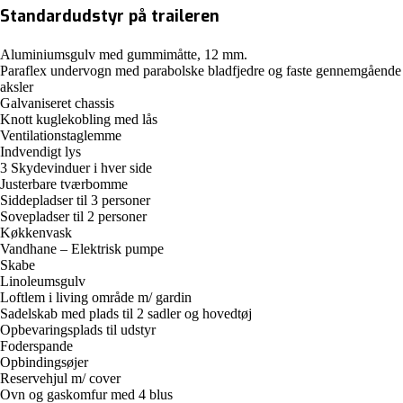
Standardudstyr på traileren
Aluminiumsgulv med gummimåtte, 12 mm.
Paraflex undervogn med parabolske bladfjedre og faste gennemgående
aksler
Galvaniseret chassis
Knott kuglekobling med lås
Ventilationstaglemme
Indvendigt lys
3 Skydevinduer i hver side
Justerbare tværbomme
Siddepladser til 3 personer
Sovepladser til 2 personer
Køkkenvask
Vandhane – Elektrisk pumpe
Skabe
Linoleumsgulv
Loftlem i living område m/ gardin
Sadelskab med plads til 2 sadler og hovedtøj
Opbevaringsplads til udstyr
Foderspande
Opbindingsøjer
Reservehjul m/ cover
Ovn og gaskomfur med 4 blus