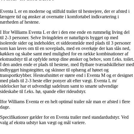
Eventa L er en moderne og stilfuld trailer til hesteejere, der er afsted i
længere tid og ønsker at overnatte i komfortabel indkvartering i
nærheden af hestene.
I Ifor Williams Eventa L er der i den ene ende en rummelig living del
til 2-3 personer. Selve livingdelen er naturligvis bygget op med
isolerede sider og indeholder, et siddeområde med plads til 3 personer
som kan laves om til en soveplads, med en overkøje der kan slås ned,
køkken og skabe samt med mulighed for en række kombinationer af
ekstraudstyr til at opfylde netop dine ønsker og behov, som f.eks. toilet.
I den anden ende er plads til hestene, med flytbare tværadskillelser med
indbygget hingstegitter, og skinner til ophæng af hønet og
transportkrybber. Hesteafsnittet er større end i Eventa M og er designet
med plads til 2-3 heste eller ponyer alt efter vægt. Eventa L m/
sidelocker har et udvendigt sadelrum samt to smarte udvendige
sideskabe til f.eks. hø, spande eller rideudstyr.
Ifor Williams Eventa er en helt optimal trailer når man er afsted i flere
dage.
Specifikationer gælder for en Eventa trailer med standardudstyr. Ved
valg af ekstra udstyr kan vægt og mål variere.