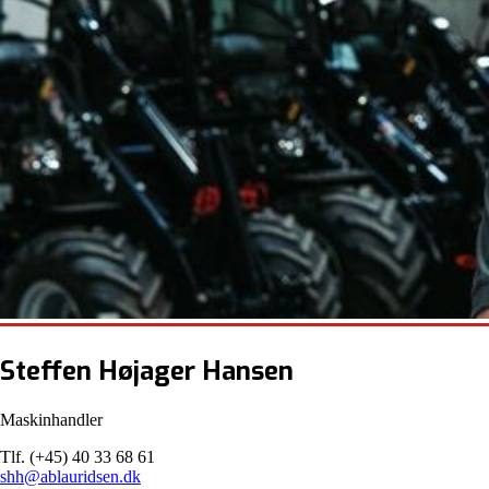
Steffen Højager Hansen
Maskinhandler
Tlf. (+45) 40 33 68 61
shh@ablauridsen.dk