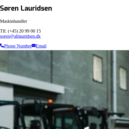
Søren Lauridsen
Maskinhandler
Tlf. (+45) 20 99 00 15
soren@ablauridsen.dk
Phone Number
Email