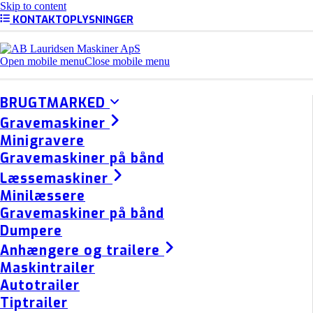
Skip to content
KONTAKTOPLYSNINGER
Open mobile menu
Close mobile menu
BRUGTMARKED
Gravemaskiner
Minigravere
Gravemaskiner på bånd
Læssemaskiner
Minilæssere
Gravemaskiner på bånd
Dumpere
Anhængere og trailere
Maskintrailer
Autotrailer
Tiptrailer