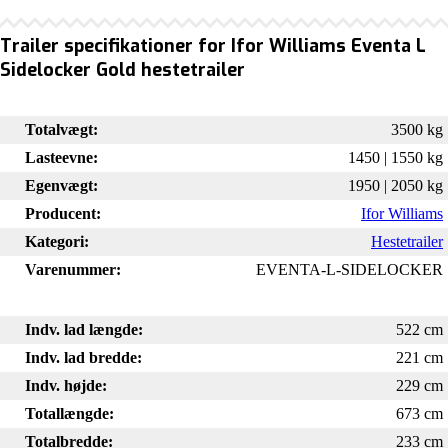
Trailer specifikationer for Ifor Williams Eventa L
Sidelocker Gold hestetrailer
Totalvægt:
3500 kg
Lasteevne:
1450 | 1550 kg
Egenvægt:
1950 | 2050 kg
Producent:
Ifor Williams
Kategori:
Hestetrailer
Varenummer:
EVENTA-L-SIDELOCKER
Indv. lad længde:
522 cm
Indv. lad bredde:
221 cm
Indv. højde:
229 cm
Totallængde:
673 cm
Totalbredde:
233 cm