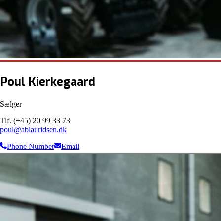
Poul Kierkegaard
Sælger
Tlf. (+45) 20 99 33 73
poul@ablauridsen.dk
Phone Number
Email