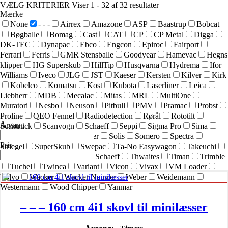
VÆLG KRITERIER
Viser 1 - 32 af 32 resultater
Mærke
None
- - -
Airrex
Amazone
ASP
Baastrup
Bobcat
Bøgballe
Bomag
Cast
CAT
CP
CP Metal
Digga
DK-TEC
Dynapac
Ebco
Engcon
Epiroc
Fairport
Ferrari
Ferris
GMR Stensballe
Goodyear
Hamevac
Hegns
klipper
HG Superskub
HillTip
Husqvarna
Hydrema
Ifor
Williams
Iveco
JLG
JST
Kaeser
Kersten
Kilver
Kirk
Kobelco
Komatsu
Kost
Kubota
Laserliner
Leica
Liebherr
MDB
Mecalac
Mitas
MRL
MultiOne
Muratori
Nesbo
Neuson
Pitbull
PMV
Pramac
Probst
Proline
QEO Fennel
Radiodetection
Rørål
Rototilt
Årgang
Scantruck
Scanvogn
Schaeff
Seppi
Sigma Pro
Sima
SIMEX
Simol
sneskraber
Solis
Somero
Spectra
Pris
Striegel
SuperSkub
Swepac
Ta-No Easywagon
Takeuchi
Technoflex
Terex
Terex Schaeff
Thwaites
Timan
Trimble
Tuchel
Twinca
Variant
Vicon
Vivax
VM Loader
Volvo
Wacker
Wacker Neuson
Weber
Weidemann
Westermann
Wood Chipper
Yanmar
– – – 160 cm 4i1 skovl til minilæsser