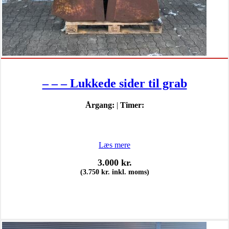
– – – Lukkede sider til grab
Årgang:
|
Timer:
Læs mere
3.000
kr.
(
3.750
kr.
inkl. moms)