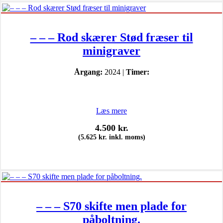
– – – Rod skærer Stød fræser til
minigraver
Årgang:
2024 |
Timer:
Læs mere
4.500
kr.
(
5.625
kr.
inkl. moms)
– – – S70 skifte men plade for
påboltning.