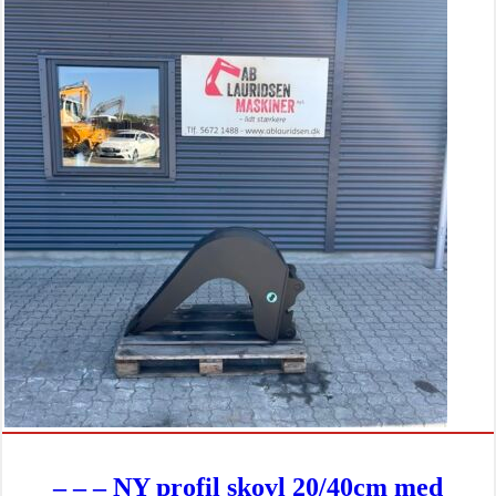
– – – NY profil skovl 20/40cm med