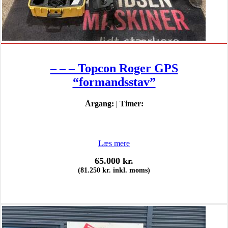
– – – Topcon Roger GPS
“formandsstav”
Årgang:
|
Timer:
Læs mere
65.000
kr.
(
81.250
kr.
inkl. moms)