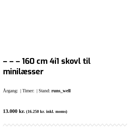
– – – 160 cm 4i1 skovl til
minilæsser
Årgang:
| Timer:
| Stand:
runs_well
13.000
kr.
(
16.250
kr.
inkl. moms)