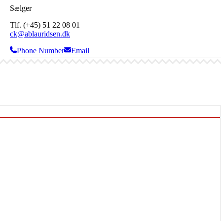
Sælger
Tlf. (+45) 51 22 08 01
ck@ablauridsen.dk
Phone Number
Email