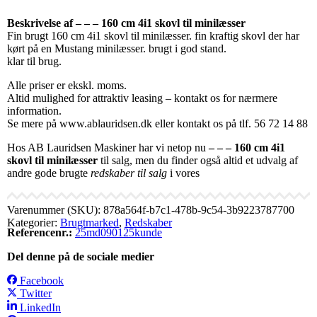
Beskrivelse af – – – 160 cm 4i1 skovl til minilæsser
Fin brugt 160 cm 4i1 skovl til minilæsser. fin kraftig skovl der har
kørt på en Mustang minilæsser. brugt i god stand.
klar til brug.
Alle priser er ekskl. moms.
Altid mulighed for attraktiv leasing – kontakt os for nærmere
information.
Se mere på www.ablauridsen.dk eller kontakt os på tlf. 56 72 14 88
Hos AB Lauridsen Maskiner har vi netop nu
– – – 160 cm 4i1
skovl til minilæsser
til salg, men du finder også altid et udvalg af
andre gode brugte
redskaber til salg
i vores
Varenummer (SKU):
878a564f-b7c1-478b-9c54-3b9223787700
Kategorier:
Brugtmarked
,
Redskaber
Referencenr.:
25md090125kunde
Del denne på de sociale medier
Facebook
Twitter
LinkedIn