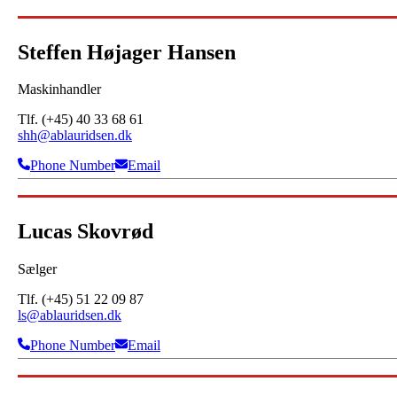
Steffen Højager Hansen
Maskinhandler
Tlf. (+45) 40 33 68 61
shh@ablauridsen.dk
Phone Number
Email
Lucas Skovrød
Sælger
Tlf. (+45) 51 22 09 87
ls@ablauridsen.dk
Phone Number
Email