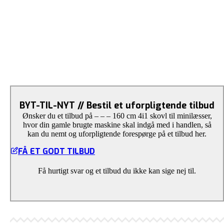
BYT-TIL-NYT // Bestil et uforpligtende tilbud
Ønsker du et tilbud på – – – 160 cm 4i1 skovl til minilæsser,
hvor din gamle brugte maskine skal indgå med i handlen, så
kan du nemt og uforpligtende forespørge på et tilbud her.
FÅ ET GODT TILBUD
Få hurtigt svar og et tilbud du ikke kan sige nej til.