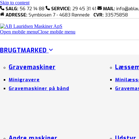
Skip to content
SALG:
56 72 14 88
SERVICE:
29 45 31 41
MAIL:
info@ablau
ADRESSE:
Symbiosen 7 - 4683 Rønnede
CVR:
33575858
Open mobile menu
Close mobile menu
BRUGTMARKED
Gravemaskiner
Læssem
Minigravere
Minilæss
Gravemaskiner på bånd
Gravemas
Andre maskiner
Udstyr