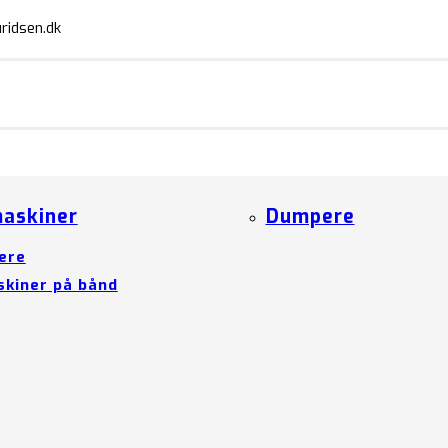
ridsen.dk
askiner
Dumpere
ere
kiner på bånd