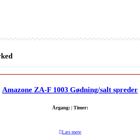
rked
Amazone ZA-F 1003 Gødning/salt spreder
Årgang:
|
Timer:
Læs mere