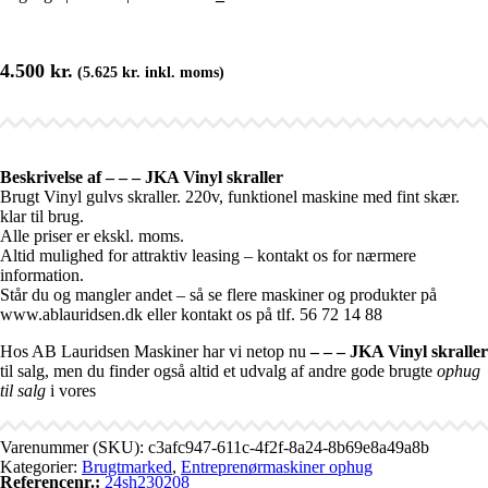
4.500
kr.
(
5.625
kr.
inkl. moms)
Beskrivelse af – – – JKA Vinyl skraller
Brugt Vinyl gulvs skraller. 220v, funktionel maskine med fint skær.
klar til brug.
Alle priser er ekskl. moms.
Altid mulighed for attraktiv leasing – kontakt os for nærmere
information.
Står du og mangler andet – så se flere maskiner og produkter på
www.ablauridsen.dk eller kontakt os på tlf. 56 72 14 88
Hos AB Lauridsen Maskiner har vi netop nu
– – – JKA Vinyl skraller
til salg, men du finder også altid et udvalg af andre gode brugte
ophug
til salg
i vores
Varenummer (SKU):
c3afc947-611c-4f2f-8a24-8b69e8a49a8b
Kategorier:
Brugtmarked
,
Entreprenørmaskiner ophug
Referencenr.:
24sh230208