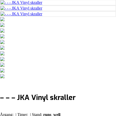
– – – JKA Vinyl skraller
Årgang:
| Timer:
| Stand:
runs_well