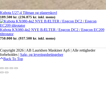
Kubota U27-4 Tiltman og planerskovl
189.500
kr.
236.875
kr.
(
inkl. moms)
Kubota KX080-4α2 NYE BÆLTER / Engcon DC2 / Engcon EC209
tiltrotator
750.000
kr.
937.500
kr.
(
inkl. moms)
Copyright 2026 | AB Lauridsen Maskiner ApS | Alle rettigheder
forbeholdes |
Salg- og leveringsbetingelser
Back To Top