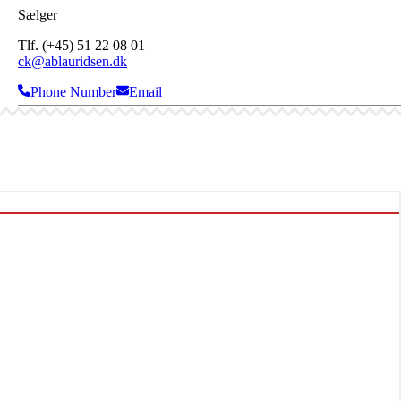
Sælger
Tlf. (+45) 51 22 08 01
ck@ablauridsen.dk
Phone Number
Email