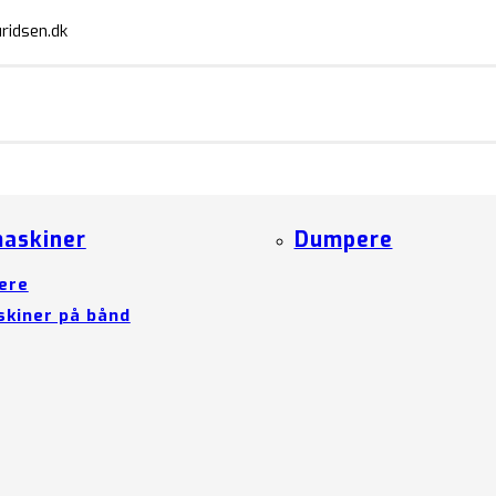
ridsen.dk
askiner
Dumpere
ere
kiner på bånd