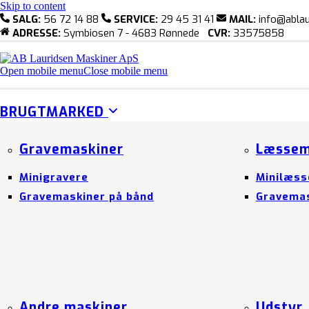
Skip to content
SALG:
56 72 14 88
SERVICE:
29 45 31 41
MAIL:
info@ablau
ADRESSE:
Symbiosen 7 - 4683 Rønnede
CVR:
33575858
Open mobile menu
Close mobile menu
BRUGTMARKED
Gravemaskiner
Læssem
Minigravere
Minilæss
Gravemaskiner på bånd
Gravemas
Andre maskiner
Udstyr