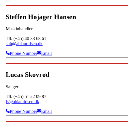
Steffen Højager Hansen
Maskinhandler
Tlf. (+45) 40 33 68 61
shh@ablauridsen.dk
Phone Number
Email
Lucas Skovrød
Sælger
Tlf. (+45) 51 22 09 87
ls@ablauridsen.dk
Phone Number
Email