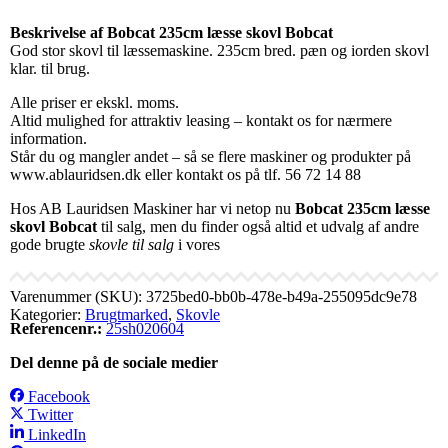
Beskrivelse af Bobcat 235cm læsse skovl Bobcat
God stor skovl til læssemaskine. 235cm bred. pæn og iorden skovl
klar. til brug.
Alle priser er ekskl. moms.
Altid mulighed for attraktiv leasing – kontakt os for nærmere
information.
Står du og mangler andet – så se flere maskiner og produkter på
www.ablauridsen.dk eller kontakt os på tlf. 56 72 14 88
Hos AB Lauridsen Maskiner har vi netop nu
Bobcat 235cm læsse
skovl Bobcat
til salg, men du finder også altid et udvalg af andre
gode brugte
skovle til salg
i vores
Varenummer (SKU):
3725bed0-bb0b-478e-b49a-255095dc9e78
Kategorier:
Brugtmarked
,
Skovle
Referencenr.:
25sh020604
Del denne på de sociale medier
Facebook
Twitter
LinkedIn