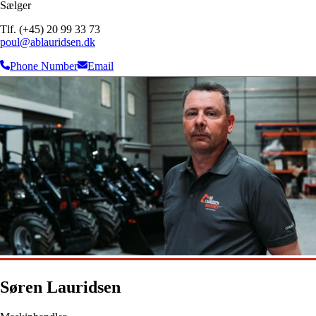
Sælger
Tlf. (+45) 20 99 33 73
poul@ablauridsen.dk
Phone Number
Email
Søren Lauridsen