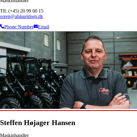
Maskinhandler
Tlf. (+45) 20 99 00 15
soren@ablauridsen.dk
Phone Number
Email
Steffen Højager Hansen
Maskinhandler