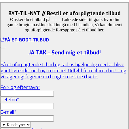
BYT-TIL-NYT // Bestil et uforpligtende tilbud
Ønsker du et tilbud på – – – Lukkede sider til grab, hvor din
gamle brugte maskine skal indgå med i handlen, så kan du nemt
og uforpligtende forespørge på et tilbud her.
FÅ ET GODT TILBUD
JA TAK - Send mig et tilbud!
Få et uforpligtende tilbud og lad os hjælpe dig med at blive
godt kørende med nyt materiel. Udfyld formularen her! - og
vi tager også gerne din brugte maskine i bytte.
For- og efternavn
*
Telefon
*
E-mail
*