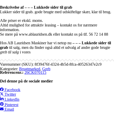
Beskrivelse af – – – Lukkede sider til grab
Lukker sider til grab. gode brugte med udskiftelige skær, klar til brug.
Alle priser er ekskl. moms.
Altid mulighed for attraktiv leasing – kontakt os for nærmere
information.
Se mere på www.ablauridsen.dk eller kontakt os på tlf. 56 72 14 88
Hos AB Lauridsen Maskiner har vi netop nu
– – – Lukkede sider til
grab
til salg, men du finder også altid et udvalg af andre gode brugte
greb til salg
i vores
Varenummer (SKU):
8f39476f-4324-4b5d-8fca-40526347e2c9
Kategorier:
Brugtmarked
,
Greb
Referencenr.:
26CK070115
Del denne på de sociale medier
Facebook
Twitter
LinkedIn
Pinterest
Email