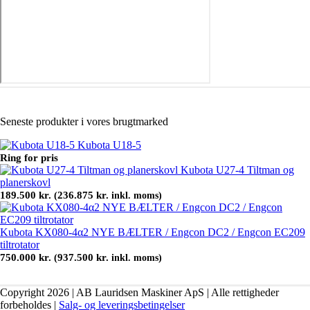
Seneste produkter i vores brugtmarked
Kubota U18-5
Ring for pris
Kubota U27-4 Tiltman og
planerskovl
189.500
kr.
236.875
kr.
(
inkl. moms)
Kubota KX080-4α2 NYE BÆLTER / Engcon DC2 / Engcon EC209
tiltrotator
750.000
kr.
937.500
kr.
(
inkl. moms)
Copyright 2026 | AB Lauridsen Maskiner ApS | Alle rettigheder
forbeholdes |
Salg- og leveringsbetingelser