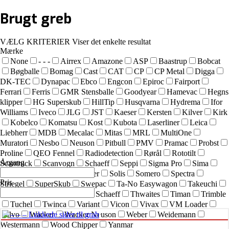
Brugt
greb
VÆLG KRITERIER
Viser det enkelte resultat
Mærke
None
- - -
Airrex
Amazone
ASP
Baastrup
Bobcat
Bøgballe
Bomag
Cast
CAT
CP
CP Metal
Digga
DK-TEC
Dynapac
Ebco
Engcon
Epiroc
Fairport
Ferrari
Ferris
GMR Stensballe
Goodyear
Hamevac
Hegns
klipper
HG Superskub
HillTip
Husqvarna
Hydrema
Ifor
Williams
Iveco
JLG
JST
Kaeser
Kersten
Kilver
Kirk
Kobelco
Komatsu
Kost
Kubota
Laserliner
Leica
Liebherr
MDB
Mecalac
Mitas
MRL
MultiOne
Muratori
Nesbo
Neuson
Pitbull
PMV
Pramac
Probst
Proline
QEO Fennel
Radiodetection
Rørål
Rototilt
Årgang
Scantruck
Scanvogn
Schaeff
Seppi
Sigma Pro
Sima
SIMEX
Simol
sneskraber
Solis
Somero
Spectra
Pris
Striegel
SuperSkub
Swepac
Ta-No Easywagon
Takeuchi
Technoflex
Terex
Terex Schaeff
Thwaites
Timan
Trimble
Tuchel
Twinca
Variant
Vicon
Vivax
VM Loader
Volvo
Wacker
Wacker Neuson
Weber
Weidemann
Westermann
Wood Chipper
Yanmar