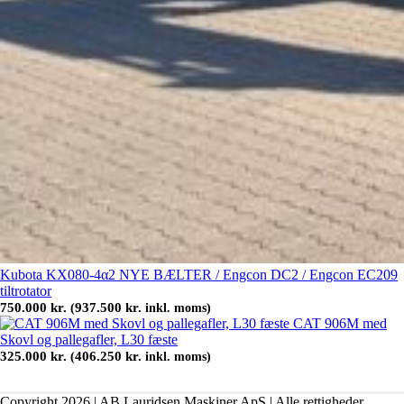
Kubota KX080-4α2 NYE BÆLTER / Engcon DC2 / Engcon EC209
tiltrotator
750.000
kr.
937.500
kr.
(
inkl. moms)
CAT 906M med
Skovl og pallegafler, L30 fæste
325.000
kr.
406.250
kr.
(
inkl. moms)
Copyright 2026 | AB Lauridsen Maskiner ApS | Alle rettigheder