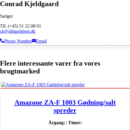
Conrad Kjeldgaard
Sælger
Tlf. (+45) 51 22 08 01
ck@ablauridsen.dk
Phone Number
Email
Flere interessante varer fra vores
brugtmarked
Amazone ZA-F 1003 Gødning/salt
spreder
Årgang:
|
Timer: