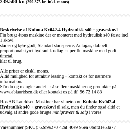
239.500
kr.
(
299.375
kr.
inkl. moms)
Beskrivelse af Kubota Kx042-4 Hydraulisk s40 + graveskovl
Fin brugt 4tons maskine der er monteret med hydraulisk s40 fæste incl
1 skovl.
starter og køre godt, Standart startspærre, Autogas, dobbelt
proportional styret hydraulik udtag. super fin maskine med godt
timetal.
klar til brug.
Alle priser er ekskl. moms.
Altid mulighed for attraktiv leasing – kontakt os for nærmere
information.
Står du og mangler andet – så se flere maskiner og produkter på
www.ablauridsen.dk eller kontakt os på tlf. 56 72 14 88
Hos AB Lauridsen Maskiner har vi netop nu
Kubota Kx042-4
Hydraulisk s40 + graveskovl
til salg, men du finder også altid et
udvalg af andre gode brugte
minigravere til salg
i vores
Varenummer (SKU):
62d9a270-42af-40e9-95ea-0bdfd1e53a77