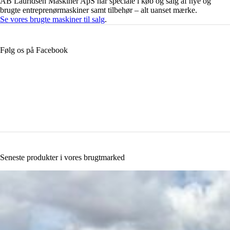
AB Lauridsen Maskiner ApS har speciale i køb og salg af nye og
brugte entreprenørmaskiner samt tilbehør – alt uanset mærke.
Se vores brugte maskiner til salg
.
Følg os på Facebook
Seneste produkter i vores brugtmarked