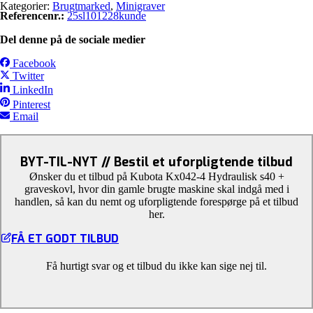
Kategorier:
Brugtmarked
,
Minigraver
Referencenr.:
25sl101228kunde
Del denne på de sociale medier
Facebook
Twitter
LinkedIn
Pinterest
Email
BYT-TIL-NYT // Bestil et uforpligtende tilbud
Ønsker du et tilbud på Kubota Kx042-4 Hydraulisk s40 +
graveskovl, hvor din gamle brugte maskine skal indgå med i
handlen, så kan du nemt og uforpligtende forespørge på et tilbud
her.
FÅ ET GODT TILBUD
Få hurtigt svar og et tilbud du ikke kan sige nej til.