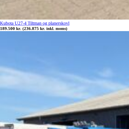
Kubota U27-4 Tiltman og planerskovl
189.500
kr.
236.875
kr.
(
inkl. moms)