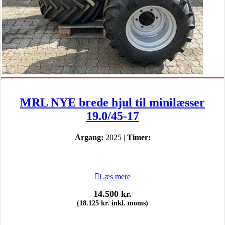
MRL NYE brede hjul til minilæsser
19.0/45-17
Årgang:
2025 |
Timer:
Læs mere
14.500
kr.
(
18.125
kr.
inkl. moms)