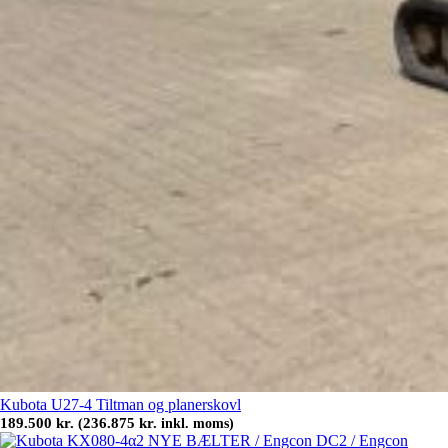
Kubota U27-4 Tiltman og planerskovl
189.500
kr.
236.875
kr.
(
inkl. moms)