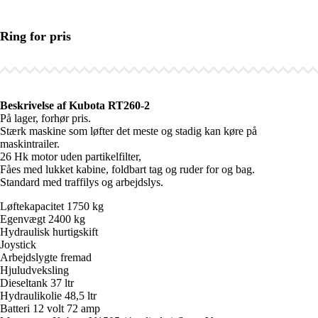
Ring for pris
Beskrivelse af Kubota RT260-2
På lager, forhør pris.
Stærk maskine som løfter det meste og stadig kan køre på
maskintrailer.
26 Hk motor uden partikelfilter,
Fåes med lukket kabine, foldbart tag og ruder for og bag.
Standard med traffilys og arbejdslys.
Løftekapacitet 1750 kg
Egenvægt 2400 kg
Hydraulisk hurtigskift
Joystick
Arbejdslygte fremad
Hjuludveksling
Dieseltank 37 ltr
Hydraulikolie 48,5 ltr
Batteri 12 volt 72 amp