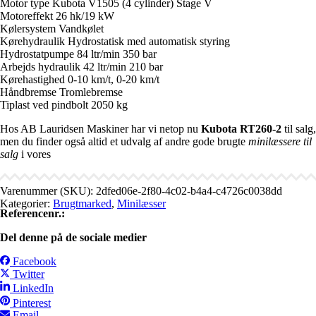
Motor type Kubota V1505 (4 cylinder) Stage V
Motoreffekt 26 hk/19 kW
Kølersystem Vandkølet
Kørehydraulik Hydrostatisk med automatisk styring
Hydrostatpumpe 84 ltr/min 350 bar
Arbejds hydraulik 42 ltr/min 210 bar
Kørehastighed 0-10 km/t, 0-20 km/t
Håndbremse Tromlebremse
Tiplast ved pindbolt 2050 kg
Hos AB Lauridsen Maskiner har vi netop nu
Kubota RT260-2
til salg,
men du finder også altid et udvalg af andre gode brugte
minilæssere til
salg
i vores
Varenummer (SKU):
2dfed06e-2f80-4c02-b4a4-c4726c0038dd
Kategorier:
Brugtmarked
,
Minilæsser
Referencenr.:
Del denne på de sociale medier
Facebook
Twitter
LinkedIn
Pinterest
Email