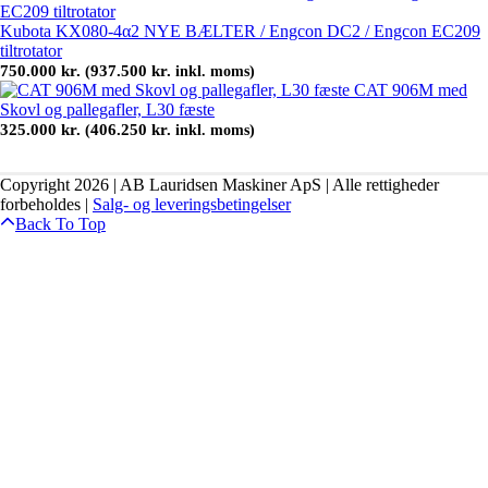
Kubota KX080-4α2 NYE BÆLTER / Engcon DC2 / Engcon EC209
tiltrotator
750.000
kr.
937.500
kr.
(
inkl. moms)
CAT 906M med
Skovl og pallegafler, L30 fæste
325.000
kr.
406.250
kr.
(
inkl. moms)
Copyright 2026 | AB Lauridsen Maskiner ApS | Alle rettigheder
forbeholdes |
Salg- og leveringsbetingelser
Back To Top