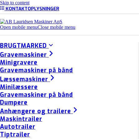
Skip to content
KONTAKTOPLYSNINGER
Open mobile menu
Close mobile menu
BRUGTMARKED
Gravemaskiner
Minigravere
Gravemaskiner på bånd
Læssemaskiner
Minilæssere
Gravemaskiner på bånd
Dumpere
Anhængere og trailere
Maskintrailer
Autotrailer
Tiptrailer