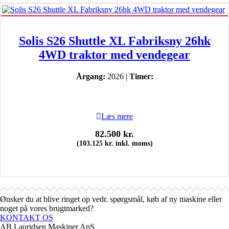
Solis S26 Shuttle XL Fabriksny 26hk
4WD traktor med vendegear
Årgang:
2026 |
Timer:
Læs mere
82.500
kr.
(
103.125
kr.
inkl. moms)
Ønsker du at blive ringet op vedr. spørgsmål, køb af ny maskine eller
noget på vores brugtmarked?
KONTAKT OS
AB Lauridsen Maskiner ApS