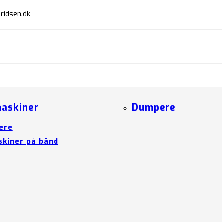
ridsen.dk
askiner
Dumpere
ere
kiner på bånd