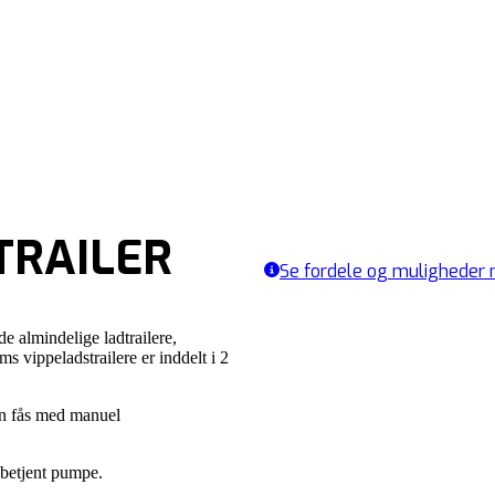
TRAILER
Se fordele og muligheder m
de almindelige ladtrailere,
s vippeladstrailere er inddelt i 2
an fås med manuel
 betjent pumpe.