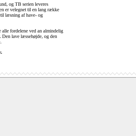
und, og TB serien leveres
n er velegnet til en lang række
 til læsning af have- og
r alle fordelene ved an almindelig
ler. Den lave læssehøjde, og den
.
v.