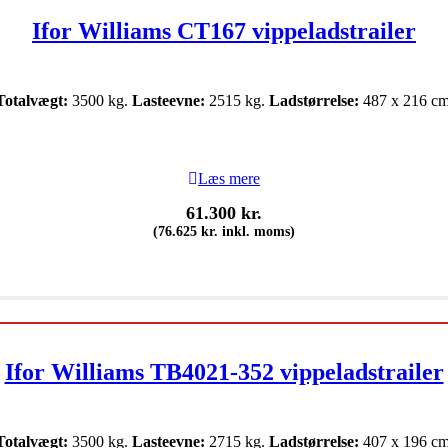
Ifor Williams CT167 vippeladstrailer
Totalvægt:
3500 kg.
Lasteevne:
2515 kg.
Ladstørrelse:
487 x 216 cm
Læs mere
61.300
kr.
(
76.625
kr.
inkl. moms)
Ifor Williams TB4021-352 vippeladstrailer
Totalvægt:
3500 kg.
Lasteevne:
2715 kg.
Ladstørrelse:
407 x 196 cm