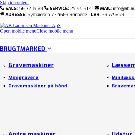
Skip to content
SALG:
56 72 14 88
SERVICE:
29 45 31 41
MAIL:
info@ablau
ADRESSE:
Symbiosen 7 - 4683 Rønnede
CVR:
33575858
Open mobile menu
Close mobile menu
BRUGTMARKED
Gravemaskiner
Læssem
Minigravere
Minilæss
Gravemaskiner på bånd
Gravemas
Andre maskiner
Udstyr