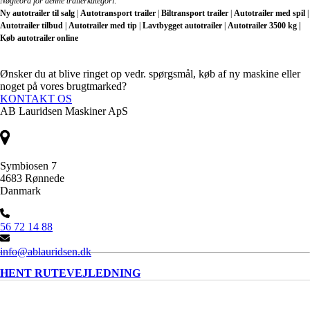
Nøgleord for denne trailerkategori:
Ny autotrailer til salg
|
Autotransport trailer
|
Biltransport trailer
|
Autotrailer med spil
|
Autotrailer tilbud
|
Autotrailer med tip
|
Lavtbygget autotrailer
|
Autotrailer 3500 kg |
Køb autotrailer online
Ønsker du at blive ringet op vedr. spørgsmål, køb af ny maskine eller
noget på vores brugtmarked?
KONTAKT OS
AB Lauridsen Maskiner ApS
Symbiosen 7
4683 Rønnede
Danmark
56 72 14 88
info@ablauridsen.dk
HENT RUTEVEJLEDNING