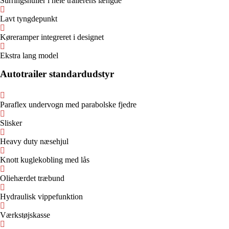
Surringshuller i hele trailerens længde
Lavt tyngdepunkt
Køreramper integreret i designet
Ekstra lang model
Autotrailer standardudstyr
Paraflex undervogn med parabolske fjedre
Slisker
Heavy duty næsehjul
Knott kuglekobling med lås
Oliehærdet træbund
Hydraulisk vippefunktion
Værkstøjskasse