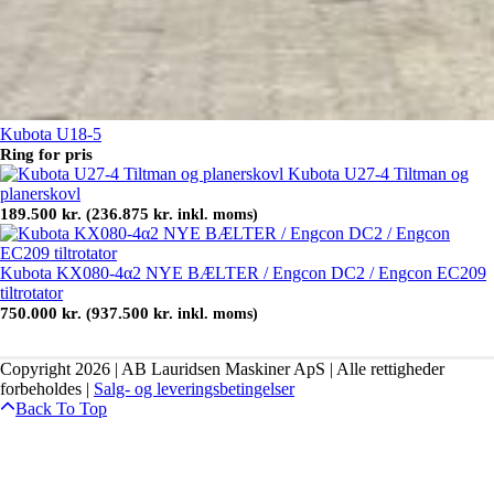
Kubota U18-5
Ring for pris
Kubota U27-4 Tiltman og
planerskovl
189.500
kr.
236.875
kr.
(
inkl. moms)
Kubota KX080-4α2 NYE BÆLTER / Engcon DC2 / Engcon EC209
tiltrotator
750.000
kr.
937.500
kr.
(
inkl. moms)
Copyright 2026 | AB Lauridsen Maskiner ApS | Alle rettigheder
forbeholdes |
Salg- og leveringsbetingelser
Back To Top