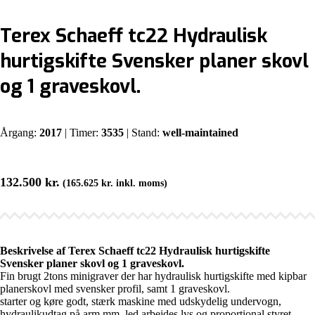
Terex Schaeff tc22 Hydraulisk
hurtigskifte Svensker planer skovl
og 1 graveskovl.
Årgang:
2017
| Timer:
3535
| Stand:
well-maintained
132.500
kr.
(
165.625
kr.
inkl. moms)
Beskrivelse af Terex Schaeff tc22 Hydraulisk hurtigskifte
Svensker planer skovl og 1 graveskovl.
Fin brugt 2tons minigraver der har hydraulisk hurtigskifte med kipbar
planerskovl med svensker profil, samt 1 graveskovl.
starter og køre godt, stærk maskine med udskydelig undervogn,
hydraulikudtag på arm mm. led arbejdes lys og proportional styret