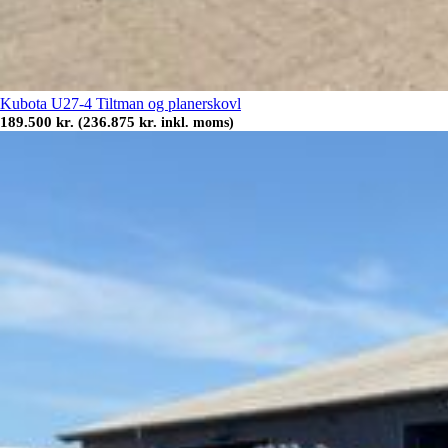
Kubota U27-4 Tiltman og planerskovl
189.500
kr.
236.875
kr.
(
inkl. moms)