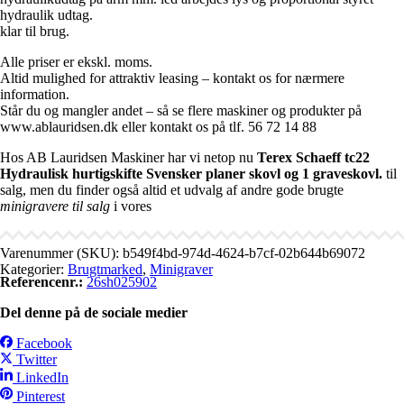
hydraulik udtag.
klar til brug.
Alle priser er ekskl. moms.
Altid mulighed for attraktiv leasing – kontakt os for nærmere
information.
Står du og mangler andet – så se flere maskiner og produkter på
www.ablauridsen.dk eller kontakt os på tlf. 56 72 14 88
Hos AB Lauridsen Maskiner har vi netop nu
Terex Schaeff tc22
Hydraulisk hurtigskifte Svensker planer skovl og 1 graveskovl.
til
salg, men du finder også altid et udvalg af andre gode brugte
minigravere til salg
i vores
Varenummer (SKU):
b549f4bd-974d-4624-b7cf-02b644b69072
Kategorier:
Brugtmarked
,
Minigraver
Referencenr.:
26sh025902
Del denne på de sociale medier
Facebook
Twitter
LinkedIn
Pinterest