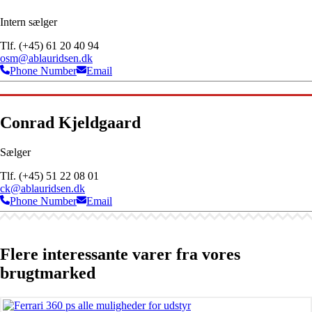
Intern sælger
Tlf. (+45) 61 20 40 94
osm@ablauridsen.dk
Phone Number
Email
Conrad Kjeldgaard
Sælger
Tlf. (+45) 51 22 08 01
ck@ablauridsen.dk
Phone Number
Email
Flere interessante varer fra vores
brugtmarked