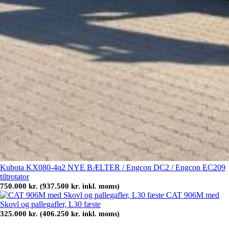
Kubota KX080-4α2 NYE BÆLTER / Engcon DC2 / Engcon EC209
tiltrotator
750.000
kr.
937.500
kr.
(
inkl. moms)
CAT 906M med
Skovl og pallegafler, L30 fæste
325.000
kr.
406.250
kr.
(
inkl. moms)