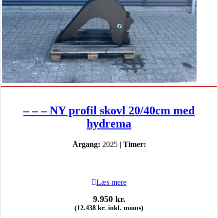
– – – NY profil skovl 20/40cm med
hydrema
Årgang:
2025 |
Timer:
Læs mere
9.950
kr.
(
12.438
kr.
inkl. moms)