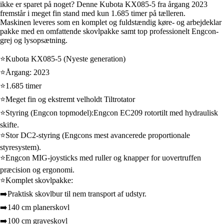
ikke er sparet på noget? Denne Kubota KX085-5 fra årgang 2023
fremstår i meget fin stand med kun 1.685 timer på tælleren.
Maskinen leveres som en komplet og fuldstændig køre- og arbejdeklar
pakke med en omfattende skovlpakke samt top professionelt Engcon-
grej og lysopsætning.
⭐Kubota KX085-5 (Nyeste generation)
⭐Årgang: 2023
⭐1.685 timer
⭐Meget fin og ekstremt velholdt Tiltrotator
⭐Styring (Engcon topmodel):Engcon EC209 rotortilt med hydraulisk
skifte.
⭐Stor DC2-styring (Engcons mest avancerede proportionale
styresystem).
⭐Engcon MIG-joysticks med ruller og knapper for uovertruffen
præcision og ergonomi.
⭐Komplet skovlpakke:
➡️Praktisk skovlbur til nem transport af udstyr.
➡️140 cm planerskovl
➡️100 cm graveskovl