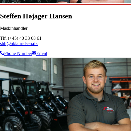
Steffen Højager Hansen
Maskinhandler
Tlf. (+45) 40 33 68 61
shh@ablauridsen.dk
Phone Number
Email