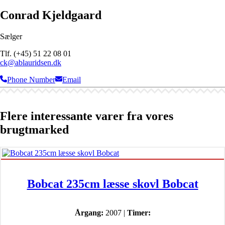
Conrad Kjeldgaard
Sælger
Tlf. (+45) 51 22 08 01
ck@ablauridsen.dk
Phone Number
Email
Flere interessante varer fra vores
brugtmarked
Bobcat 235cm læsse skovl Bobcat
Årgang:
2007 |
Timer: