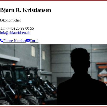
Bjørn R. Kristiansen
Økonomichef
Tlf. (+45) 20 99 00 55
brk@ablauridsen.dk
Phone Number
Email