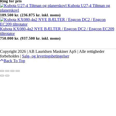
Ring for pris
Kubota U27-4 Tiltman og
planerskovl
189.500
kr.
236.875
kr.
(
inkl. moms)
Kubota KX080-4α2 NYE BÆLTER / Engcon DC2 / Engcon EC209
tiltrotator
750.000
kr.
937.500
kr.
(
inkl. moms)
Copyright 2026 | AB Lauridsen Maskiner ApS | Alle rettigheder
forbeholdes |
Salg- og leveringsbetingelser
Back To Top