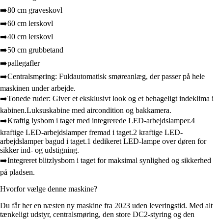
➡️80 cm graveskovl
➡️60 cm lerskovl
➡️40 cm lerskovl
➡️50 cm grubbetand
➡️pallegafler
➡️Centralsmøring: Fuldautomatisk smøreanlæg, der passer på hele
maskinen under arbejde.
➡️Tonede ruder: Giver et eksklusivt look og et behageligt indeklima i
kabinen.Luksuskabine med aircondition og bakkamera.
➡️Kraftig lysbom i taget med integrerede LED-arbejdslamper.4
kraftige LED-arbejdslamper fremad i taget.2 kraftige LED-
arbejdslamper bagud i taget.1 dedikeret LED-lampe over døren for
sikker ind- og udstigning.
➡️Integreret blitzlysbom i taget for maksimal synlighed og sikkerhed
på pladsen.
Hvorfor vælge denne maskine?
Du får her en næsten ny maskine fra 2023 uden leveringstid. Med alt
tænkeligt udstyr, centralsmøring, den store DC2-styring og den