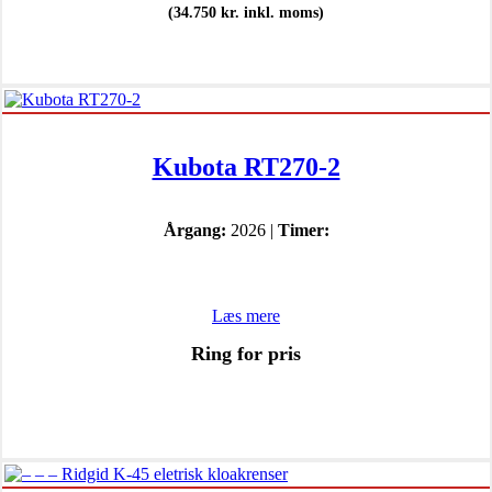
(
34.750
kr.
inkl. moms)
Kubota RT270-2
Årgang:
2026 |
Timer:
Læs mere
Ring for pris