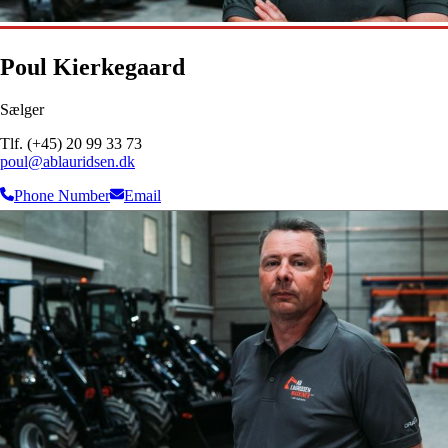
Poul Kierkegaard
Sælger
Tlf. (+45) 20 99 33 73
poul@ablauridsen.dk
Phone Number
Email