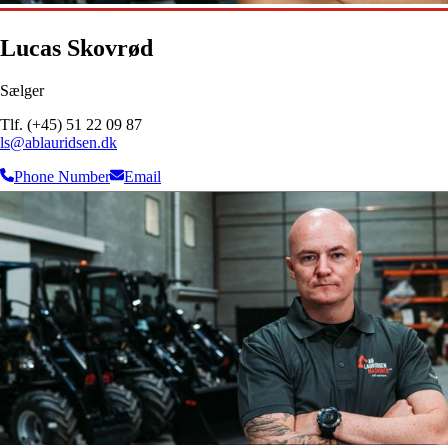
Lucas Skovrød
Sælger
Tlf. (+45) 51 22 09 87
ls@ablauridsen.dk
Phone Number
Email