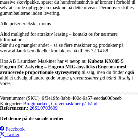
massive skovlpakke, sparer du hundredtusindvis af kroner i forhold til
selv at skulle opbygge en maskine på dette niveau. Derudover skiftes
gummibælterne inden levering.
Alle priser er ekskl. moms.
Altid mulighed for attraktiv leasing – kontakt os for nærmere
information.
Står du og mangler andet – så se flere maskiner og produkter på
www.ablauridsen.dk eller kontakt os på tlf. 56 72 14 88
Hos AB Lauridsen Maskiner har vi netop nu
Kubota KX085-5
Engcon DC2-styring – Engcon MIG-joysticks (Engcons mest
avancerede proportionale styresystem)
til salg, men du finder også
altid et udvalg af andre gode brugte
gravemaskiner på bånd til salg
i
vores
Varenummer (SKU):
9f3e19fc-3abb-400c-9a57-eecda000beeb
Kategorier:
Brugtmarked
,
Gravemaskiner på bånd
Referencenr.:
26SL0703609
Del denne på de sociale medier
Facebook
Twitter