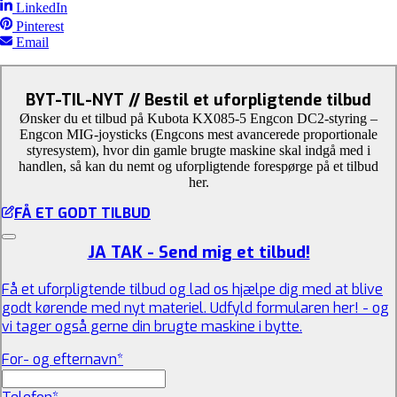
LinkedIn
Pinterest
Email
BYT-TIL-NYT // Bestil et uforpligtende tilbud
Ønsker du et tilbud på Kubota KX085-5 Engcon DC2-styring –
Engcon MIG-joysticks (Engcons mest avancerede proportionale
styresystem), hvor din gamle brugte maskine skal indgå med i
handlen, så kan du nemt og uforpligtende forespørge på et tilbud
her.
FÅ ET GODT TILBUD
JA TAK - Send mig et tilbud!
Få et uforpligtende tilbud og lad os hjælpe dig med at blive
godt kørende med nyt materiel. Udfyld formularen her! - og
vi tager også gerne din brugte maskine i bytte.
For- og efternavn
*