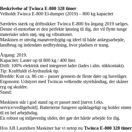
Beskrivelse af Twinca E-800 328 timer
Velholdt Twinca E-800 El-dumper (2019) – 800 kg kapacitet
Særdeles stærk og driftssikker Twinca E-800 fra årgang 2019 sælges.
Denne el-motorbør er den perfekte løsning til dig, der vil flytte tunge
materialer uden støj, røg og vibrationer.
Maskinen er utrolig manøvredygtig og ideel til både anlægsarbejde,
landbrug og indendørs nedbrydning, hvor pladsen er trang.
Årgang: 2019.
Kapacitet: Laster op til 800 kg / 400 liter.
Drift: 100% elektrisk med integreret lader (lades i alm. stikkontakt).
Tip: Kraftfuldt el-hydraulisk tip.
Bredde: Kun ca. 86 cm – passer gennem de fleste døre og havelåger.
Ergonomi: Udstyret med Twincas velkendte styrehåndtag, der skåner
ryg og skuldre.
Stand:
Maskinen står i god stand og er passet med [nævn f.eks.
service/vedligehold]. Batterierne fungerer upåklageligt og holder strøm
til en hel arbejdsdag.
En robust og miljøvenlig slider, der gør det hårde arbejde for dig.
Hos AB Lauridsen Maskiner har vi netop nu
Twinca E-800 328 timer