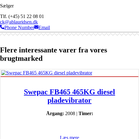
Sælger
Tlf. (+45) 51 22 08 01
ck@ablauridsen.dk
Phone Number
Email
Flere interessante varer fra vores
brugtmarked
Swepac FB465 465KG diesel
pladevibrator
Årgang:
2008 |
Timer:
Læs mere