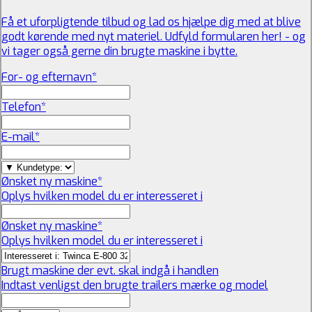
Få et uforpligtende tilbud og lad os hjælpe dig med at blive
godt kørende med nyt materiel. Udfyld formularen her! - og
vi tager også gerne din brugte maskine i bytte.
For- og efternavn
*
Telefon
*
E-mail
*
Ønsket ny maskine
*
Oplys hvilken model du er interesseret i
Ønsket ny maskine
*
Oplys hvilken model du er interesseret i
Brugt maskine der evt. skal indgå i handlen
Indtast venligst den brugte trailers mærke og model