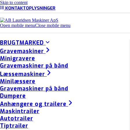
Skip to content
KONTAKTOPLYSNINGER
Open mobile menu
Close mobile menu
BRUGTMARKED
Gravemaskiner
Minigravere
Gravemaskiner på bånd
Læssemaskiner
Minilæssere
Gravemaskiner på bånd
Dumpere
Anhængere og trailere
Maskintrailer
Autotrailer
Tiptrailer