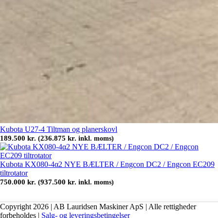
Kubota U27-4 Tiltman og planerskovl
189.500
kr.
236.875
kr.
(
inkl. moms)
Kubota KX080-4α2 NYE BÆLTER / Engcon DC2 / Engcon EC209
tiltrotator
750.000
kr.
937.500
kr.
(
inkl. moms)
Copyright 2026 | AB Lauridsen Maskiner ApS | Alle rettigheder
forbeholdes |
Salg- og leveringsbetingelser