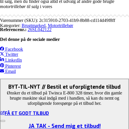
til salg, men du finder også altid et udvalg af andre gode brugte
motortrillebør til salg
i vores
Varenummer (SKU):
2c315910-2703-41b9-8b88-cd114d49f8ff
Kategorier:
Brugtmarked
,
Motortrillebør
Referencenr.:
26SL042122
Del denne på de sociale medier
Facebook
Twitter
LinkedIn
Pinterest
Email
BYT-TIL-NYT // Bestil et uforpligtende tilbud
Ønsker du et tilbud på Twinca E-800 328 timer, hvor din gamle
brugte maskine skal indgå med i handlen, så kan du nemt og
uforpligtende forespørge på et tilbud her.
FÅ ET GODT TILBUD
JA TAK - Send mig et tilbud!