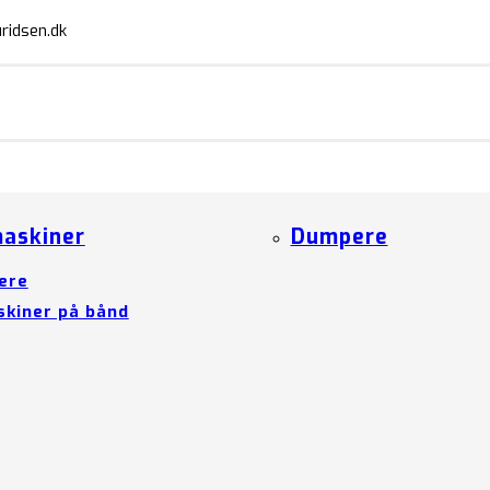
ridsen.dk
askiner
Dumpere
ere
kiner på bånd