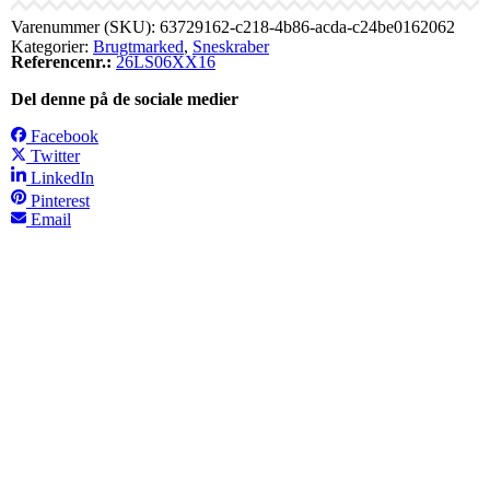
Varenummer (SKU):
63729162-c218-4b86-acda-c24be0162062
Kategorier:
Brugtmarked
,
Sneskraber
Referencenr.:
26LS06XX16
Del denne på de sociale medier
Facebook
Twitter
LinkedIn
Pinterest
Email