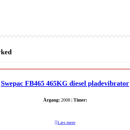
rked
Swepac FB465 465KG diesel pladevibrator
Årgang:
2008 |
Timer:
Læs mere