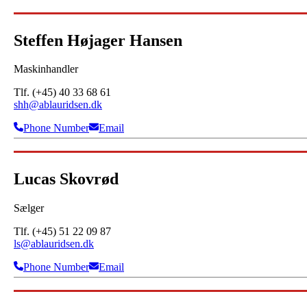
Steffen Højager Hansen
Maskinhandler
Tlf. (+45) 40 33 68 61
shh@ablauridsen.dk
Phone Number
Email
Lucas Skovrød
Sælger
Tlf. (+45) 51 22 09 87
ls@ablauridsen.dk
Phone Number
Email