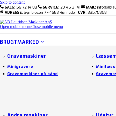
Skip to content
SALG:
56 72 14 88
SERVICE:
29 45 31 41
MAIL:
info@ablau
ADRESSE:
Symbiosen 7 - 4683 Rønnede
CVR:
33575858
Open mobile menu
Close mobile menu
BRUGTMARKED
Gravemaskiner
Læssem
Minigravere
Minilæss
Gravemaskiner på bånd
Gravemas
Andre maskiner
Udstyr