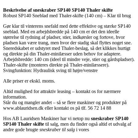
Beskrivelse af sneskraber SP140 SP140 Thaler skifte
Robust SP140 Sneblad med Thaler-skifte (140 cm) – Klar til brug
Gør klar til vinterens snefald med dette effektive og stærke SP140
sneblad. Med en arbejdsbredde på 140 cm er det den ideelle
størrelse til rydning af pladser, stier, indkørsler og fortove, hvor
pladsen kan være trang, men hvor der stadig skal flyttes noget sne.
Sneredskabet er udstyret med Thaler-beslag, så det klikkes hurtigt
og direkte på din Thaler-minilæsser uden behov for adaptere.
Arbejdsbredde: 140 cm (ideel til mindre veje, stier og gårdspladser).
Thaler-skifte (monteres direkte på Thaler-minilæssere).
Svingfunktion: Hydraulisk sving til højre/venstre
Alle priser er ekskl. moms.
Altid mulighed for attraktiv leasing – kontakt os for nærmere
information.
Står du og mangler andet – så se flere maskiner og produkter på
www.ablauridsen.dk eller kontakt os på tlf. 56 72 14 88
Hos AB Lauridsen Maskiner har vi netop nu
sneskraber SP140
SP140 Thaler skifte
til salg, men du finder også altid et udvalg af
andre gode brugte
sneskraber til salg
i vores