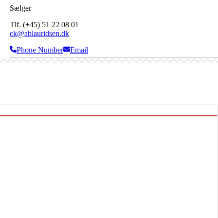
Sælger
Tlf. (+45) 51 22 08 01
ck@ablauridsen.dk
Phone Number
Email