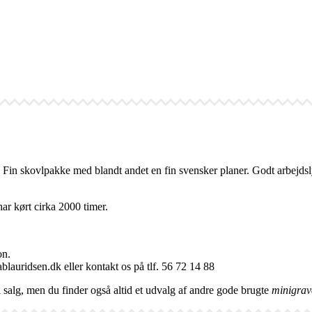
 skovlpakke med blandt andet en fin svensker planer. Godt arbejdslys f
har kørt cirka 2000 timer.
on.
lauridsen.dk eller kontakt os på tlf. 56 72 14 88
l salg, men du finder også altid et udvalg af andre gode brugte
minigrave