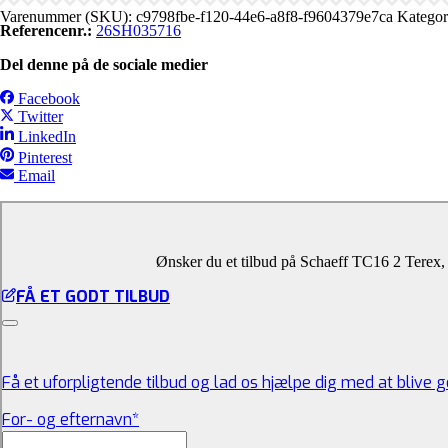
Varenummer (SKU):
c9798fbe-f120-44e6-a8f8-f9604379e7ca
Kategor
Referencenr.:
26SH035716
Del denne på de sociale medier
Facebook
Twitter
LinkedIn
Pinterest
Email
Ønsker du et tilbud på Schaeff TC16 2 Terex, 
FÅ ET GODT TILBUD
Få et uforpligtende tilbud og lad os hjælpe dig med at blive 
For- og efternavn
*