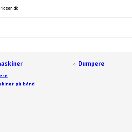
ridsen.dk
askiner
Dumpere
ere
kiner på bånd