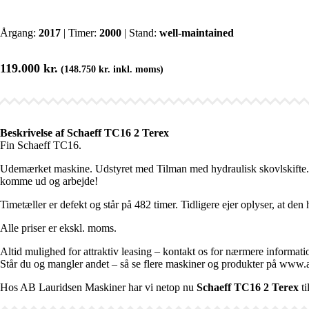
Årgang:
2017
| Timer:
2000
| Stand:
well-maintained
119.000
kr.
(
148.750
kr.
inkl. moms)
Beskrivelse af Schaeff TC16 2 Terex
Fin Schaeff TC16.
Udemærket maskine. Udstyret med Tilman med hydraulisk skovlskifte. Fin
komme ud og arbejde!
Timetæller er defekt og står på 482 timer. Tidligere ejer oplyser, at den 
Alle priser er ekskl. moms.
Altid mulighed for attraktiv leasing – kontakt os for nærmere informati
Står du og mangler andet – så se flere maskiner og produkter på www.ab
Hos AB Lauridsen Maskiner har vi netop nu
Schaeff TC16 2 Terex
ti