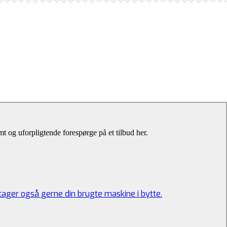
 og uforpligtende forespørge på et tilbud her.
 tager også gerne din brugte maskine i bytte.