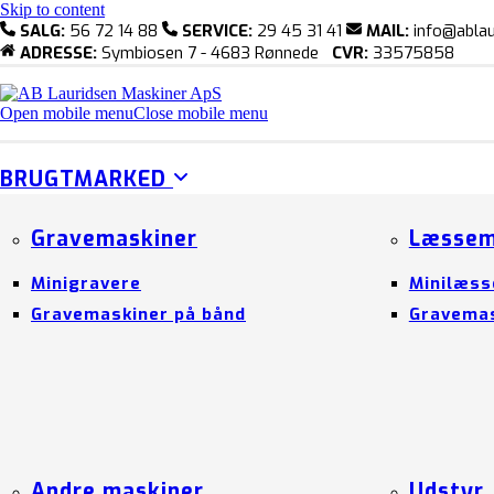
Skip to content
SALG:
56 72 14 88
SERVICE:
29 45 31 41
MAIL:
info@ablau
ADRESSE:
Symbiosen 7 - 4683 Rønnede
CVR:
33575858
Open mobile menu
Close mobile menu
BRUGTMARKED
Gravemaskiner
Læssem
Minigravere
Minilæss
Gravemaskiner på bånd
Gravemas
Andre maskiner
Udstyr