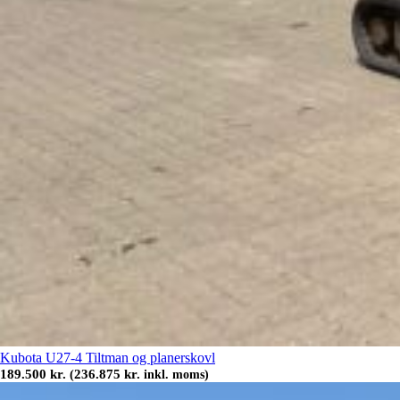
Kubota U27-4 Tiltman og planerskovl
189.500
kr.
236.875
kr.
(
inkl. moms)