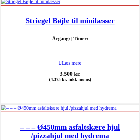
Striegel Bøjle til minilæsser
Årgang:
|
Timer:
Læs mere
3.500
kr.
(
4.375
kr.
inkl. moms)
– – – Ø450mm asfaltskære hjul
/pizzahjul med hydrema