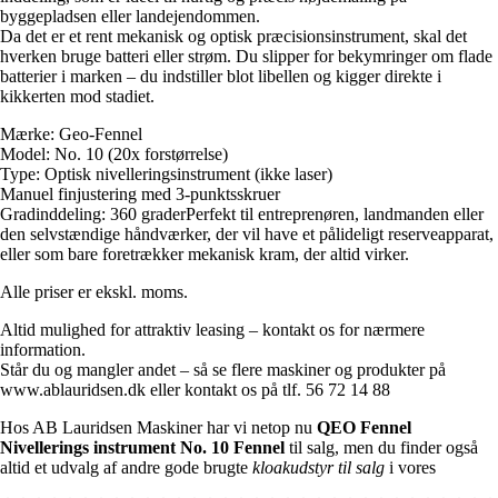
byggepladsen eller landejendommen.
Da det er et rent mekanisk og optisk præcisionsinstrument, skal det
hverken bruge batteri eller strøm. Du slipper for bekymringer om flade
batterier i marken – du indstiller blot libellen og kigger direkte i
kikkerten mod stadiet.
Mærke: Geo-Fennel
Model: No. 10 (20x forstørrelse)
Type: Optisk nivelleringsinstrument (ikke laser)
Manuel finjustering med 3-punktsskruer
Gradinddeling: 360 graderPerfekt til entreprenøren, landmanden eller
den selvstændige håndværker, der vil have et pålideligt reserveapparat,
eller som bare foretrækker mekanisk kram, der altid virker.
Alle priser er ekskl. moms.
Altid mulighed for attraktiv leasing – kontakt os for nærmere
information.
Står du og mangler andet – så se flere maskiner og produkter på
www.ablauridsen.dk eller kontakt os på tlf. 56 72 14 88
Hos AB Lauridsen Maskiner har vi netop nu
QEO Fennel
Nivellerings instrument No. 10 Fennel
til salg, men du finder også
altid et udvalg af andre gode brugte
kloakudstyr til salg
i vores