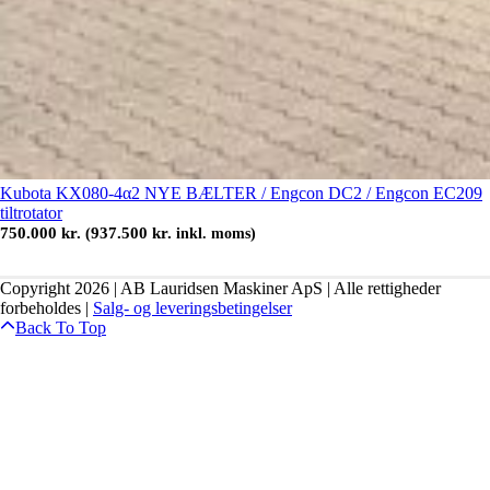
Kubota KX080-4α2 NYE BÆLTER / Engcon DC2 / Engcon EC209
tiltrotator
750.000
kr.
937.500
kr.
(
inkl. moms)
Copyright 2026 | AB Lauridsen Maskiner ApS | Alle rettigheder
forbeholdes |
Salg- og leveringsbetingelser
Back To Top