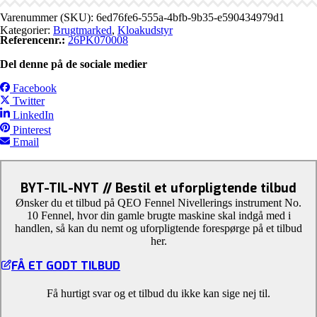
Varenummer (SKU):
6ed76fe6-555a-4bfb-9b35-e590434979d1
Kategorier:
Brugtmarked
,
Kloakudstyr
Referencenr.:
26PK070008
Del denne på de sociale medier
Facebook
Twitter
LinkedIn
Pinterest
Email
BYT-TIL-NYT // Bestil et uforpligtende tilbud
Ønsker du et tilbud på QEO Fennel Nivellerings instrument No.
10 Fennel, hvor din gamle brugte maskine skal indgå med i
handlen, så kan du nemt og uforpligtende forespørge på et tilbud
her.
FÅ ET GODT TILBUD
Få hurtigt svar og et tilbud du ikke kan sige nej til.