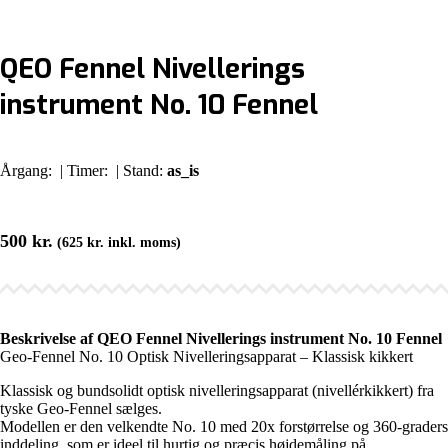
QEO Fennel Nivellerings
instrument No. 10 Fennel
Årgang:
| Timer:
| Stand:
as_is
500
kr.
(
625
kr.
inkl. moms)
Beskrivelse af QEO Fennel Nivellerings instrument No. 10 Fennel
Geo-Fennel No. 10 Optisk Nivelleringsapparat – Klassisk kikkert
Klassisk og bundsolidt optisk nivelleringsapparat (nivellérkikkert) fra
tyske Geo-Fennel sælges.
Modellen er den velkendte No. 10 med 20x forstørrelse og 360-graders
inddeling, som er ideel til hurtig og præcis højdemåling på