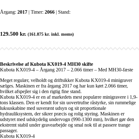
Årgang:
2017
| Timer:
2066
| Stand:
129.500
kr.
(
161.875
kr.
inkl. moms)
Beskrivelse af Kubota KX019-4 MH30 skifte
Kubota KX019-4 – Årgang 2017 – 2.066 timer – Med MH30-fæste
Meget regulær, velholdt og driftsikker Kubota KX019-4 minigraver
sælges. Maskinen er fra årgang 2017 og har kun kørt 2.066 timer,
hvilket afspejler sig i den rigtig fine stand.
Kubota KX019-4 er en af markedets mest populære minigravere i 1,9-
tons klassen. Den er kendt for sin uovertrufne råstyrke, sin rummelige
luksuskabine med suverænt udsyn og sit proportionale
hydrauliksystem, der sikrer præcis og rolig styring. Maskinen er
udstyret med udskydelig undervogn (990-1300 mm), hvilket gør den
ekstremt stabil under gravearbejde og smal nok til at passere trange
passager.
Kubota KX019-4