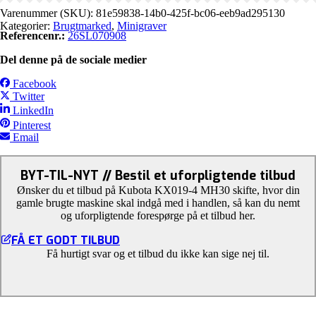
Varenummer (SKU):
81e59838-14b0-425f-bc06-eeb9ad295130
Kategorier:
Brugtmarked
,
Minigraver
Referencenr.:
26SL070908
Del denne på de sociale medier
Facebook
Twitter
LinkedIn
Pinterest
Email
BYT-TIL-NYT // Bestil et uforpligtende tilbud
Ønsker du et tilbud på Kubota KX019-4 MH30 skifte, hvor din
gamle brugte maskine skal indgå med i handlen, så kan du nemt
og uforpligtende forespørge på et tilbud her.
FÅ ET GODT TILBUD
Få hurtigt svar og et tilbud du ikke kan sige nej til.