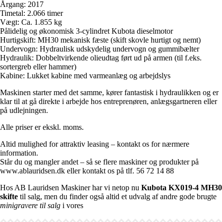
Årgang: 2017
Timetal: 2.066 timer
Vægt: Ca. 1.855 kg
Pålidelig og økonomisk 3-cylindret Kubota dieselmotor
Hurtigskift: MH30 mekanisk fæste (skift skovle hurtigt og nemt)
Undervogn: Hydraulisk udskydelig undervogn og gummibælter
Hydraulik: Dobbeltvirkende olieudtag ført ud på armen (til f.eks.
sortergreb eller hammer)
Kabine: Lukket kabine med varmeanlæg og arbejdslys
Maskinen starter med det samme, kører fantastisk i hydraulikken og er
klar til at gå direkte i arbejde hos entreprenøren, anlægsgartneren eller
på udlejningen.
Alle priser er ekskl. moms.
Altid mulighed for attraktiv leasing – kontakt os for nærmere
information.
Står du og mangler andet – så se flere maskiner og produkter på
www.ablauridsen.dk eller kontakt os på tlf. 56 72 14 88
Hos AB Lauridsen Maskiner har vi netop nu
Kubota KX019-4 MH30
skifte
til salg, men du finder også altid et udvalg af andre gode brugte
minigravere til salg
i vores