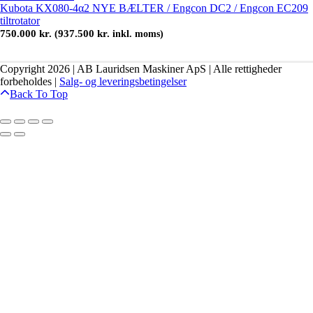
Kubota KX080-4α2 NYE BÆLTER / Engcon DC2 / Engcon EC209
tiltrotator
750.000
kr.
937.500
kr.
(
inkl. moms)
Copyright 2026 | AB Lauridsen Maskiner ApS | Alle rettigheder
forbeholdes |
Salg- og leveringsbetingelser
Back To Top