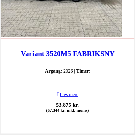
Variant 3520M5 FABRIKSNY
Årgang:
2026 |
Timer:
Læs mere
53.875
kr.
(
67.344
kr.
inkl. moms)