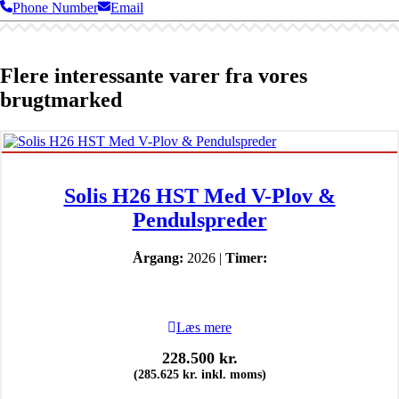
Phone Number
Email
Flere interessante varer fra vores
brugtmarked
Solis H26 HST Med V-Plov &
Pendulspreder
Årgang:
2026 |
Timer:
Læs mere
228.500
kr.
(
285.625
kr.
inkl. moms)