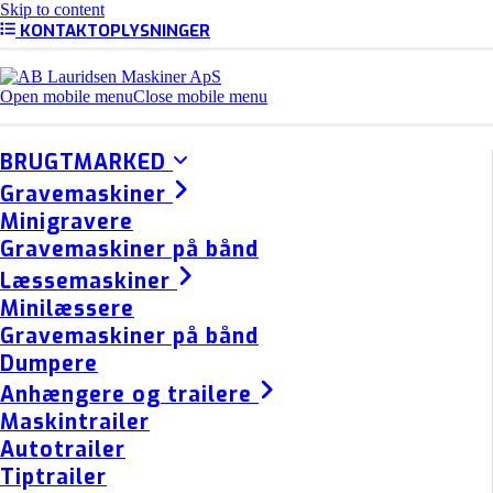
Skip to content
KONTAKTOPLYSNINGER
Open mobile menu
Close mobile menu
BRUGTMARKED
Gravemaskiner
Minigravere
Gravemaskiner på bånd
Læssemaskiner
Minilæssere
Gravemaskiner på bånd
Dumpere
Anhængere og trailere
Maskintrailer
Autotrailer
Tiptrailer