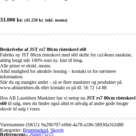
33.000
kr.
(
41.250
kr.
inkl. moms)
Beskrivelse af JST rs7 80cm risteskovl s60
Fabriks ny JST 80cm risteskovl med s60 skifte for ca14tons maskine,
aldrig brugt står 100% som ny. klar til brug.
Alle priser er ekskl. moms.
Altid mulighed for attraktiv leasing – kontakt os for nærmere
information.
Står du og mangler andet – så se flere maskiner og produkter på
www.ablauridsen.dk eller kontakt os på tlf. 56 72 14 88
Hos AB Lauridsen Maskiner har vi netop nu
JST rs7 80cm risteskovl
s60
til salg, men du finder også altid et udvalg af andre gode brugte
skovle til salg
i vores
Varenummer (SKU):
9a29b707-e0b6-4a78-a186-58930a162d88
Kategorier:
Brugtmarked
,
Skovle
Referencenr.:
26pk075215