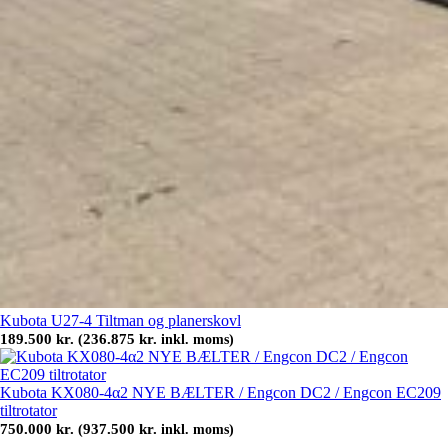
Kubota U27-4 Tiltman og planerskovl
189.500
kr.
236.875
kr.
(
inkl. moms)
Kubota KX080-4α2 NYE BÆLTER / Engcon DC2 / Engcon EC209
tiltrotator
750.000
kr.
937.500
kr.
(
inkl. moms)