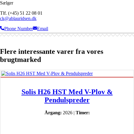
Sælger
Tlf. (+45) 51 22 08 01
ck@ablauridsen.dk
Phone Number
Email
Flere interessante varer fra vores
brugtmarked
Solis H26 HST Med V-Plov &
Pendulspreder
Årgang:
2026 |
Timer: