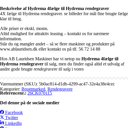
Beskrivelse af Hydrema 4fælge til Hydrema rendegraver
4X fælge til Hydrema rendegraver. se billeder for mål fine brugte fælge
klar til brug.
Alle priser er ekskl. moms.
Altid mulighed for attraktiv leasing – kontakt os for nærmere
information.
Står du og mangler andet – så se flere maskiner og produkter på
www.ablauridsen.dk eller kontakt os på tlf. 56 72 14 88
Hos AB Lauridsen Maskiner har vi netop nu
Hydrema 4fælge til
Hydrema rendegraver
til salg, men du finder også altid et udvalg af
andre gode brugte
rendegravere til salg
i vores
Varenummer (SKU):
5b0ac814-d1db-4299-ac47-32e4a38e4cec
Kategorier:
Brugtmarked
,
Rendegravere
Referencenr.:
26CK070115
Del denne på de sociale medier
Facebook
Twitter
LinkedIn