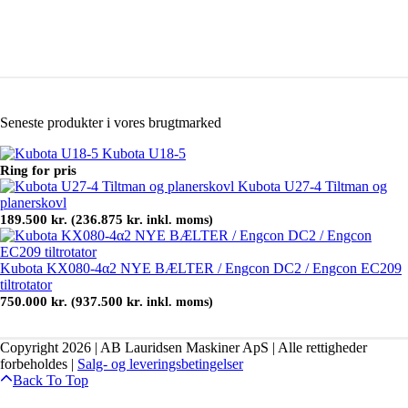
Seneste produkter i vores brugtmarked
Kubota U18-5
Ring for pris
Kubota U27-4 Tiltman og
planerskovl
189.500
kr.
236.875
kr.
(
inkl. moms)
Kubota KX080-4α2 NYE BÆLTER / Engcon DC2 / Engcon EC209
tiltrotator
750.000
kr.
937.500
kr.
(
inkl. moms)
Copyright 2026 | AB Lauridsen Maskiner ApS | Alle rettigheder
forbeholdes |
Salg- og leveringsbetingelser
Back To Top