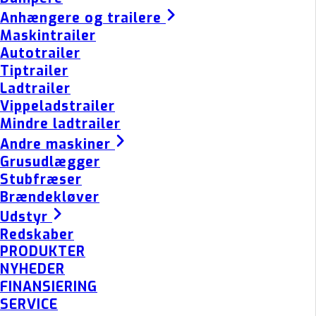
Anhængere og trailere
Maskintrailer
Autotrailer
Tiptrailer
Ladtrailer
Vippeladstrailer
Mindre ladtrailer
Andre maskiner
Grusudlægger
Stubfræser
Brændekløver
Udstyr
Redskaber
PRODUKTER
NYHEDER
FINANSIERING
SERVICE