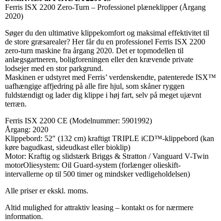
Ferris ISX 2200 Zero-Turn – Professionel plæneklipper (Årgang
2020)
Søger du den ultimative klippekomfort og maksimal effektivitet til
de store græsarealer? Her får du en professionel Ferris ISX 2200
zero-turn maskine fra årgang 2020. Det er topmodellen til
anlægsgartneren, boligforeningen eller den krævende private
lodsejer med en stor parkgrund.
Maskinen er udstyret med Ferris’ verdenskendte, patenterede ISX™
uafhængige affjedring på alle fire hjul, som skåner ryggen
fuldstændigt og lader dig klippe i høj fart, selv på meget ujævnt
terræn.
Ferris ISX 2200 CE (Modelnummer: 5901992)
Årgang: 2020
Klippebord: 52″ (132 cm) kraftigt TRIPLE iCD™-klippebord (kan
køre bagudkast, sideudkast eller bioklip)
Motor: Kraftig og slidstærk Briggs & Stratton / Vanguard V-Twin
motorOliesystem: Oil Guard-system (forlænger olieskift-
intervallerne op til 500 timer og mindsker vedligeholdelsen)
Alle priser er ekskl. moms.
Altid mulighed for attraktiv leasing – kontakt os for nærmere
information.