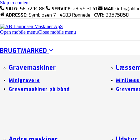
Skip to content
SALG:
56 72 14 88
SERVICE:
29 45 31 41
MAIL:
info@ablau
ADRESSE:
Symbiosen 7 - 4683 Rønnede
CVR:
33575858
Open mobile menu
Close mobile menu
BRUGTMARKED
Gravemaskiner
Læssem
Minigravere
Minilæss
Gravemaskiner på bånd
Gravemas
Andre maskiner
Udstyr