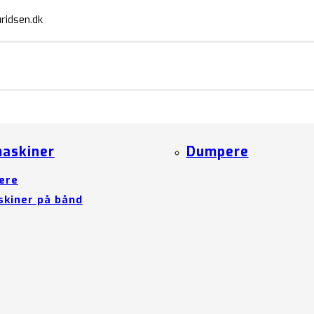
ridsen.dk
askiner
Dumpere
ere
kiner på bånd