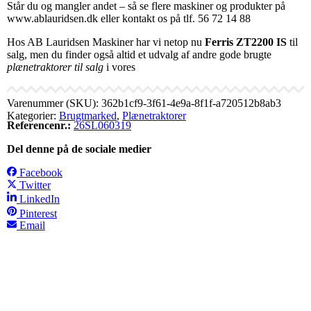
Står du og mangler andet – så se flere maskiner og produkter på
www.ablauridsen.dk eller kontakt os på tlf. 56 72 14 88
Hos AB Lauridsen Maskiner har vi netop nu
Ferris ZT2200 IS
til
salg, men du finder også altid et udvalg af andre gode brugte
plænetraktorer til salg
i vores
Varenummer (SKU):
362b1cf9-3f61-4e9a-8f1f-a720512b8ab3
Kategorier:
Brugtmarked
,
Plænetraktorer
Referencenr.:
26SL060319
Del denne på de sociale medier
Facebook
Twitter
LinkedIn
Pinterest
Email