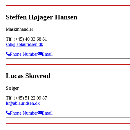
Steffen Højager Hansen
Maskinhandler
Tlf. (+45) 40 33 68 61
shh@ablauridsen.dk
Phone Number
Email
Lucas Skovrød
Sælger
Tlf. (+45) 51 22 09 87
ls@ablauridsen.dk
Phone Number
Email