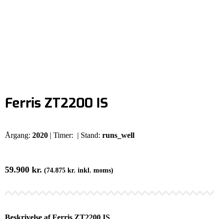
Ferris ZT2200 IS
Årgang:
2020
| Timer:
| Stand:
runs_well
59.900
kr.
(
74.875
kr.
inkl. moms)
Beskrivelse af Ferris ZT2200 IS