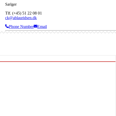
Sælger
Tlf. (+45) 51 22 08 01
ck@ablauridsen.dk
Phone Number
Email