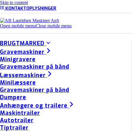
Skip to content
KONTAKTOPLYSNINGER
Open mobile menu
Close mobile menu
BRUGTMARKED
Gravemaskiner
Minigravere
Gravemaskiner på bånd
Læssemaskiner
Minilæssere
Gravemaskiner på bånd
Dumpere
Anhængere og trailere
Maskintrailer
Autotrailer
Tiptrailer