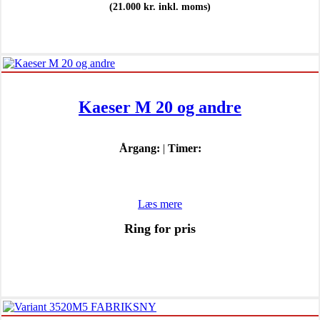
(
21.000
kr.
inkl. moms)
Kaeser M 20 og andre
Årgang:
|
Timer:
Læs mere
Ring for pris