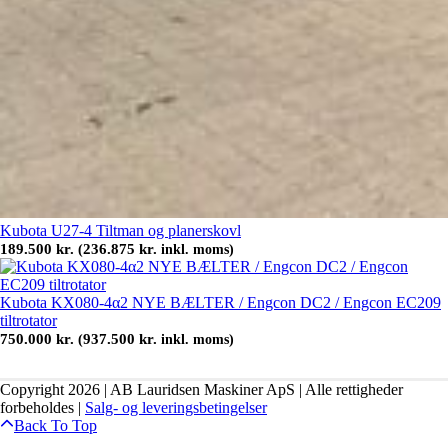
Kubota U27-4 Tiltman og planerskovl
189.500
kr.
236.875
kr.
(
inkl. moms)
Kubota KX080-4α2 NYE BÆLTER / Engcon DC2 / Engcon EC209
tiltrotator
750.000
kr.
937.500
kr.
(
inkl. moms)
Copyright 2026 | AB Lauridsen Maskiner ApS | Alle rettigheder
forbeholdes |
Salg- og leveringsbetingelser
Back To Top