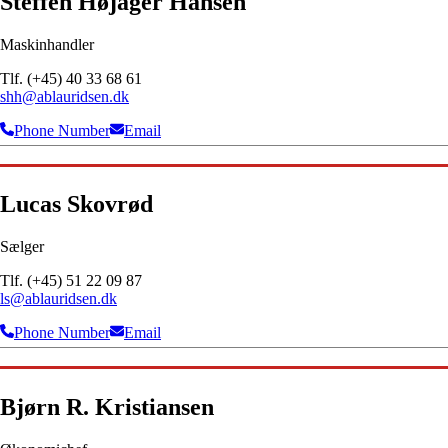
Steffen Højager Hansen
Maskinhandler
Tlf. (+45) 40 33 68 61
shh@ablauridsen.dk
Phone Number
Email
Lucas Skovrød
Sælger
Tlf. (+45) 51 22 09 87
ls@ablauridsen.dk
Phone Number
Email
Bjørn R. Kristiansen