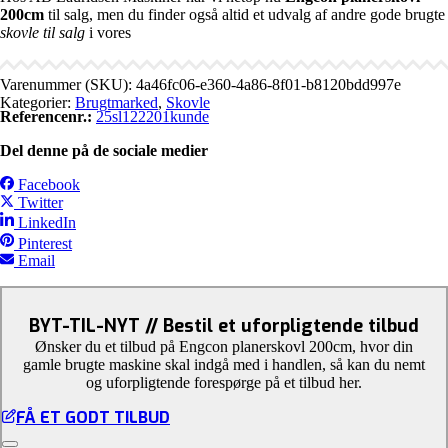
200cm
til salg, men du finder også altid et udvalg af andre gode brugte
skovle til salg
i vores
Varenummer (SKU):
4a46fc06-e360-4a86-8f01-b8120bdd997e
Kategorier:
Brugtmarked
,
Skovle
Referencenr.:
25sl122201kunde
Del denne på de sociale medier
Facebook
Twitter
LinkedIn
Pinterest
Email
BYT-TIL-NYT // Bestil et uforpligtende tilbud
Ønsker du et tilbud på Engcon planerskovl 200cm, hvor din
gamle brugte maskine skal indgå med i handlen, så kan du nemt
og uforpligtende forespørge på et tilbud her.
FÅ ET GODT TILBUD