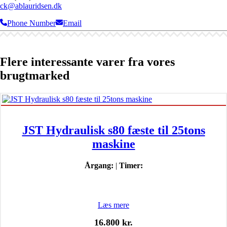
ck@ablauridsen.dk
Phone Number
Email
Flere interessante varer fra vores
brugtmarked
JST Hydraulisk s80 fæste til 25tons
maskine
Årgang:
|
Timer:
Læs mere
16.800
kr.