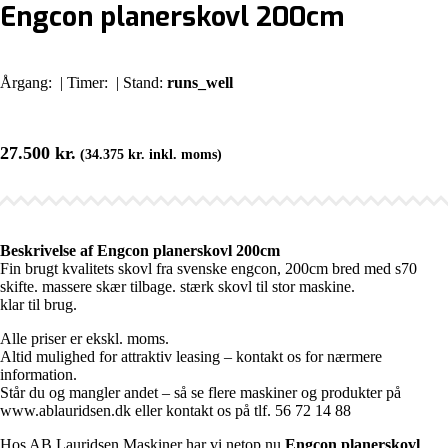
Engcon planerskovl 200cm
Årgang:
| Timer:
| Stand:
runs_well
27.500
kr.
(
34.375
kr.
inkl. moms)
Beskrivelse af Engcon planerskovl 200cm
Fin brugt kvalitets skovl fra svenske engcon, 200cm bred med s70
skifte. massere skær tilbage. stærk skovl til stor maskine.
klar til brug.
Alle priser er ekskl. moms.
Altid mulighed for attraktiv leasing – kontakt os for nærmere
information.
Står du og mangler andet – så se flere maskiner og produkter på
www.ablauridsen.dk eller kontakt os på tlf. 56 72 14 88
Hos AB Lauridsen Maskiner har vi netop nu
Engcon planerskovl