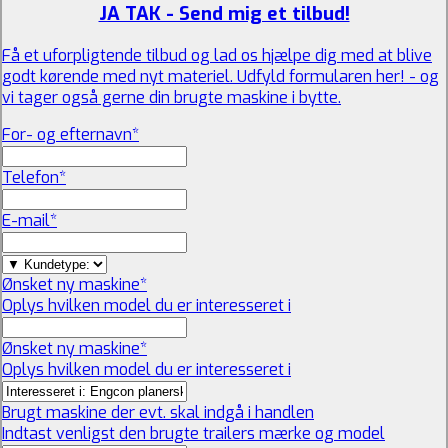
JA TAK - Send mig et tilbud!
Få et uforpligtende tilbud og lad os hjælpe dig med at blive
godt kørende med nyt materiel. Udfyld formularen her! - og
vi tager også gerne din brugte maskine i bytte.
For- og efternavn
*
Telefon
*
E-mail
*
Ønsket ny maskine
*
Oplys hvilken model du er interesseret i
Ønsket ny maskine
*
Oplys hvilken model du er interesseret i
Brugt maskine der evt. skal indgå i handlen
Indtast venligst den brugte trailers mærke og model