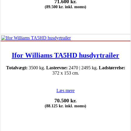
71.600
kr.
(
89.500
kr.
inkl. moms)
Ifor Williams TA5HD husdyrtrailer
Totalvægt:
3500 kg.
Lasteevne:
2470 | 2495 kg.
Ladstørrelse:
372 x 153 cm.
Læs mere
70.500
kr.
(
88.125
kr.
inkl. moms)