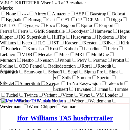
VÆLG KRITERIER
Viser 1 - 3 af 3 resultater
Mærke
None
- - -
Airrex
Amazone
ASP
Baastrup
Bobcat
Bøgballe
Bomag
Cast
CAT
CP
CP Metal
Digga
DK-TEC
Dynapac
Ebco
Engcon
Epiroc
Fairport
Ferrari
Ferris
GMR Stensballe
Goodyear
Hamevac
Hegns
klipper
HG Superskub
HillTip
Husqvarna
Hydrema
Ifor
Williams
Iveco
JLG
JST
Kaeser
Kersten
Kilver
Kirk
Kobelco
Komatsu
Kost
Kubota
Laserliner
Leica
Liebherr
MDB
Mecalac
Mitas
MRL
MultiOne
Muratori
Nesbo
Neuson
Pitbull
PMV
Pramac
Probst
Proline
QEO Fennel
Radiodetection
Rørål
Rototilt
Årgang
Scantruck
Scanvogn
Schaeff
Seppi
Sigma Pro
Sima
SIMEX
Simol
sneskraber
Solis
Somero
Spectra
Pris
Striegel
SuperSkub
Swepac
Ta-No Easywagon
Takeuchi
Technoflex
Terex
Terex Schaeff
Thwaites
Timan
Trimble
Tuchel
Twinca
Variant
Vicon
Vivax
VM Loader
Volvo
Wacker
Wacker Neuson
Weber
Weidemann
Westermann
Wood Chipper
Yanmar
Ifor Williams TA5 husdyrtrailer