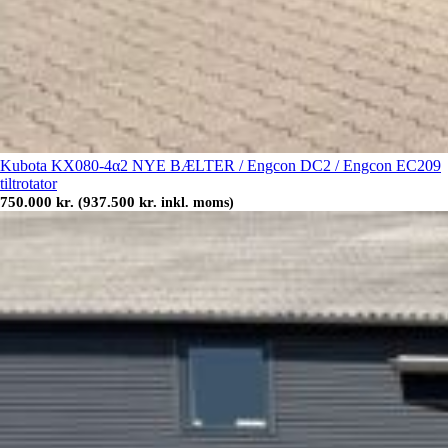
Kubota KX080-4α2 NYE BÆLTER / Engcon DC2 / Engcon EC209
tiltrotator
750.000
kr.
937.500
kr.
(
inkl. moms)