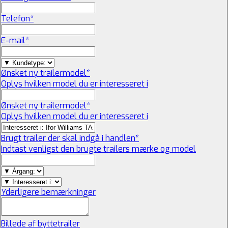
Telefon
*
E-mail
*
Ønsket ny trailermodel
*
Oplys hvilken model du er interesseret i
Ønsket ny trailermodel
*
Oplys hvilken model du er interesseret i
Brugt trailer der skal indgå i handlen
*
Indtast venligst den brugte trailers mærke og model
Yderligere bemærkninger
Billede af byttetrailer