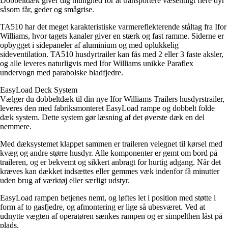
Dobbeltdæk giver dig mulighed for at transportere væsentligt flere dyr
såsom får, geder og smågrise.
TA510 har det meget karakteristiske varmereflekterende ståltag fra Ifor
Williams, hvor tagets kanaler giver en stærk og fast ramme. Siderne er
opbygget i sidepaneler af aluminium og med oplukkelig
sideventilation. TA510 husdyrtrailer kan fås med 2 eller 3 faste aksler,
og alle leveres naturligvis med Ifor Williams unikke Paraflex
undervogn med parabolske bladfjedre.
EasyLoad Deck System
Vælger du dobbeltdæk til din nye Ifor Williams Trailers husdyrstrailer,
leveres den med fabriksmonteret EasyLoad rampe og dobbelt folde
dæk system. Dette system gør læsning af det øverste dæk en del
nemmere.
Med dæksystemet klappet sammen er traileren velegnet til kørsel med
kvæg og andre større husdyr. Alle komponenter er gemt om bord på
traileren, og er bekvemt og sikkert anbragt for hurtig adgang. Når det
kræves kan dækket indsættes eller gemmes væk indenfor få minutter
uden brug af værktøj eller særligt udstyr.
EasyLoad rampen betjenes nemt, og løftes let i position med støtte i
form af to gasfjedre, og afmontering er lige så ubesværet. Ved at
udnytte vægten af operatøren sænkes rampen og er simpelthen låst på
plads.