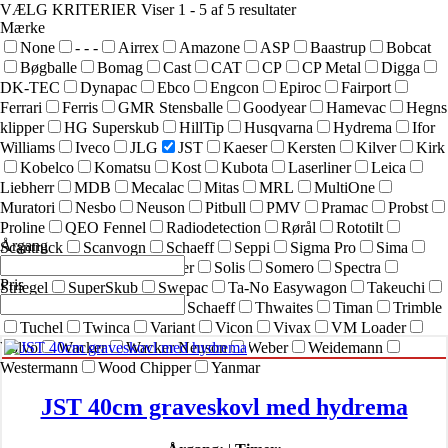
VÆLG KRITERIER
Viser 1 - 5 af 5 resultater
Mærke
None
- - -
Airrex
Amazone
ASP
Baastrup
Bobcat
Bøgballe
Bomag
Cast
CAT
CP
CP Metal
Digga
DK-TEC
Dynapac
Ebco
Engcon
Epiroc
Fairport
Ferrari
Ferris
GMR Stensballe
Goodyear
Hamevac
Hegns
klipper
HG Superskub
HillTip
Husqvarna
Hydrema
Ifor
Williams
Iveco
JLG
JST
Kaeser
Kersten
Kilver
Kirk
Kobelco
Komatsu
Kost
Kubota
Laserliner
Leica
Liebherr
MDB
Mecalac
Mitas
MRL
MultiOne
Muratori
Nesbo
Neuson
Pitbull
PMV
Pramac
Probst
Proline
QEO Fennel
Radiodetection
Rørål
Rototilt
Årgang
Scantruck
Scanvogn
Schaeff
Seppi
Sigma Pro
Sima
SIMEX
Simol
sneskraber
Solis
Somero
Spectra
Pris
Striegel
SuperSkub
Swepac
Ta-No Easywagon
Takeuchi
Technoflex
Terex
Terex Schaeff
Thwaites
Timan
Trimble
Tuchel
Twinca
Variant
Vicon
Vivax
VM Loader
Volvo
Wacker
Wacker Neuson
Weber
Weidemann
Westermann
Wood Chipper
Yanmar
JST 40cm graveskovl med hydrema