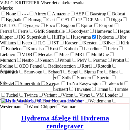
VÆLG KRITERIER
Viser det enkelte resultat
Mærke
None
- - -
Airrex
Amazone
ASP
Baastrup
Bobcat
Bøgballe
Bomag
Cast
CAT
CP
CP Metal
Digga
DK-TEC
Dynapac
Ebco
Engcon
Epiroc
Fairport
Ferrari
Ferris
GMR Stensballe
Goodyear
Hamevac
Hegns
klipper
HG Superskub
HillTip
Husqvarna
Hydrema
Ifor
Williams
Iveco
JLG
JST
Kaeser
Kersten
Kilver
Kirk
Kobelco
Komatsu
Kost
Kubota
Laserliner
Leica
Liebherr
MDB
Mecalac
Mitas
MRL
MultiOne
Muratori
Nesbo
Neuson
Pitbull
PMV
Pramac
Probst
Proline
QEO Fennel
Radiodetection
Rørål
Rototilt
Årgang
Scantruck
Scanvogn
Schaeff
Seppi
Sigma Pro
Sima
SIMEX
Simol
sneskraber
Solis
Somero
Spectra
Pris
Striegel
SuperSkub
Swepac
Ta-No Easywagon
Takeuchi
Technoflex
Terex
Terex Schaeff
Thwaites
Timan
Trimble
Tuchel
Twinca
Variant
Vicon
Vivax
VM Loader
Volvo
Wacker
Wacker Neuson
Weber
Weidemann
Westermann
Wood Chipper
Yanmar
Hydrema 4fælge til Hydrema
rendegraver