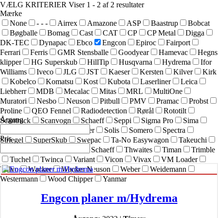
VÆLG KRITERIER
Viser 1 - 2 af 2 resultater
Mærke
None
- - -
Airrex
Amazone
ASP
Baastrup
Bobcat
Bøgballe
Bomag
Cast
CAT
CP
CP Metal
Digga
DK-TEC
Dynapac
Ebco
Engcon
Epiroc
Fairport
Ferrari
Ferris
GMR Stensballe
Goodyear
Hamevac
Hegns
klipper
HG Superskub
HillTip
Husqvarna
Hydrema
Ifor
Williams
Iveco
JLG
JST
Kaeser
Kersten
Kilver
Kirk
Kobelco
Komatsu
Kost
Kubota
Laserliner
Leica
Liebherr
MDB
Mecalac
Mitas
MRL
MultiOne
Muratori
Nesbo
Neuson
Pitbull
PMV
Pramac
Probst
Proline
QEO Fennel
Radiodetection
Rørål
Rototilt
Årgang
Scantruck
Scanvogn
Schaeff
Seppi
Sigma Pro
Sima
SIMEX
Simol
sneskraber
Solis
Somero
Spectra
Pris
Striegel
SuperSkub
Swepac
Ta-No Easywagon
Takeuchi
Technoflex
Terex
Terex Schaeff
Thwaites
Timan
Trimble
Tuchel
Twinca
Variant
Vicon
Vivax
VM Loader
Volvo
Wacker
Wacker Neuson
Weber
Weidemann
Westermann
Wood Chipper
Yanmar
Engcon planer m/Hydrema