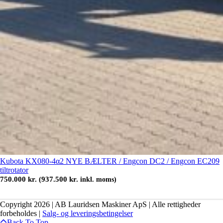
Kubota KX080-4α2 NYE BÆLTER / Engcon DC2 / Engcon EC209
tiltrotator
750.000
kr.
937.500
kr.
(
inkl. moms)
Copyright 2026 | AB Lauridsen Maskiner ApS | Alle rettigheder
forbeholdes |
Salg- og leveringsbetingelser
Back To Top