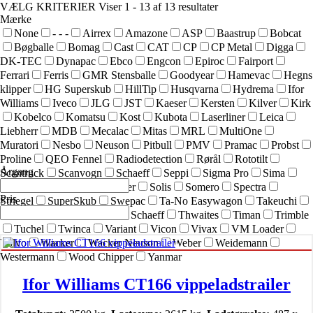
VÆLG KRITERIER
Viser 1 - 13 af 13 resultater
Mærke
None
- - -
Airrex
Amazone
ASP
Baastrup
Bobcat
Bøgballe
Bomag
Cast
CAT
CP
CP Metal
Digga
DK-TEC
Dynapac
Ebco
Engcon
Epiroc
Fairport
Ferrari
Ferris
GMR Stensballe
Goodyear
Hamevac
Hegns
klipper
HG Superskub
HillTip
Husqvarna
Hydrema
Ifor
Williams
Iveco
JLG
JST
Kaeser
Kersten
Kilver
Kirk
Kobelco
Komatsu
Kost
Kubota
Laserliner
Leica
Liebherr
MDB
Mecalac
Mitas
MRL
MultiOne
Muratori
Nesbo
Neuson
Pitbull
PMV
Pramac
Probst
Proline
QEO Fennel
Radiodetection
Rørål
Rototilt
Årgang
Scantruck
Scanvogn
Schaeff
Seppi
Sigma Pro
Sima
SIMEX
Simol
sneskraber
Solis
Somero
Spectra
Pris
Striegel
SuperSkub
Swepac
Ta-No Easywagon
Takeuchi
Technoflex
Terex
Terex Schaeff
Thwaites
Timan
Trimble
Tuchel
Twinca
Variant
Vicon
Vivax
VM Loader
Volvo
Wacker
Wacker Neuson
Weber
Weidemann
Westermann
Wood Chipper
Yanmar
Ifor Williams CT166 vippeladstrailer