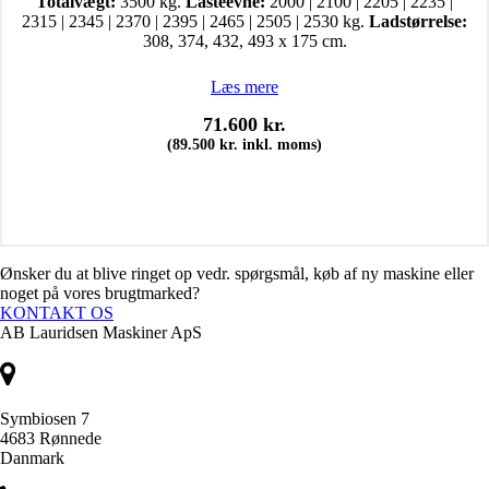
Totalvægt:
3500 kg.
Lasteevne:
2000 | 2100 | 2205 | 2235 |
2315 | 2345 | 2370 | 2395 | 2465 | 2505 | 2530 kg.
Ladstørrelse:
308, 374, 432, 493 x 175 cm.
Læs mere
71.600
kr.
(
89.500
kr.
inkl. moms)
Ønsker du at blive ringet op vedr. spørgsmål, køb af ny maskine eller
noget på vores brugtmarked?
KONTAKT OS
AB Lauridsen Maskiner ApS
Symbiosen 7
4683 Rønnede
Danmark