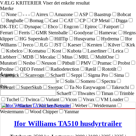
VÆLG KRITERIER
Viser det enkelte resultat
Mærke
None
- - -
Airrex
Amazone
ASP
Baastrup
Bobcat
Bøgballe
Bomag
Cast
CAT
CP
CP Metal
Digga
DK-TEC
Dynapac
Ebco
Engcon
Epiroc
Fairport
Ferrari
Ferris
GMR Stensballe
Goodyear
Hamevac
Hegns
klipper
HG Superskub
HillTip
Husqvarna
Hydrema
Ifor
Williams
Iveco
JLG
JST
Kaeser
Kersten
Kilver
Kirk
Kobelco
Komatsu
Kost
Kubota
Laserliner
Leica
Liebherr
MDB
Mecalac
Mitas
MRL
MultiOne
Muratori
Nesbo
Neuson
Pitbull
PMV
Pramac
Probst
Proline
QEO Fennel
Radiodetection
Rørål
Rototilt
Årgang
Scantruck
Scanvogn
Schaeff
Seppi
Sigma Pro
Sima
SIMEX
Simol
sneskraber
Solis
Somero
Spectra
Pris
Striegel
SuperSkub
Swepac
Ta-No Easywagon
Takeuchi
Technoflex
Terex
Terex Schaeff
Thwaites
Timan
Trimble
Tuchel
Twinca
Variant
Vicon
Vivax
VM Loader
Volvo
Wacker
Wacker Neuson
Weber
Weidemann
Westermann
Wood Chipper
Yanmar
Ifor Williams TA510 husdyrtrailer