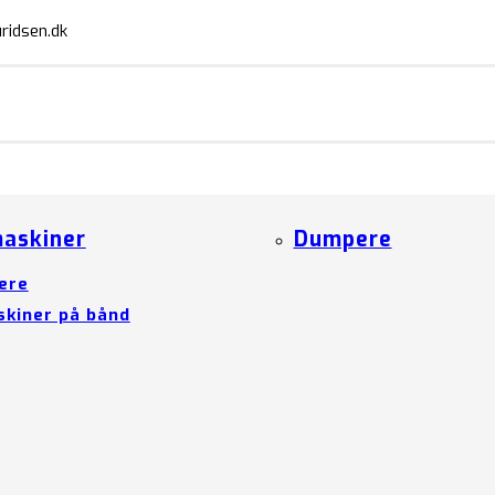
ridsen.dk
askiner
Dumpere
ere
kiner på bånd