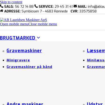
Skip to content
SALG:
56 72 14 88
SERVICE:
29 45 31 41
MAIL:
info@ablau
ADRESSE:
Symbiosen 7 - 4683 Rønnede
CVR:
33575858
Open mobile menu
Close mobile menu
BRUGTMARKED
Gravemaskiner
Læssem
Minigravere
Minilæss
Gravemaskiner på bånd
Gravemas
Andre maskiner
Udstyr