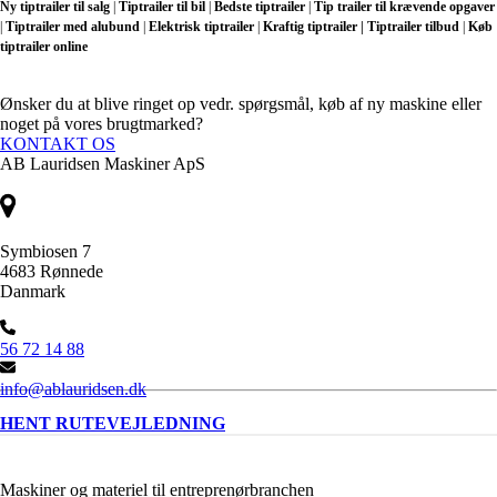
Ny tiptrailer til salg
|
Tiptrailer til bil
|
Bedste tiptrailer
|
Tip trailer til krævende opgaver
|
Tiptrailer med alubund
|
Elektrisk tiptrailer
|
Kraftig tiptrailer | Tiptrailer tilbud
|
Køb
tiptrailer online
Ønsker du at blive ringet op vedr. spørgsmål, køb af ny maskine eller
noget på vores brugtmarked?
KONTAKT OS
AB Lauridsen Maskiner ApS
Symbiosen 7
4683 Rønnede
Danmark
56 72 14 88
info@ablauridsen.dk
HENT RUTEVEJLEDNING
Maskiner og materiel til entreprenørbranchen