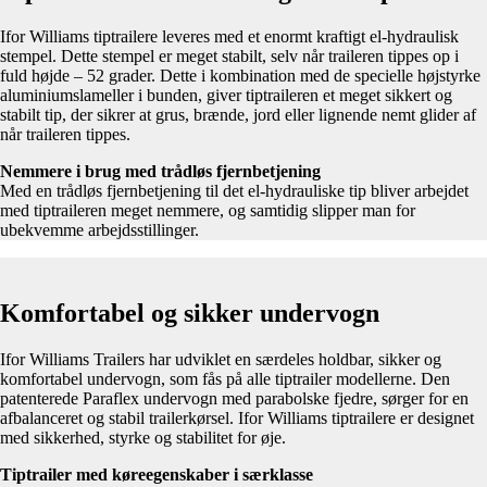
Ifor Williams tiptrailere leveres med et enormt kraftigt el-hydraulisk
stempel. Dette stempel er meget stabilt, selv når traileren tippes op i
fuld højde – 52 grader. Dette i kombination med de specielle højstyrke
aluminiumslameller i bunden, giver tiptraileren et meget sikkert og
stabilt tip, der sikrer at grus, brænde, jord eller lignende nemt glider af
når traileren tippes.
Nemmere i brug med trådløs fjernbetjening
Med en trådløs fjernbetjening til det el-hydrauliske tip bliver arbejdet
med tiptraileren meget nemmere, og samtidig slipper man for
ubekvemme arbejdsstillinger.
Komfortabel og sikker undervogn
Ifor Williams Trailers har udviklet en særdeles holdbar, sikker og
komfortabel undervogn, som fås på alle tiptrailer modellerne. Den
patenterede Paraflex undervogn med parabolske fjedre, sørger for en
afbalanceret og stabil trailerkørsel. Ifor Williams tiptrailere er designet
med sikkerhed, styrke og stabilitet for øje.
Tiptrailer med køreegenskaber i særklasse