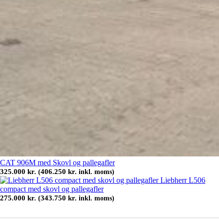
CAT 906M med Skovl og pallegafler
325.000
kr.
406.250
kr.
(
inkl. moms)
Liebherr L506
compact med skovl og pallegafler
275.000
kr.
343.750
kr.
(
inkl. moms)