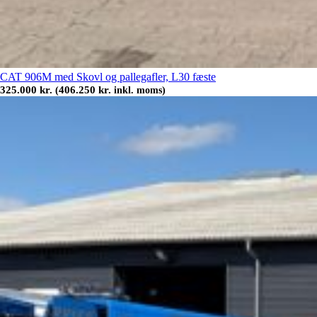
CAT 906M med Skovl og pallegafler, L30 fæste
325.000
kr.
406.250
kr.
(
inkl. moms)