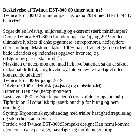
Beskrivelse af Twinca EST-800 80 timer som ny!
Twinca EST-800 El-minidumper – Årgang 2019 med HELT NYE
batterier!
Søger du en lydsvag, miljøvenlig og ekstremt stærk minidumper?
Denne Twinca EST-800 el-minidumper fra årgang 2019 er den
ultimative hjælper til anlægsgartnere, entreprenører, nedbrydere
eller landbrug. Maskinen kører 100% på el, hvilket gør den ideel til
både udendørs og indendørs opgaver, hvor støj og
udstødningsgasser skal undgås.
Maskinen er netop monteret med helt nye batterier, så du er sikret
maksimal driftstid, lang levetid og fuld ydeevne fra dag ét uden
kommende udgifter!
Twinca EST-800Årgang: 2019
Drivkraft: 100% elektrisk (støjsvag og emissionsfri)
Batterier: Helt nye (netop monteret)
Lasteevne: 800 kg (stor kapacitet på trods af de kompakte mål)
Tipfunktion: Hydraulisk tip (stærk bundtip for hurtig og nem
tømning)
Styring: Ergonomisk styrehåndtag med trinløs hastighedsregulering
og sikkerheds-autorevers
Fordele ved Twinca EST-800:Kompakt design: Kan nemt komme
igennem smalle passager, havelåger og døråbninger. brug.