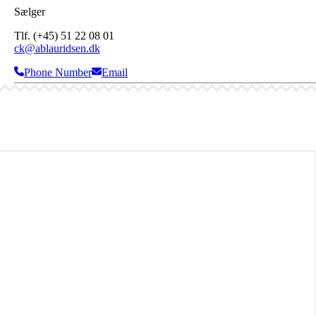
Sælger
Tlf. (+45) 51 22 08 01
ck@ablauridsen.dk
Phone Number
Email