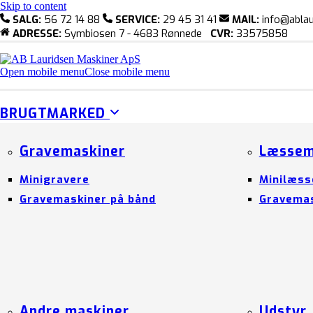
Skip to content
SALG:
56 72 14 88
SERVICE:
29 45 31 41
MAIL:
info@ablau
ADRESSE:
Symbiosen 7 - 4683 Rønnede
CVR:
33575858
Open mobile menu
Close mobile menu
BRUGTMARKED
Gravemaskiner
Læssem
Minigravere
Minilæss
Gravemaskiner på bånd
Gravemas
Andre maskiner
Udstyr