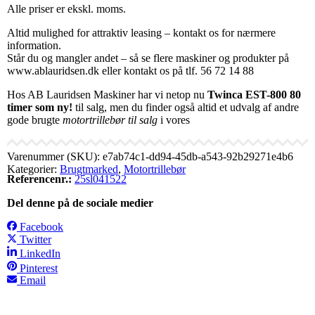
Alle priser er ekskl. moms.
Altid mulighed for attraktiv leasing – kontakt os for nærmere
information.
Står du og mangler andet – så se flere maskiner og produkter på
www.ablauridsen.dk eller kontakt os på tlf. 56 72 14 88
Hos AB Lauridsen Maskiner har vi netop nu
Twinca EST-800 80
timer som ny!
til salg, men du finder også altid et udvalg af andre
gode brugte
motortrillebør til salg
i vores
Varenummer (SKU):
e7ab74c1-dd94-45db-a543-92b29271e4b6
Kategorier:
Brugtmarked
,
Motortrillebør
Referencenr.:
25sl041522
Del denne på de sociale medier
Facebook
Twitter
LinkedIn
Pinterest
Email