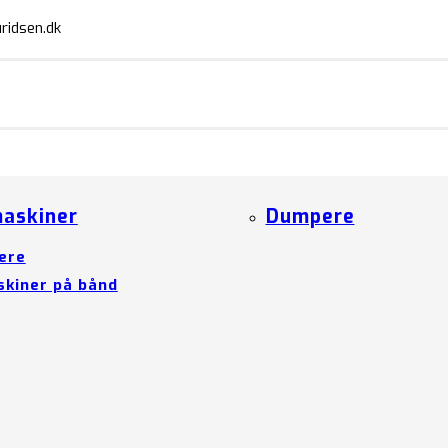
ridsen.dk
askiner
Dumpere
ere
kiner på bånd