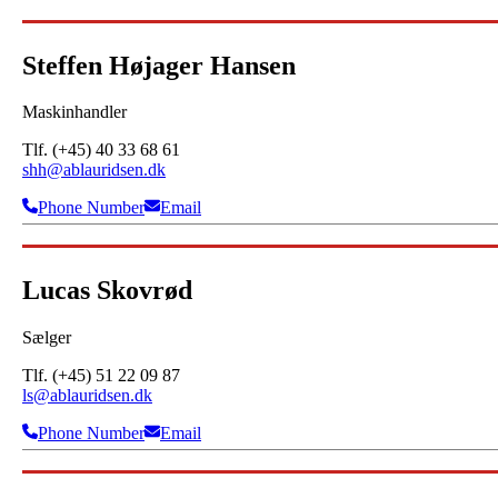
Steffen Højager Hansen
Maskinhandler
Tlf. (+45) 40 33 68 61
shh@ablauridsen.dk
Phone Number
Email
Lucas Skovrød
Sælger
Tlf. (+45) 51 22 09 87
ls@ablauridsen.dk
Phone Number
Email