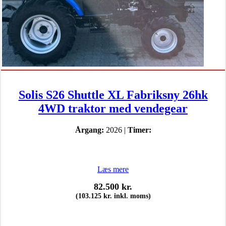
Solis S26 Shuttle XL Fabriksny 26hk
4WD traktor med vendegear
Årgang:
2026 |
Timer:
Læs mere
82.500
kr.
(
103.125
kr.
inkl. moms)