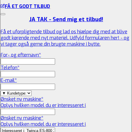
FÅ ET GODT TILBUD
JA TAK - Send mig et tilbud!
Få et uforpligtende tilbud og lad os hjælpe dig med at blive
godt kørende med nyt materiel. Udfyld formularen her! - og
vi tager også gerne din brugte maskine i bytte.
For- og efternavn
*
Telefon
*
E-mail
*
Ønsket ny maskine
*
Oplys hvilken model du er interesseret i
Ønsket ny maskine
*
Oplys hvilken model du er interesseret i