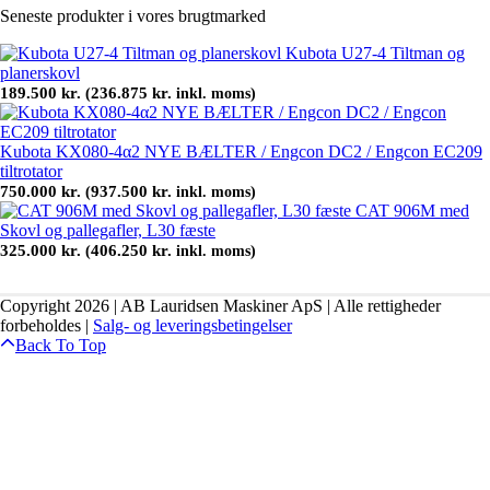
Seneste produkter i vores brugtmarked
Kubota U27-4 Tiltman og
planerskovl
189.500
kr.
236.875
kr.
(
inkl. moms)
Kubota KX080-4α2 NYE BÆLTER / Engcon DC2 / Engcon EC209
tiltrotator
750.000
kr.
937.500
kr.
(
inkl. moms)
CAT 906M med
Skovl og pallegafler, L30 fæste
325.000
kr.
406.250
kr.
(
inkl. moms)
Copyright 2026 | AB Lauridsen Maskiner ApS | Alle rettigheder
forbeholdes |
Salg- og leveringsbetingelser
Back To Top