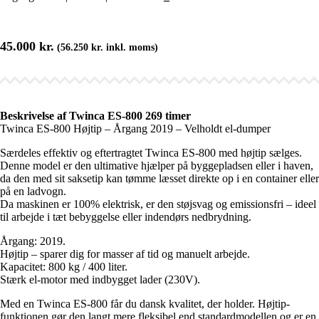
45.000
kr.
(
56.250
kr.
inkl. moms)
Beskrivelse af Twinca ES-800 269 timer
Twinca ES-800 Højtip – Årgang 2019 – Velholdt el-dumper
Særdeles effektiv og eftertragtet Twinca ES-800 med højtip sælges.
Denne model er den ultimative hjælper på byggepladsen eller i haven,
da den med sit saksetip kan tømme læsset direkte op i en container eller
på en ladvogn.
Da maskinen er 100% elektrisk, er den støjsvag og emissionsfri – ideel
til arbejde i tæt bebyggelse eller indendørs nedbrydning.
Årgang: 2019.
Højtip – sparer dig for masser af tid og manuelt arbejde.
Kapacitet: 800 kg / 400 liter.
Stærk el-motor med indbygget lader (230V).
Med en Twinca ES-800 får du dansk kvalitet, der holder. Højtip-
funktionen gør den langt mere fleksibel end standardmodellen og er en