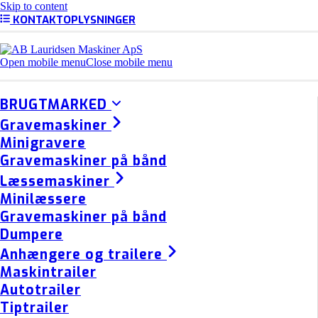
Skip to content
KONTAKTOPLYSNINGER
Open mobile menu
Close mobile menu
BRUGTMARKED
Gravemaskiner
Minigravere
Gravemaskiner på bånd
Læssemaskiner
Minilæssere
Gravemaskiner på bånd
Dumpere
Anhængere og trailere
Maskintrailer
Autotrailer
Tiptrailer