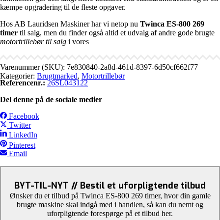
kæmpe opgradering til de fleste opgaver.
Hos AB Lauridsen Maskiner har vi netop nu
Twinca ES-800 269
timer
til salg, men du finder også altid et udvalg af andre gode brugte
motortrillebør til salg
i vores
Varenummer (SKU):
7e830840-2a8d-461d-8397-6d50cf662f77
Kategorier:
Brugtmarked
,
Motortrillebør
Referencenr.:
26SL043122
Del denne på de sociale medier
Facebook
Twitter
LinkedIn
Pinterest
Email
BYT-TIL-NYT // Bestil et uforpligtende tilbud
Ønsker du et tilbud på Twinca ES-800 269 timer, hvor din gamle
brugte maskine skal indgå med i handlen, så kan du nemt og
uforpligtende forespørge på et tilbud her.