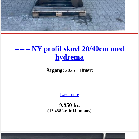
– – – NY profil skovl 20/40cm med
hydrema
Årgang:
2025 |
Timer:
Læs mere
9.950
kr.
(
12.438
kr.
inkl. moms)