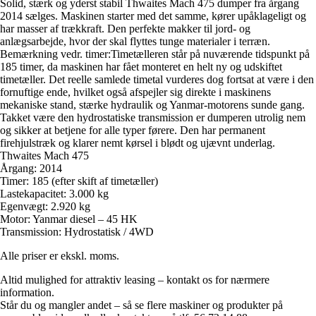
Solid, stærk og yderst stabil Thwaites Mach 475 dumper fra årgang
2014 sælges. Maskinen starter med det samme, kører upåklageligt og
har masser af trækkraft. Den perfekte makker til jord- og
anlægsarbejde, hvor der skal flyttes tunge materialer i terræn.
Bemærkning vedr. timer:Timetælleren står på nuværende tidspunkt på
185 timer, da maskinen har fået monteret en helt ny og udskiftet
timetæller. Det reelle samlede timetal vurderes dog fortsat at være i den
fornuftige ende, hvilket også afspejler sig direkte i maskinens
mekaniske stand, stærke hydraulik og Yanmar-motorens sunde gang.
Takket være den hydrostatiske transmission er dumperen utrolig nem
og sikker at betjene for alle typer førere. Den har permanent
firehjulstræk og klarer nemt kørsel i blødt og ujævnt underlag.
Thwaites Mach 475
Årgang: 2014
Timer: 185 (efter skift af timetæller)
Lastekapacitet: 3.000 kg
Egenvægt: 2.920 kg
Motor: Yanmar diesel – 45 HK
Transmission: Hydrostatisk / 4WD
Alle priser er ekskl. moms.
Altid mulighed for attraktiv leasing – kontakt os for nærmere
information.
Står du og mangler andet – så se flere maskiner og produkter på