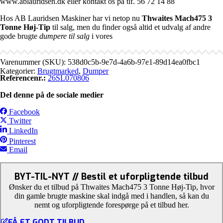
www.ablauridsen.dk eller kontakt os på tlf. 56 72 14 88
Hos AB Lauridsen Maskiner har vi netop nu
Thwaites Mach475 3
Tonne Høj-Tip
til salg, men du finder også altid et udvalg af andre
gode brugte
dumpere til salg
i vores
Varenummer (SKU):
538d0c5b-9e7d-4a6b-97e1-89d14ea0fbc1
Kategorier:
Brugtmarked
,
Dumper
Referencenr.:
26SL070806
Del denne på de sociale medier
Facebook
Twitter
LinkedIn
Pinterest
Email
BYT-TIL-NYT // Bestil et uforpligtende tilbud
Ønsker du et tilbud på Thwaites Mach475 3 Tonne Høj-Tip, hvor
din gamle brugte maskine skal indgå med i handlen, så kan du
nemt og uforpligtende forespørge på et tilbud her.
FÅ ET GODT TILBUD